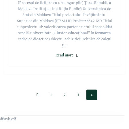
(Procesul de licitare cu un singur plic) Țara: Republica
Moldova Instituția: Instituția Publică Universitatea de
Stat din Moldova Titlul proiectului: Învățământul
Superior din Moldova (PÎSM ) ID Proiect: 6542-MD Titlul
subproiectului: Valorificarea parteneriatului consolidat
școală-universitate „Cluster educațional” în formarea
cadrelor didactice Obiectul achiziției: Tehnică de calcul
și…
Read more
1
2
3
4
dfsvdsvdf