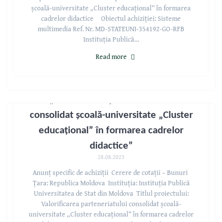
școală-universitate „Cluster educațional” în formarea
cadrelor didactice Obiectul achiziției: Sisteme
multimedia Ref. Nr. MD-STATEUNI-354192-GO-RFB
Instituția Publică…
Read more
„Valorificarea parteneriatului
consolidat școală-universitate „Cluster
educațional” în formarea cadrelor
didactice”
28.08.2023
Anunț specific de achiziții Cerere de cotații – Bunuri
Țara: Republica Moldova Instituția: Instituția Publică
Universitatea de Stat din Moldova Titlul proiectului:
Valorificarea parteneriatului consolidat școală-
universitate „Cluster educațional” în formarea cadrelor