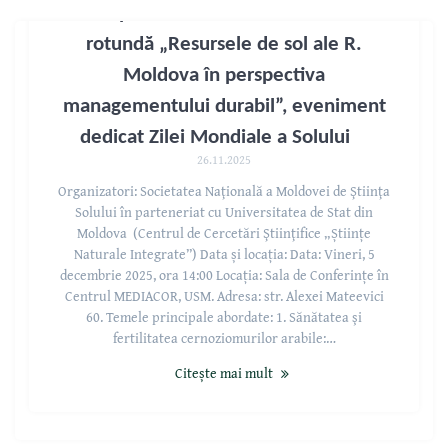
Avem plăcerea de a vă invita la Masa
rotundă „Resursele de sol ale R.
Moldova în perspectiva
managementului durabil”, eveniment
dedicat Zilei Mondiale a Solului
26.11.2025
Organizatori: Societatea Naţională a Moldovei de Ştiinţa
Solului în parteneriat cu Universitatea de Stat din
Moldova (Centrul de Cercetări Ştiinţifice „Științe
Naturale Integrate”) Data și locația: Data: Vineri, 5
decembrie 2025, ora 14:00 Locația: Sala de Conferințe în
Centrul MEDIACOR, USM. Adresa: str. Alexei Mateevici
60. Temele principale abordate: 1. Sănătatea şi
fertilitatea cernoziomurilor arabile:…
Citește mai mult