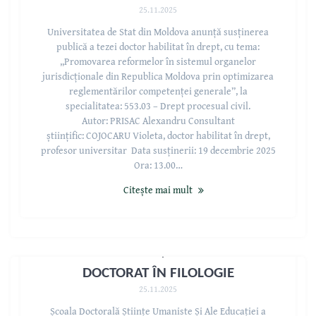
25.11.2025
Universitatea de Stat din Moldova anunță susținerea
publică a tezei doctor habilitat în drept, cu tema:
,,Promovarea reformelor în sistemul organelor
jurisdicționale din Republica Moldova prin optimizarea
reglementărilor competenței generale”, la
specialitatea: 553.03 – Drept procesual civil.
Autor: PRISAC Alexandru Consultant
științific: COJOCARU Violeta, doctor habilitat în drept,
profesor universitar Data susținerii: 19 decembrie 2025
Ora: 13.00…
Citește mai mult
AVIZ PRIVIND SUSȚINEREA TEZEI DE
DOCTORAT ÎN FILOLOGIE
25.11.2025
Școala Doctorală Științe Umaniste Și Ale Educației a