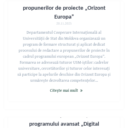
propunerilor de proiecte „Orizont
Europa”
20.11.2025
Departamentul Cooperare Internațională al
Universității de Stat din Moldova organizează un
program de formare structurat și aplicat dedicat
procesului de redactare a propunerilor de proiecte în
cadrul programului european „Orizont Europa”.
Formarea se adresează tuturor USM-iștilor: cadrelor
universitare, cercetătorilor și tuturor celor interesați
să participe la apelurile deschise din Orizont Europa și
urmărește dezvoltarea competențelor…
Citește mai mult
Înscrieri deschise pentru ediția a III-a a
programului avansat „Digital