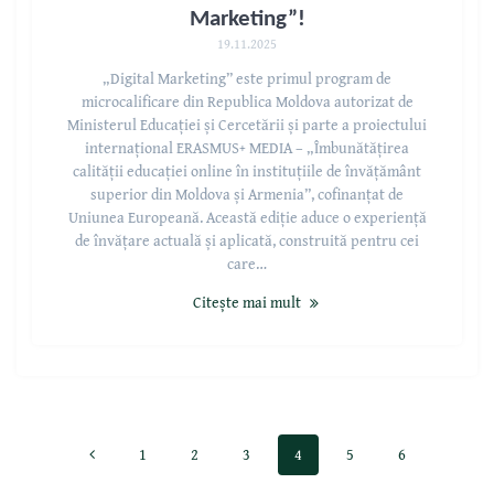
Marketing”!
19.11.2025
„Digital Marketing” este primul program de
microcalificare din Republica Moldova autorizat de
Ministerul Educației și Cercetării și parte a proiectului
internațional ERASMUS+ MEDIA – „Îmbunătățirea
calității educației online în instituțiile de învățământ
superior din Moldova și Armenia”, cofinanțat de
Uniunea Europeană. Această ediție aduce o experiență
de învățare actuală și aplicată, construită pentru cei
care…
Citește mai mult
1
2
3
4
5
6