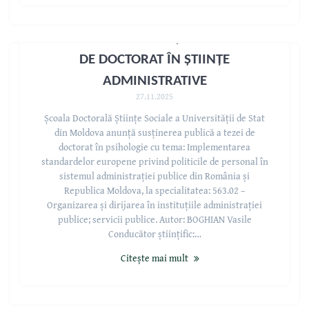
AVIZUL PRIVIND SUSȚINEREA TEZEI
DE DOCTORAT ÎN ȘTIINȚE
ADMINISTRATIVE
27.11.2025
Școala Doctorală Științe Sociale a Universității de Stat
din Moldova anunță susținerea publică a tezei de
doctorat în psihologie cu tema: Implementarea
standardelor europene privind politicile de personal în
sistemul administrației publice din România și
Republica Moldova, la specialitatea: 563.02 –
Organizarea și dirijarea în instituțiile administrației
publice; servicii publice. Autor: BOGHIAN Vasile
Conducător științific:…
Citește mai mult