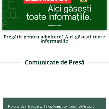
Pregătit pentru admitere? Aici găsești toate
informațiile
Comunicate de Presă
Profesori de chimie din țară și-au format competențele în cadrul