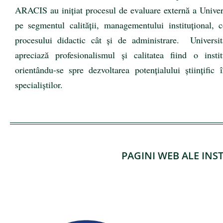
ARACIS au inițiat procesul de evaluare externă a Univer
pe segmentul calității, managementului instituțional, c
procesului didactic cât și de administrare. Univers
apreciază profesionalismul și calitatea fiind o instit
orientându-se spre dezvoltarea potențialului științifi
specialiştilor.
PAGINI WEB ALE INS