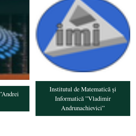
Institutul de Matematică și
 ”Andrei
Informatică ”Vladimir
Andrunachievici”