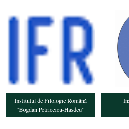
Institutul de Filologie Română
In
”Bogdan Petriceicu-Hasdeu”