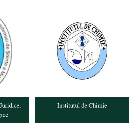
Juridice,
Institutul de Chimie
gice