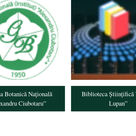
a Botanică Națională
Biblioteca Științifică
exandru Ciubotaru”
Lupan”