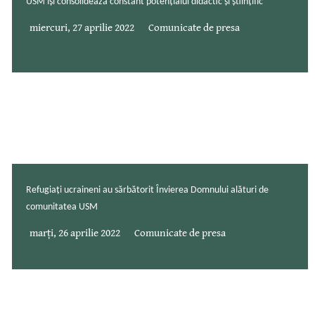
USM își consolidează constant potențialul didactic și științific
miercuri, 27 aprilie 2022
Comunicate de presa
Refugiați ucraineni au sărbătorit Învierea Domnului alături de
comunitatea USM
marți, 26 aprilie 2022
Comunicate de presa