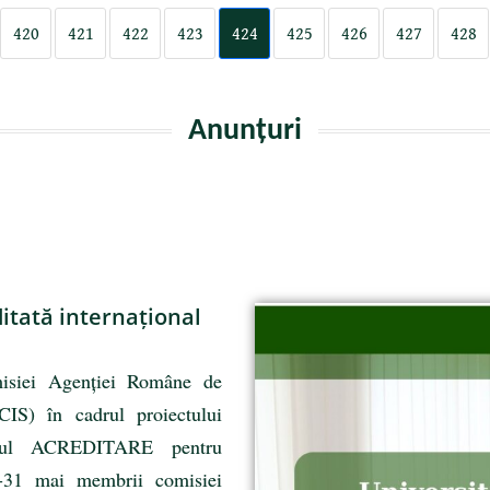
420
421
422
423
424
425
426
427
428
Anunțuri
itată internațional
misiei Agenției Române de
CIS) în cadrul proiectului
ivul ACREDITARE pentru
-31 mai membrii comisiei