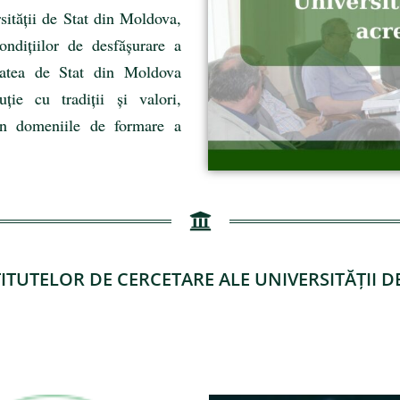
sității de Stat din Moldova,
ondițiilor de desfășurare a
itatea de Stat din Moldova
uție cu tradiții și valori,
c în domeniile de formare a
TITUTELOR DE CERCETARE ALE UNIVERSITĂȚII 