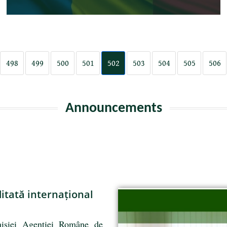
498
499
500
501
502
503
504
505
506
Announcements
itată internațional
misiei Agenției Române de