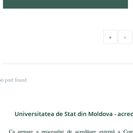
«
‹
No post found
Universitatea de Stat din Moldova - acred
Ca urmare a procesului de acreditare externă a Co