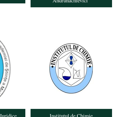
Andrunachievici”
Juridice,
Institutul de Chimie