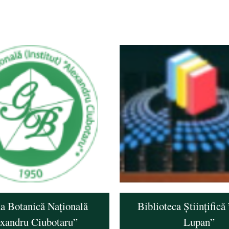
a Botanică Națională
Biblioteca Științifică
exandru Ciubotaru”
Lupan”