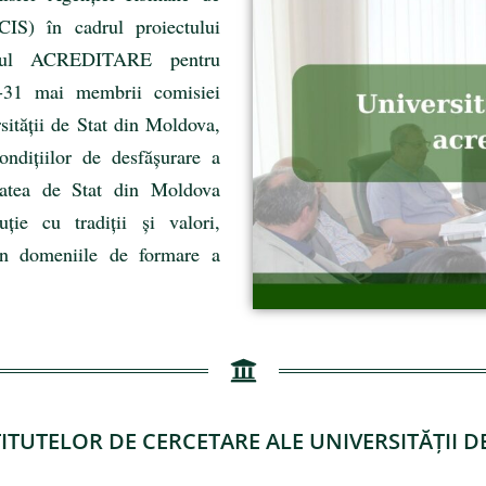
CIS) în cadrul proiectului
ivul ACREDITARE pentru
-31 mai membrii comisiei
sității de Stat din Moldova,
ondițiilor de desfășurare a
itatea de Stat din Moldova
uție cu tradiții și valori,
c în domeniile de formare a
TITUTELOR DE CERCETARE ALE UNIVERSITĂȚII 