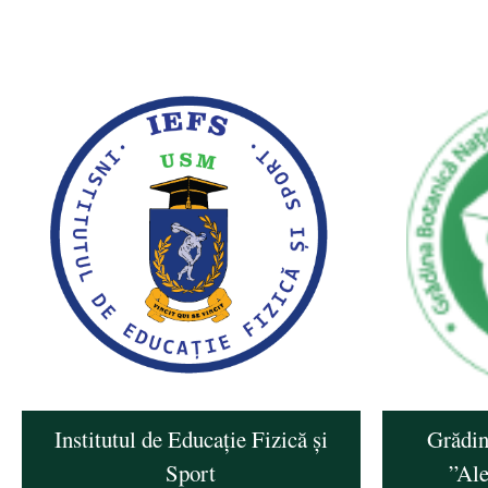
Institutul de Educație Fizică și
Grădin
Sport
”Al