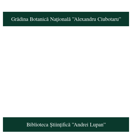
Grădina Botanică Națională ”Alexandru Ciubotaru”
Biblioteca Științifică ”Andrei Lupan”