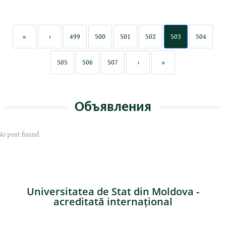
«
‹
499
500
501
502
503
504
505
506
507
›
»
Объявления
No post found
Universitatea de Stat din Moldova -
acreditată internațional