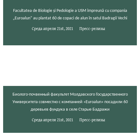
Facultatea de Biologie și Pedologie a USM împreună cu compania
„Euroalun” au plantat 60 de copaci de alun în satul Badragii Vechi
Среда апреля 21st, 2021
Пресс-релизы
Биолого-почвенный факультет Молдавского Государственного
Университета совместно с компанией «Euroalun» посадили 60
деревьев фундука в селе Старые Бадражи
Среда апреля 21st, 2021
Пресс-релизы