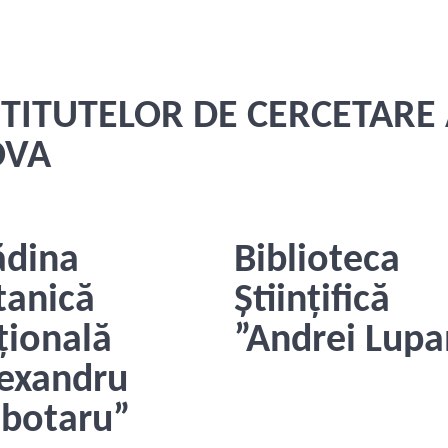
STITUTELOR DE CERCETARE 
OVA
ădina
Biblioteca
tanică
Științifică
țională
”Andrei Lupa
lexandru
ubotaru”