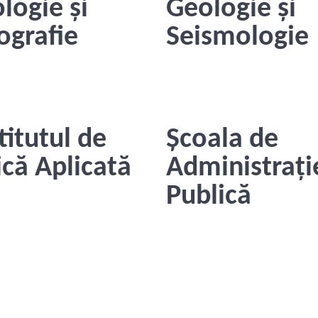
logie și
Geologie și
ografie
Seismologie
titutul de
Școala de
ică Aplicată
Administrați
Publică