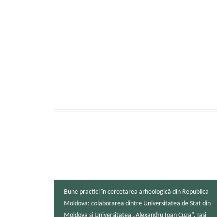
Bune practici în cercetarea arheologică din Republica
Moldova: colaborarea dintre Universitatea de Stat din
Moldova și Universitatea „Alexandru Ioan Cuza”, Iași