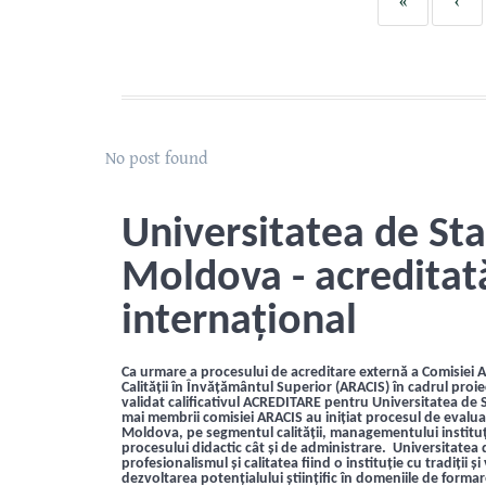
«
‹
No post found
Universitatea de Sta
Moldova - acreditat
internațional
Ca urmare a procesului de acreditare externă a Comisiei 
Calității în Învățământul Superior (ARACIS) în cadrul proi
validat calificativul ACREDITARE pentru Universitatea de
mai membrii comisiei ARACIS au inițiat procesul de evaluar
Moldova, pe segmentul calității, managementului instituți
procesului didactic cât și de administrare. Universitatea
profesionalismul și calitatea fiind o instituție cu tradiții ș
dezvoltarea potențialului științific în domeniile de formare