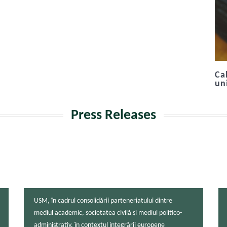
Ca
un
Press Releases
USM, în cadrul consolidării parteneriatului dintre
mediul academic, societatea civilă și mediul politico-
administrativ, în contextul integrării europene