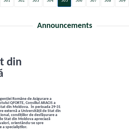
501
502
503
504
505
506
507
508
509
Announcements
t din
ă
Agenției Române de Asigurare a
ectului QFORTE, Consiliul ARACIS a
 Stat din Moldova. În perioada 29-31
e externă a Universității de Stat din
onal, condițiilor de desfășurare a
 de Stat din Moldova apreciază
i valori, orientându-se spre
 a specialiştilor.