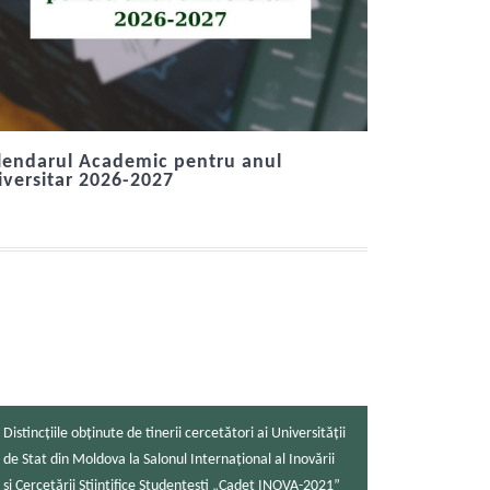
lendarul Academic pentru anul
iversitar 2026-2027
Distincțiile obținute de tinerii cercetători ai Universității
de Stat din Moldova la Salonul Internațional al Inovării
și Cercetării Științifice Studențești „Cadet INOVA-2021”