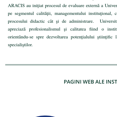
ARACIS au inițiat procesul de evaluare externă a Univer
pe segmentul calității, managementului instituțional, c
procesului didactic cât și de administrare. Univers
apreciază profesionalismul și calitatea fiind o instit
orientându-se spre dezvoltarea potențialului științifi
specialiştilor.
PAGINI WEB ALE INS