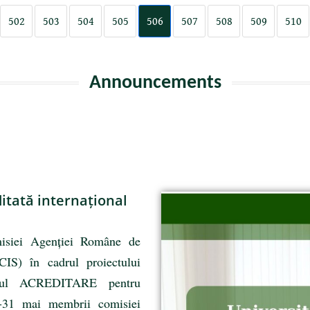
502
503
504
505
506
507
508
509
510
Announcements
itată internațional
misiei Agenției Române de
CIS) în cadrul proiectului
ivul ACREDITARE pentru
-31 mai membrii comisiei