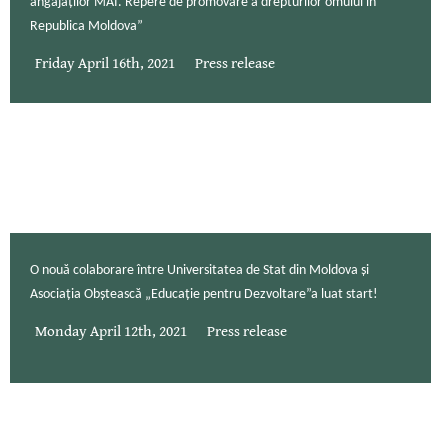
angajaților MAI. Repere de promovare a drepturilor omului în
Republica Moldova”
Friday April 16th, 2021
Press release
O nouă colaborare între Universitatea de Stat din Moldova și
Asociația Obștească „Educație pentru Dezvoltare”a luat start!
Monday April 12th, 2021
Press release