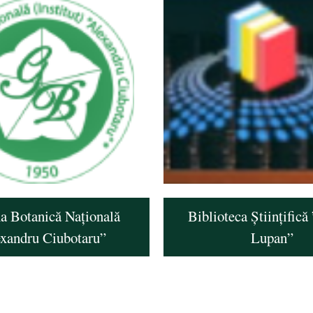
a Botanică Națională
Biblioteca Științifică
exandru Ciubotaru”
Lupan”