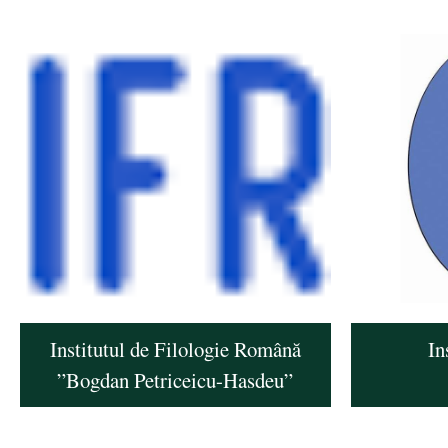
Institutul de Filologie Română
In
”Bogdan Petriceicu-Hasdeu”