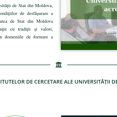
sității de Stat din Moldova,
ondițiilor de desfășurare a
itatea de Stat din Moldova
uție cu tradiții și valori,
c în domeniile de formare a
TITUTELOR DE CERCETARE ALE UNIVERSITĂȚII 