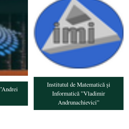
Institutul de Matematică și
 ”Andrei
Informatică ”Vladimir
Andrunachievici”