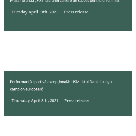
Masa rotundă „Formula unei cariere de succes pentru un chimist”
Tuesday April 13th, 2021
Press release
Performanță sportivă excepțională: USM -istul Daniel Lungu –
campion european!
Thursday April 8th, 2021
Press release