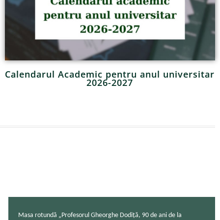
Calendarul Academic pentru anul universitar
2026-2027
Masa rotundă „Profesorul Gheorghe Dodiță, 90 de ani de la