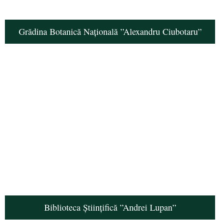
Grădina Botanică Națională ”Alexandru Ciubotaru”
Biblioteca Științifică ”Andrei Lupan”