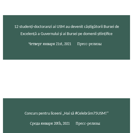
12 studenți-doctoranzi ai USM au devenit câștigătorii Bursei de
Excelență a Guvernului și ai Bursei pe domenii științifice
Четверг января 21st, 2021
Пресс-релизы
Concurs pentru liceeni „Hai să #Celebrăm75USM!”
Среда января 20th, 2021
Пресс-релизы