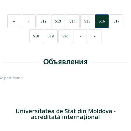
«
‹
512
513
514
515
516
517
518
519
520
›
»
Объявления
No post found
Universitatea de Stat din Moldova -
acreditată internațional