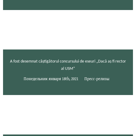
A fost desemnat câștigătorul concursului de eseuri „Dacă aș fi rector
al USM”
Понедельник января 18th, 2021
Пресс-релизы