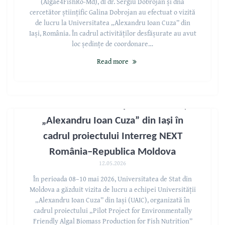
(Algae4FishRo-Md), dl dr. Sergiu Dobrojan și dna
cercetător științific Galina Dobrojan au efectuat o vizită
de lucru la Universitatea „Alexandru Ioan Cuza” din
Iași, România. În cadrul activităților desfășurate au avut
loc ședințe de coordonare…
Read more
Vizită de lucru a echipei Universității
„Alexandru Ioan Cuza” din Iași în
cadrul proiectului Interreg NEXT
România–Republica Moldova
12.05.2026
În perioada 08–10 mai 2026, Universitatea de Stat din
Moldova a găzduit vizita de lucru a echipei Universității
„Alexandru Ioan Cuza” din Iași (UAIC), organizată în
cadrul proiectului „Pilot Project for Environmentally
Friendly Algal Biomass Production for Fish Nutrition”