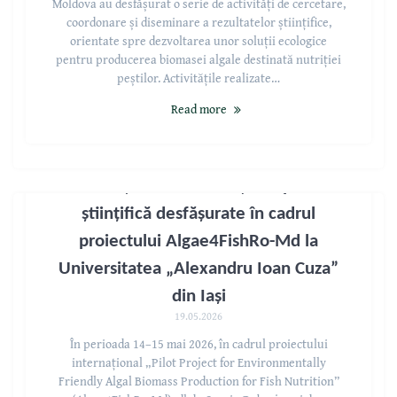
Moldova au desfășurat o serie de activități de cercetare,
coordonare și diseminare a rezultatelor științifice,
orientate spre dezvoltarea unor soluții ecologice
pentru producerea biomasei algale destinată nutriției
peștilor. Activitățile realizate…
Read more
Activități de cercetare și cooperare
științifică desfășurate în cadrul
proiectului Algae4FishRo-Md la
Universitatea „Alexandru Ioan Cuza”
din Iași
19.05.2026
În perioada 14–15 mai 2026, în cadrul proiectului
internațional „Pilot Project for Environmentally
Friendly Algal Biomass Production for Fish Nutrition”