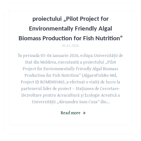
O nouă vizită de lucru în cadrul
proiectului „Pilot Project for
Environmentally Friendly Algal
Biomass Production for Fish Nutrition”
05.01.2026
În perioada 03–04 ianuarie 2026, echipa Universității de
Stat din Moldova, executantă a proiectului „Pilot
Project for Environmentally Friendly Algal Biomass
Production for Fish Nutrition” (Algae4FishRo-Md,
Project ID ROMD00586), a efectuat o vizită de lucru la
partenerul lider de proiect – Stațiunea de Cercetare-
Dezvoltare pentru Acvacultură și Ecologie Acvatică a
Universității „Alexandru Ioan Cuza” din…
Read more
Vizită de lucru în cadrul proiectului