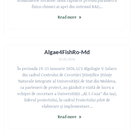
următoarele livrabile: două rapoarte privind parametrii
fizico-chimici ai apei din sistemul RAS;…
Read more
Reuniune comună de lucru – Proiectul
Algae4FishRo-Md
02.02.2026
În perioada 19–21 ianuarie 2026, LCS Algologie V. Salaru
din cadrul Centrului de Cercetări Științifice Științe
Naturale Integrate al Universității de Stat din Moldova,
ca parteneri de proiect, au găzduit o vizită de lucru a
echipei de cercetare a Universității „Al. I. Cuza” din Iași,
liderul proiectului, în cadrul Proiectului pilot de
elaborare și implementare…
Read more