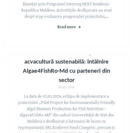
finanțat prin Programul Interreg NEXT România–
Republica Moldova. Activitățile desfășurate au avut
drept scop evaluarea progresului proiectului,…
Read more
Consolidarea colaborării pentru
acvacultură sustenabilă: întâlnire
Algae4FishRo-Md cu parteneri din
sector
05.05.2026
La data de 02.05.2026, echipa de implementare a
proiectului „Pilot Project for Environmentally Friendly
Algal Biomass Production for Fish Nutrition –
Algae4FishRo-Md” din cadrul Universității de Stat din
Moldova a desfășurat o întrunire de lucru cu
reprezentanții SRL Ecoforest Fond Cinegetic, precum și