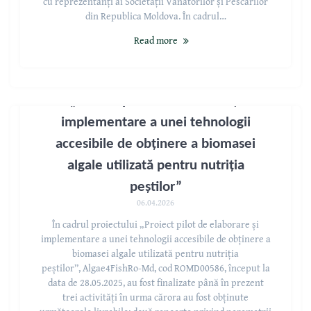
cu reprezentanți ai Societății Vânătorilor și Pescarilor
din Republica Moldova. În cadrul…
Read more
„Proiect pilot de elaborare și
implementare a unei tehnologii
accesibile de obținere a biomasei
algale utilizată pentru nutriția
peștilor”
06.04.2026
În cadrul proiectului „Proiect pilot de elaborare și
implementare a unei tehnologii accesibile de obținere a
biomasei algale utilizată pentru nutriția
peștilor”, Algae4FishRo-Md, cod ROMD00586, început la
data de 28.05.2025, au fost finalizate până în prezent
trei activități în urma cărora au fost obținute