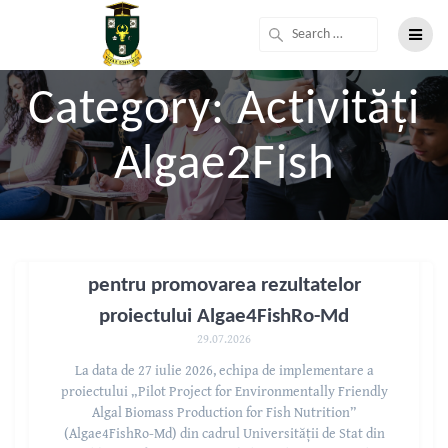
Category:
Activități
Algae2Fish
Vizită de lucru la SRL Piscicola Ivancea
pentru promovarea rezultatelor
proiectului Algae4FishRo-Md
29.07.2026
La data de 27 iulie 2026, echipa de implementare a
proiectului „Pilot Project for Environmentally Friendly
Algal Biomass Production for Fish Nutrition”
(Algae4FishRo-Md) din cadrul Universității de Stat din