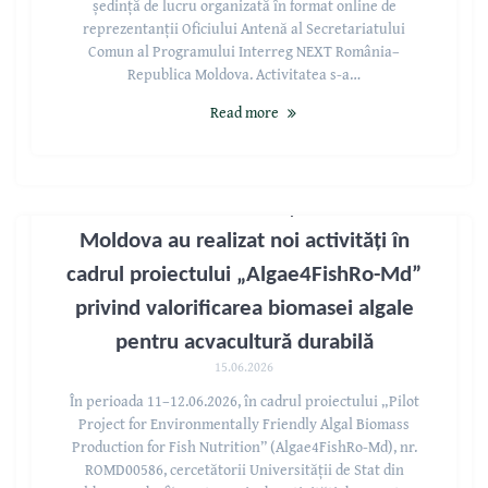
ședință de lucru organizată în format online de
reprezentanții Oficiului Antenă al Secretariatului
Comun al Programului Interreg NEXT România–
Republica Moldova. Activitatea s-a…
Read more
Cercetătorii Universității de Stat din
Moldova au realizat noi activități în
cadrul proiectului „Algae4FishRo-Md”
privind valorificarea biomasei algale
pentru acvacultură durabilă
15.06.2026
În perioada 11–12.06.2026, în cadrul proiectului „Pilot
Project for Environmentally Friendly Algal Biomass
Production for Fish Nutrition” (Algae4FishRo-Md), nr.
ROMD00586, cercetătorii Universității de Stat din