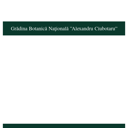
Grădina Botanică Națională ”Alexandru Ciubotaru”