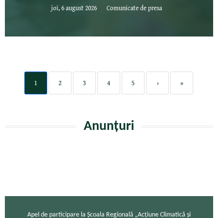
joi, 6 august 2026
Comunicate de presa
1
2
3
4
5
›
»
Anunțuri
Apel de participare la Școala Regională „Acțiune Climatică și