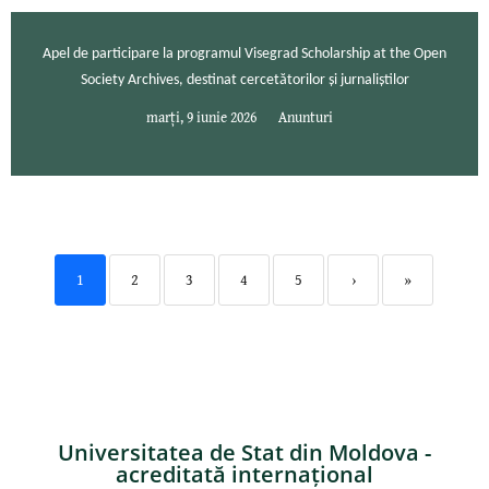
Apel de participare la programul Visegrad Scholarship at the Open
Society Archives, destinat cercetătorilor și jurnaliștilor
marți, 9 iunie 2026
Anunturi
1
2
3
4
5
›
»
Universitatea de Stat din Moldova -
acreditată internațional