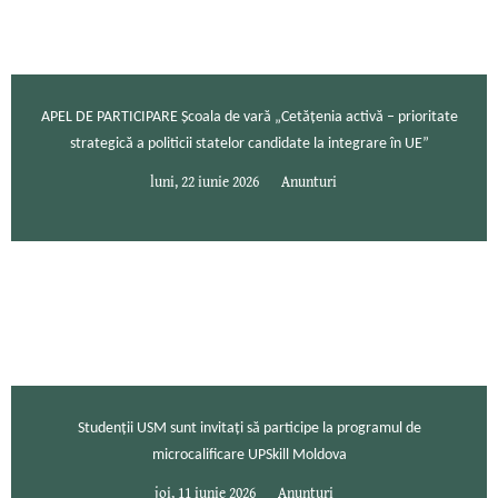
APEL DE PARTICIPARE Școala de vară „Cetățenia activă – prioritate
strategică a politicii statelor candidate la integrare în UE”
luni, 22 iunie 2026
Anunturi
Studenții USM sunt invitați să participe la programul de
microcalificare UPSkill Moldova
joi, 11 iunie 2026
Anunturi