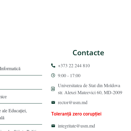
Contacte
+373 22 244 810
 Informatică
9:00 - 17:00
Universitatea de Stat din Moldova
str. Alexei Mateevici 60, MD-2009
mice
rector@usm.md
e ale Educaţiei,
Toleranță zero corupției
ală
integritate@usm.md