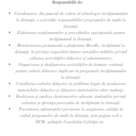
Responsabilă de:
Coordonarea, din punctul de vedere al tehnologiei învățământului
la distanță, a activității responsabililor programelor de studii la
distanță;
Elaborarea regulamentelor și procedurilor operaționale pentru
învățământul la distanță;
Monitorizarea permanentă a platformei Moodle, învățământ la
distanță, în privința respectării tuturor sarcinilor stabilite privind
calitatea activităților didactice și administrative;
Organizarea și desfășurarea activităților de formare continuă
pentru cadrele didactice implicate în programele învățământului
la distanță;
Consilierea cadrelor didactice în probleme legate de producerea
materialelor didactice și difuzarea materialelor către studenți;
Realizarea și analiza chestionarelor adresate studenților privind
calitatea și eficiența procesului de învățământ la distanță;
Prezentarea informațiilor privitoare la asigurarea calității în
cadrul programelor de studii la distanță, prin pagina web a
DCM, ședințele Consiliului Calității etc.