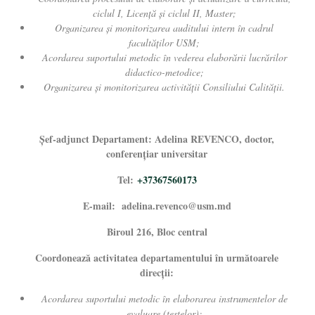
ciclul I, Licenţă şi ciclul II, Master;
Organizarea și monitorizarea auditului intern în cadrul
facultăților USM;
Acordarea suportului metodic în vederea elaborării lucrărilor
didactico-metodice;
Organizarea și monitorizarea activităţii Consiliului Calităţii.
Şef-adjunct Departament: Adelina REVENCO, doctor,
conferențiar universitar
Tel:
+37367560173
E-mail:
adelina.revenco@usm.md
Biroul 216, Bloc central
Coordonează activitatea departamentului în următoarele
direcţii:
Acordarea suportului metodic în elaborarea instrumentelor de
evaluare (testelor);