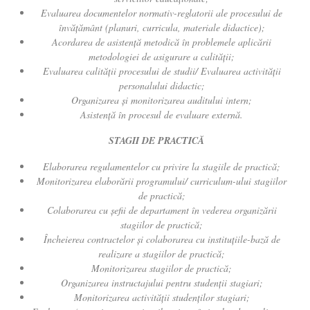
Evaluarea documentelor normativ-reglatorii ale procesului de
învăţământ (planuri, curricula, materiale didactice);
Acordarea de asistenţă metodică în problemele aplicării
metodologiei de asigurare a calităţii;
Evaluarea calităţii procesului de studii/ Evaluarea activităţii
personalului didactic;
Organizarea şi monitorizarea auditului intern;
Asistenţă în procesul de evaluare externă.
STAGII DE PRACTICĂ
Elaborarea regulamentelor cu privire la stagiile de practică;
Monitorizarea elaborării programului/ curriculum-ului stagiilor
de practică;
Colaborarea cu șefi
i
de
departament în vederea organizării
stagiilor de practică
;
Încheierea contractelor și colaborarea cu instituţiile-bază de
realizare a stagiilor de practică;
Monitorizarea stagiilor de practică;
Organizarea instructajului pentru studenţii stagiari;
Monitorizarea activităţii studenţilor stagiari;