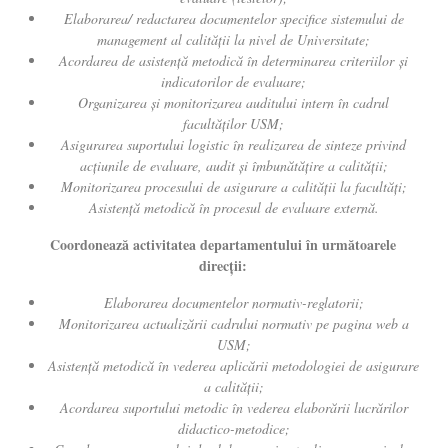
Elaborarea/ redactarea documentelor specifice sistemului de
management al calității la nivel de Universitate;
Acordarea de asistenţă metodică în determinarea criteriilor şi
indicatorilor de evaluare;
Organizarea și monitorizarea auditului intern în cadrul
facultăților USM;
Asigurarea suportului logistic în realizarea de sinteze privind
acțiunile de evaluare, audit și îmbunătățire a calității;
Monitorizarea procesului de asigurare a calităţii la facultăţi;
Asistenţă
metodică
în procesul de evaluare externă.
Coordonează activitatea departamentului în următoarele
direcţii:
Elabor
area
documentelor normativ-reglatorii;
Monitorizarea actualizării cadrului normativ pe pagina web a
USM;
Asistenţă metodică în vederea aplicării metodologiei de asigurare
a calităţii
;
Acordarea suportului metodic în vederea elaborării lucrărilor
didactico-metodice;