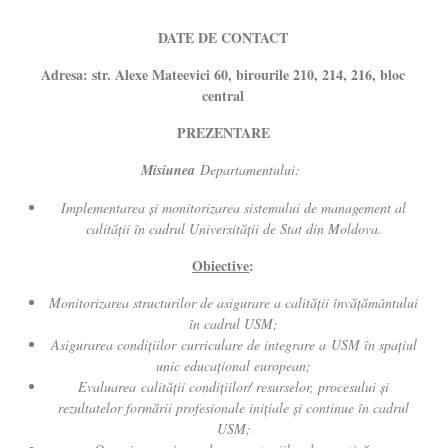
DATE DE CONTACT
Adresa: str. Alexe Mateevici 60, birourile 210, 214, 216, bloc
central
PREZENTARE
Misiunea
Departamentului:
Implementarea şi monitorizarea sistemului de management al
calităţii în cadrul Universităţii de Stat din Moldova.
Obiective
:
Monitorizarea structurilor de asigurare a calităţii învăţământului
în cadrul USM;
Asigurarea condiţiilor curriculare de integrare a USM în spaţiul
unic educaţional european;
Evaluarea calităţii condiţiilor/ resurselor, procesului şi
rezultatelor formării profesionale iniţiale și continue în cadrul
USM;