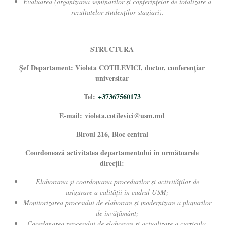
Evaluarea (organizarea seminarilor și conferinţelor de totalizare a
rezultatelor studenţilor stagiari).
STRUCTURA
Şef Departament: Violeta COTILEVICI, doctor, conferențiar
universitar
Tel:
+37367560173
E-mail:
violeta.cotilevici@usm.md
Biroul 216, Bloc central
Coordonează activitatea departamentului în următoarele
direcţii:
Elaborarea și coordonarea procedurilor și activităţilor de
asigurare a calităţii în cadrul
USM;
Monitorizarea procesului de elaborare
și modernizare
a planurilor
de
învățământ
;
Coordonarea procesului de elaborare
și actualizare
a curricula,