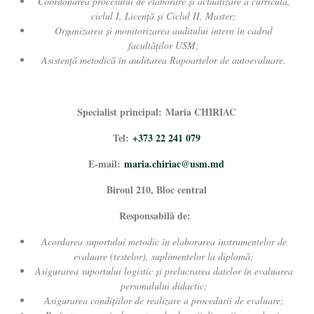
Coordonarea procesului de elaborare
și actualizare
a curricula,
ciclul I, Licenţă şi Ciclul II, Master;
Organizarea și monitorizarea auditului intern în cadrul
facultăților USM;
Asistenţă
metodică
în
auditarea Rapoartelor de autoevaluare.
Specialist
principal: Mar
ia
CHIRIAC
Tel:
+373 22 241 079
E-mail:
mar
ia.chiriac@usm.md
Biroul 210, Bloc central
Responsabilă de:
Acordarea suportului metodic în elaborarea instrumentelor de
evaluare (testelor)
, suplimentelor la diplomă
;
Asigurarea suportului logistic şi prelucrarea datelor în evaluarea
personalului didactic;
Asigurarea condiţiilor de realizare a procedurii de evaluare;