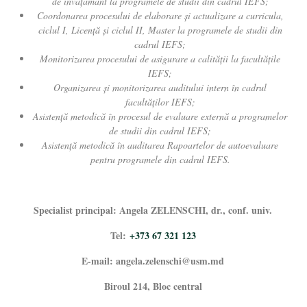
de învățământ la programele de studii din cadrul IEFS;
Coordonarea procesului de elaborare și actualizare a curricula,
ciclul I, Licenţă şi ciclul II, Master la programele de studii din
cadrul IEFS;
Monitorizarea procesului de asigurare a calităţii la facultăţile
IEFS;
Organizarea și monitorizarea auditului intern în cadrul
facultăților IEFS;
Asistenţă metodică în procesul de evaluare externă a programelor
de studii din cadrul IEFS;
Asistenţă metodică în auditarea Rapoartelor de autoevaluare
pentru programele din cadrul IEFS.
Specialist principal: Angela ZELENSCHI, dr., conf. univ.
Tel:
+373 67 321 123
E-mail: angela.zelenschi@usm.md
Biroul 214, Bloc central