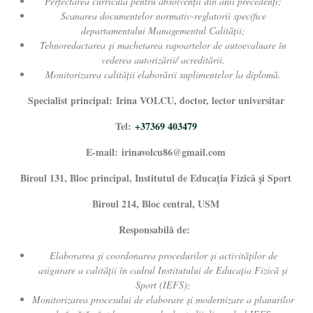
Perfectarea curricula pentru absolvenţii din anii precedenţi;
Scanarea documentelor normativ-reglatorii specifice
departamentului Managementul Calității;
Tehnoredactarea şi machetarea rapoartelor de autoevaluare în
vederea autorizării/ acreditării.
Monitorizarea calității elaborării suplimentelor la diplomă.
Specialist
principal:
Irina VOLCU,
doctor, lector universitar
Tel:
+37369 403479
E-mail: irinavolcu86@gmail.com
Biroul 131, Bloc principal, Institutul de Educația Fizică și Sport
Biroul 214, Bloc central, USM
Responsabilă de:
Elaborarea și coordonarea procedurilor și activităţilor de
asigurare a calităţii în cadrul Institutului de Educația Fizică și
Sport (IEFS);
Monitorizarea procesului de elaborare și modernizare a planurilor