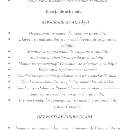
Organizarea şi coordonarea stagiilor de practică.
Direcții de activitate:
ASIGURARE A CALITĂŢII
Organizarea sistemului de asigurare a calităţii;
Elaborarea indicatorilor şi
a
metodologiilor de asigurare a
calităţii;
Monitorizarea procesului de asigurare a calităţii;
Elaborarea criteriilor de evaluare a calităţii;
Monitorizarea activităţii Comisiilor de asigurare a calităţii;
Elaborarea regulamentelor interne;
Coordonarea procesului de elaborare a programelor de studii;
Coordonarea elaborării şi aplicării suportului curricular;
Coordonarea elaborării Rapoartelor de autoevaluare în vederea
autorizării/acreditării programelor de studii;
Crearea condițiilor și monitorizarea internă a procesului de
evaluare externă.
DEZVOLTARE CURRICULARĂ
Definirea și atingerea obiectivelor strategice ale Universității cu