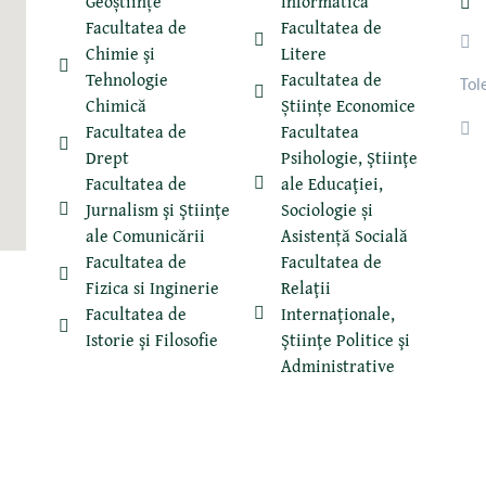
Geoștiințe
Informatică
Facultatea de
Facultatea de
Chimie şi
Litere
Tehnologie
Facultatea de
Tol
Chimică
Științe Economice
Facultatea de
Facultatea
Drept
Psihologie, Ştiinţe
Facultatea de
ale Educaţiei,
Jurnalism şi Ştiinţe
Sociologie și
ale Comunicării
Asistență Socială
Facultatea de
Facultatea de
Fizica si Inginerie
Relaţii
Facultatea de
Internaţionale,
Istorie şi Filosofie
Ştiinţe Politice şi
Administrative