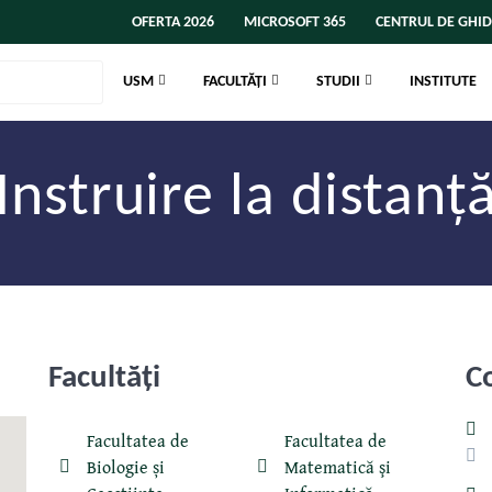
OFERTA 2026
MICROSOFT 365
CENTRUL DE GHID
USM
FACULTĂȚI
STUDII
INSTITUTE
Instruire la distanț
Facultăţi
C
Facultatea de
Facultatea de
Biologie și
Matematică şi