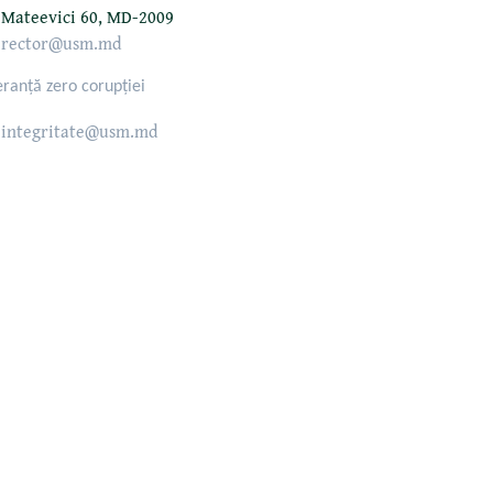
Mateevici 60, MD-2009
rector@usm.md
eranță zero corupției
integritate@usm.md