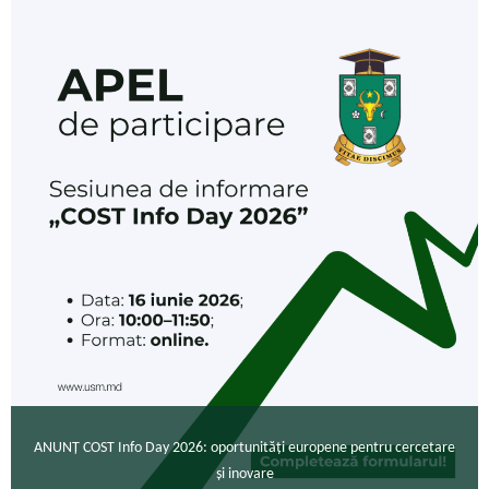
ANUNȚ COST Info Day 2026: oportunități europene pentru cercetare
și inovare