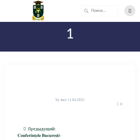
1
by
вкл 11.04.2025
0
Предыдущий:
𝐂𝐨𝐧𝐟𝐞𝐫𝐢𝐧𝐭̗𝐞𝐥𝐞 𝐁𝐮𝐜𝐮𝐫𝐞𝐬̗𝐭𝐢-