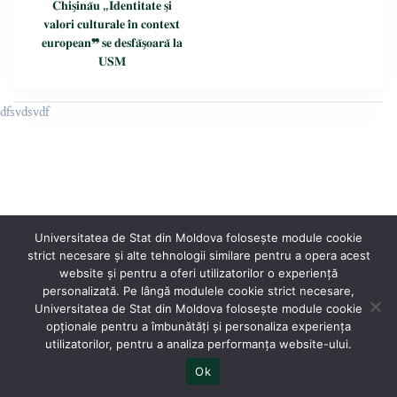
𝐂𝐡𝐢𝐬̗𝐢𝐧𝐚̆𝐮 „𝐈𝐝𝐞𝐧𝐭𝐢𝐭𝐚𝐭𝐞 𝐬̗𝐢
𝐯𝐚𝐥𝐨𝐫𝐢 𝐜𝐮𝐥𝐭𝐮𝐫𝐚𝐥𝐞 𝐢̂𝐧 𝐜𝐨𝐧𝐭𝐞𝐱𝐭
𝐞𝐮𝐫𝐨𝐩𝐞𝐚𝐧❞ 𝐬𝐞 𝐝𝐞𝐬𝐟𝐚̆𝐬̗𝐨𝐚𝐫𝐚̆ 𝐥𝐚
𝐔𝐒𝐌
dfsvdsvdf
Universitatea de Stat din Moldova folosește module cookie
strict necesare și alte tehnologii similare pentru a opera acest
website și pentru a oferi utilizatorilor o experiență
personalizată. Pe lângă modulele cookie strict necesare,
Universitatea de Stat din Moldova folosește module cookie
®
opționale pentru a îmbunătăți și personaliza experiența
Oficiul Programare Web al USM
utilizatorilor, pentru a analiza performanța website-ului.
Ok