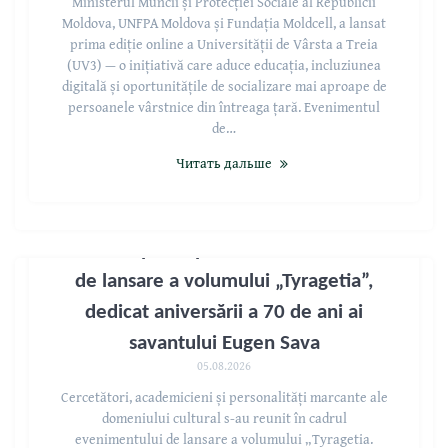
Ministerul Muncii și Protecției Sociale al Republicii
Moldova, UNFPA Moldova și Fundația Moldcell, a lansat
prima ediție online a Universității de Vârsta a Treia
(UV3) — o inițiativă care aduce educația, incluziunea
digitală și oportunitățile de socializare mai aproape de
persoanele vârstnice din întreaga țară. Evenimentul
de…
Читать дальше
USM — participantă la evenimentul
de lansare a volumului „Tyragetia”,
dedicat aniversării a 70 de ani ai
savantului Eugen Sava
05.08.2026
Cercetători, academicieni și personalități marcante ale
domeniului cultural s-au reunit în cadrul
evenimentului de lansare a volumului „Tyragetia.