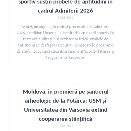
sportiv susțin probele de aptitudini în
cadrul Admiterii 2026
06.08.2026
Astăzi, 06 august, în cadrul procesului de Admitere
2026, candidații înscriși la facultățile cu profil sportiv își
testează abilitățile și rezistența fizică. Probele de
aptitudini se desfășoară pentru următoarele programe
de studii: Educație Fizică Antrenament Sportiv Fitness și
Programe de Recreare
Studenți din Polonia și Republica
Moldova, în premieră pe șantierul
arheologic de la Potârca: USM și
Universitatea din Varșovia extind
cooperarea științifică
06.08.2026