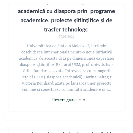
USM își extinde cooperarea
academică cu diaspora prin programe
academice, proiecte șitiințifice și de
trasfer tehnologc
07.08.2026
Universitatea de Stat din Moldova își extinde
deschiderea internațională printr-o nouă inițiativă
academică, de această dată pe dimensiunea expertizei
diasporei științifice. Rectorul USM, prof. univ. dr. hab.
Otilia Dandara, a avut o întrevedere cu managerii
Rețelei DEER (Diaspora Academică), Dorina Baltag și
Victoria Reinhard, axată pe lansarea unor proiecte
comune și conectarea comunității academice din…
Читать дальше
Candidații la programele cu profil