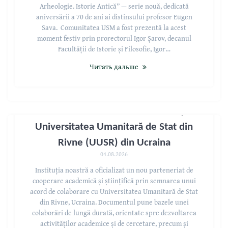
Arheologie. Istorie Antică” — serie nouă, dedicată
aniversării a 70 de ani ai distinsului profesor Eugen
Sava. Comunitatea USM a fost prezentă la acest
moment festiv prin prorectorul Igor Șarov, decanul
Facultății de Istorie și Filosofie, Igor…
Читать дальше
Acord de colaborare între USM și
Universitatea Umanitară de Stat din
Rivne (UUSR) din Ucraina
04.08.2026
Instituția noastră a oficializat un nou parteneriat de
cooperare academică și științifică prin semnarea unui
acord de colaborare cu Universitatea Umanitară de Stat
din Rivne, Ucraina. Documentul pune bazele unei
colaborări de lungă durată, orientate spre dezvoltarea
activităților academice și de cercetare, precum și