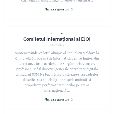
Carmelia Bălănică Dragomir, unde au discutat…
Читать дальше
Profesorul USM, Sergiu Corlat, ales în
Comitetul Internațional al EJOI
31.07.2026
Suntem mândri că lotul olimpic al Republicii Moldova la
Olimpiada Europeană de Informatică pentru Juniori din
acest an, a fost coordonat de Sergiu Corlat, doctor,
profesor și șef al direcției generale dezvoltare digitală
din cadrul USM. Ne bucură faptul că expertiza cadrelor
didactice și a specialiștilor noștri continuă să
propulseze performanța tinerilor pe arena
internațională.…
Читать дальше