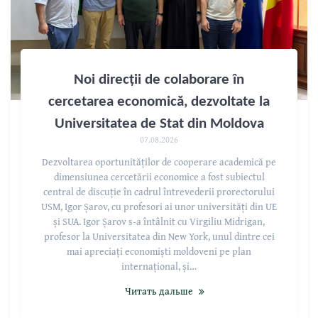
Noi direcții de colaborare în
cercetarea economică, dezvoltate la
Universitatea de Stat din Moldova
07.08.2026
Dezvoltarea oportunităților de cooperare academică pe
dimensiunea cercetării economice a fost subiectul
central de discuție în cadrul întrevederii prorectorului
USM, Igor Șarov, cu profesori ai unor universități din UE
și SUA. Igor Șarov s-a întâlnit cu Virgiliu Midrigan,
profesor la Universitatea din New York, unul dintre cei
mai apreciați economiști moldoveni pe plan
internațional, și…
Читать дальше