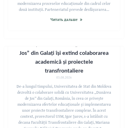
modernizarea proceselor educaționale din cadrul celor
două instituții. Parteneriatul prevede desfășurarea…
Читать дальше
USM și Universitatea „Dunărea de
Jos” din Galați își extind colaborarea
academică și proiectele
transfrontaliere
03.08.2026
De-a lungul timpului, Universitatea de Stat din Moldova
dezvoltă o colaborare solidă cu Universitatea „Dunărea
de Jos” din Galați, România, în ceea ce privește
modernizarea ofertelor educaționale și implementarea
unor proiecte transfrontaliere complexe. În acest
context, prorectorul USM, Igor Șarov, s-a întâlnit cu
decana Facultății Transfrontaliere din Galați, Mariana