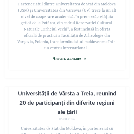
Parteneriatul dintre Universitatea de Stat din Moldova
(USM) și Universitatea din Varșovia (UV) trece la un alt
nivel de cooperare academică. În premieră, cetățuia
getică de la Potârca, din cadrul Rezervației Cultural-
Naturale „Orheiul Vechi”, a fost inclusă în oferta
oficială de practică a Facultății de Arheologie din
Varșovia, Polonia, transformând situl moldovenesc într-
un centru internațional…
Читать дальше
USM a lansat prima ediție online a
Universității de Vârsta a Treia, reunind
20 de participanți din diferite regiuni
ale țării
06.08.2026
Universitatea de Stat din Moldova, în parteneriat cu