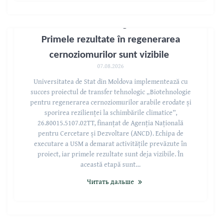
Transferul tehnologic dă roade:
Primele rezultate în regenerarea
cernoziomurilor sunt vizibile
07.08.2026
Universitatea de Stat din Moldova implementează cu
succes proiectul de transfer tehnologic „Biotehnologie
pentru regenerarea cernoziomurilor arabile erodate și
sporirea rezilienței la schimbările climatice”,
26.80015.5107.02TT, finanțat de Agenția Națională
pentru Cercetare și Dezvoltare (ANCD). Echipa de
executare a USM a demarat activitățile prevăzute în
proiect, iar primele rezultate sunt deja vizibile. În
această etapă sunt…
Читать дальше