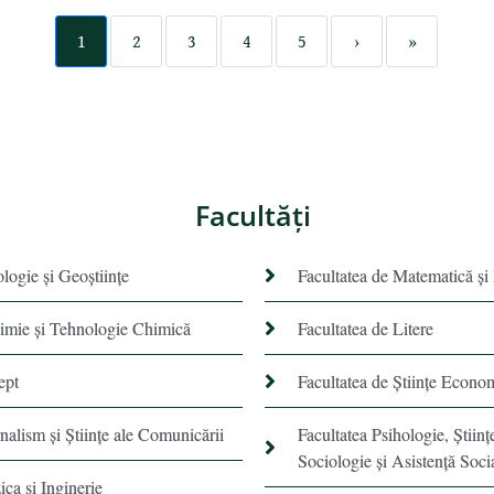
1
2
3
4
5
›
»
Facultăţi
ologie și Geoștiințe
Facultatea de Matematică şi
himie şi Tehnologie Chimică
Facultatea de Litere
ept
Facultatea de Științe Econo
rnalism şi Ştiinţe ale Comunicării
Facultatea Psihologie, Ştiinţ
Sociologie și Asistență Soci
ica si Inginerie