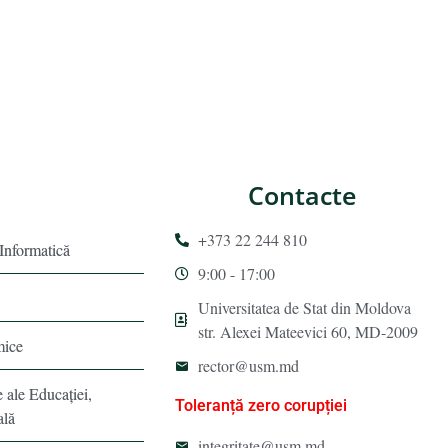
Contacte
+373 22 244 810
 Informatică
9:00 - 17:00
Universitatea de Stat din Moldova
str. Alexei Mateevici 60, MD-2009
mice
rector@usm.md
e ale Educaţiei,
Toleranță zero corupției
ală
integritate@usm.md