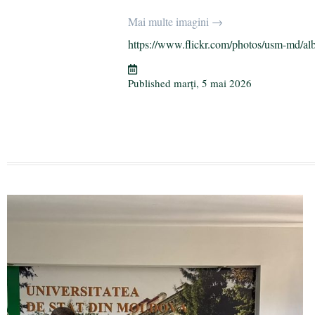
bo
tte
gr
ail
aj
Mai multe imagini →
ok
r
a
ea
https://www.flickr.com/photos/usm-md/al
m
ză
Published
marți, 5 mai 2026