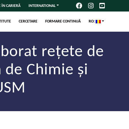
 ÎN CARIERĂ
INTERNATIONAL
TITUTE
CERCETARE
FORMARE CONTINUĂ
RO:
aborat rețete de
 de Chimie și
 USM