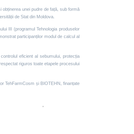
și obținerea unei pudre de față, sub formă
rsității de Stat din Moldova.
nului III (programul Tehnologia produselor
monstrat participanților modul de calcul al
 controlul eficient al sebumului, protecția
 respectat riguros toate etapele procesului
ctelor TehFarmCosm și BIOTEHN, finanțate