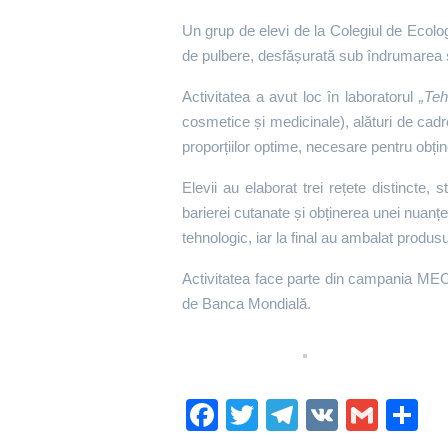
Un grup de elevi de la Colegiul de Ecolog
de pulbere, desfășurată sub îndrumarea sp
Activitatea a avut loc în laboratorul
„Teh
cosmetice și medicinale), alături de cadre
proporțiilor optime, necesare pentru obțin
Elevii au elaborat trei rețete distincte, 
barierei cutanate și obținerea unei nuanțe
tehnologic, iar la final au ambalat produsu
Activitatea face parte din campania MEC
de Banca Mondială.
Fa
T
Te
V
G
P
ce
wi
le
K
m
rt