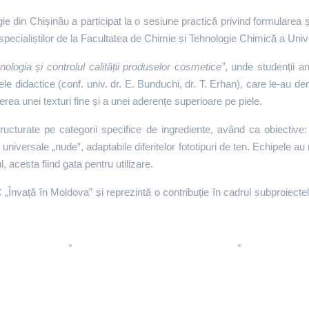
ie din Chișinău a participat la o sesiune practică privind formularea 
ecialiștilor de la Facultatea de Chimie și Tehnologie Chimică a Unive
nologia și controlul calității produselor cosmetice”
, unde studenții a
le didactice (conf. univ. dr. E. Bunduchi, dr. T. Erhan), care le-au de
erea unei texturi fine și a unei aderențe superioare pe piele.
structurate pe categorii specifice de ingrediente, având ca obiective:
 universale „nude”, adaptabile diferitelor fototipuri de ten. Echipele au
l, acesta fiind gata pentru utilizare.
 „Învață în Moldova” și reprezintă o contribuție în cadrul subproie
a