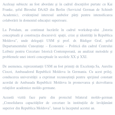
Aceleași subiecte au fost abordate și în cadrul discuțiilor purtate cu Kai
Franke, șeful Biroului DAAD din Berlin (Serviciul German de Schimb
Academic), evidențiind interesul ambelor părți pentru intensificarea
colaborării în domeniul educației superioare.
La Potsdam, au continuat lucrările în cadrul workshop-ului „Istoria
conceptuală și construcția discursivă: spații, crize și identități în Republica
Moldova”, unde delegații USM și prof. dr. Rüdiger Graf, șeful
Departamentului Cunoștințe – Economie – Politică din cadrul Centrului
Leibniz pentru Cercetare Istorică Contemporană, au analizat metodele și
problemele unei istorii conceptuale în secolele XX și XXI.
De asemenea, reprezentanții USM au fost primiți de Excelența Sa, Aureliu
Ciocoi, Ambasadorul Republicii Moldova în Germania. Cu acest prilej,
conducerea universității a exprimat recunoștință pentru sprijinul constant
acordat de Ambasada Republicii Moldova în promovarea și dezvoltarea
relațiilor academice moldo-germane.
Această vizită face parte din proiectul bilateral moldo-german
„Consolidarea capacităților de cercetare în instituțiile de învățământ
superior din Republica Moldova”, lansat la începutul acestui an.