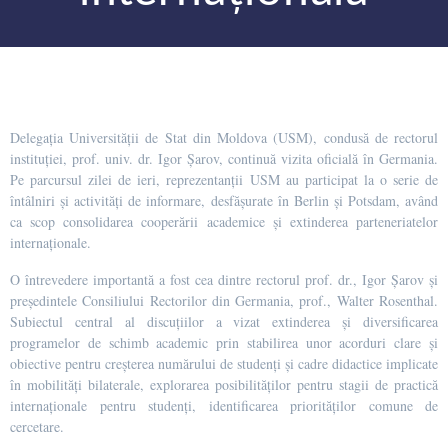
Delegația Universității de Stat din Moldova (USM), condusă de rectorul
instituției, prof. univ. dr. Igor Șarov, continuă vizita oficială în Germania.
Pe parcursul zilei de ieri, reprezentanții USM au participat la o serie de
întâlniri și activități de informare, desfășurate în Berlin și Potsdam, având
ca scop consolidarea cooperării academice și extinderea parteneriatelor
internaționale.
O întrevedere importantă a fost cea dintre rectorul prof. dr., Igor Șarov și
președintele Consiliului Rectorilor din Germania, prof., Walter Rosenthal.
Subiectul central al discuțiilor a vizat extinderea și diversificarea
programelor de schimb academic prin stabilirea unor acorduri clare și
obiective pentru creșterea numărului de studenți și cadre didactice implicate
în mobilități bilaterale, explorarea posibilităților pentru stagii de practică
internaționale pentru studenți, identificarea priorităților comune de
cercetare.