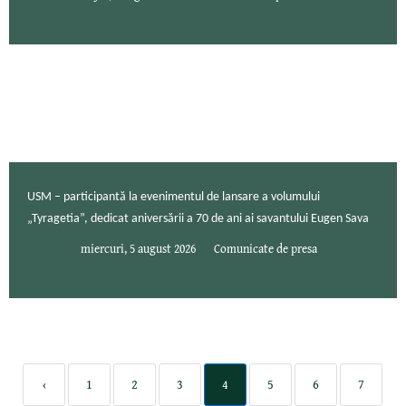
USM – participantă la evenimentul de lansare a volumului
„Tyragetia”, dedicat aniversării a 70 de ani ai savantului Eugen Sava
miercuri, 5 august 2026
Comunicate de presa
‹
1
2
3
4
5
6
7