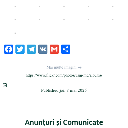
Fa
T
Te
V
G
Pa
ce
wi
le
K
m
rt
bo
tte
gr
ail
aj
Mai multe imagini →
ok
r
a
ea
https://www.flickr.com/photos/usm-md/albums/
m
ză
Published
joi, 8 mai 2025
Anunțuri și Comunicate