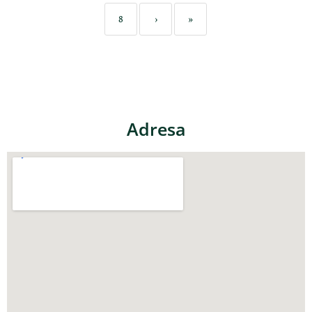
8
›
»
Adresa