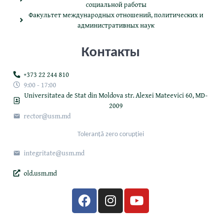
социальной работы
Факультет международных отношений, политических и
административных наук
Контакты
+373 22 244 810
9:00 - 17:00
Universitatea de Stat din Moldova str. Alexei Mateevici 60, MD-
2009
rector@usm.md
Toleranță zero corupției
integritate@usm.md
old.usm.md