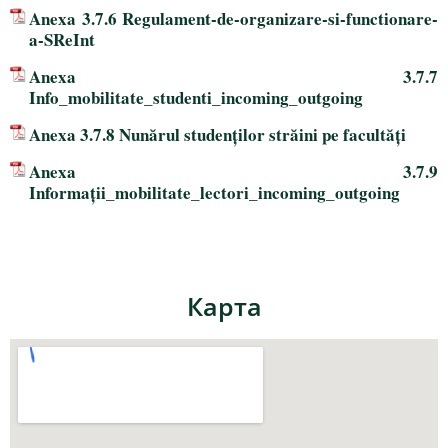
Anexa 3.7.6 Regulament-de-organizare-si-functionare-
a-SReInt
Anexa 3.7.7
Info_mobilitate_studenti_incoming_outgoing
Anexa 3.7.8 Nunărul studenților străini pe facultăți
Anexa 3.7.9
Informații_mobilitate_lectori_incoming_outgoing
Карта