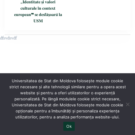
„𝐈𝐝𝐞𝐧𝐭𝐢𝐭𝐚𝐭𝐞 𝐬̗𝐢 𝐯𝐚𝐥𝐨𝐫𝐢
𝐜𝐮𝐥𝐭𝐮𝐫𝐚𝐥𝐞 𝐢̂𝐧 𝐜𝐨𝐧𝐭𝐞𝐱𝐭
𝐞𝐮𝐫𝐨𝐩𝐞𝐚𝐧❞ 𝐬𝐞 𝐝𝐞𝐬𝐟𝐚̆𝐬̗𝐨𝐚𝐫𝐚̆ 𝐥𝐚
𝐔𝐒𝐌
dfsvdsvdf
Universitatea de Stat din Moldova folosește module cookie
strict necesare și alte tehnologii similare pentru a opera acest
website și pentru a oferi utilizatorilor o experiență
personalizată. Pe lângă modulele cookie strict necesare,
Universitatea de Stat din Moldova folosește module cookie
®
opționale pentru a îmbunătăți și personaliza experiența
Oficiul Programare Web al USM
utilizatorilor, pentru a analiza performanța website-ului.
Ok