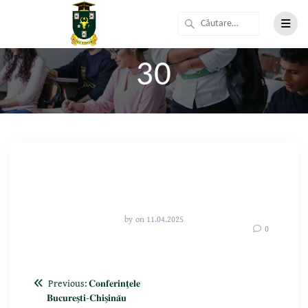
30
by
on 11.04.2025
0
Previous:
𝐂𝐨𝐧𝐟𝐞𝐫𝐢𝐧𝐭̗𝐞𝐥𝐞
𝐁𝐮𝐜𝐮𝐫𝐞𝐬̗𝐭𝐢-𝐂𝐡𝐢𝐬̗𝐢𝐧𝐚̆𝐮