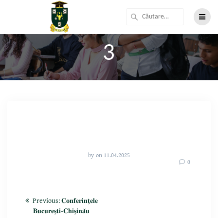
3
by
on 11.04.2025
0
Previous:
𝐂𝐨𝐧𝐟𝐞𝐫𝐢𝐧𝐭̗𝐞𝐥𝐞
𝐁𝐮𝐜𝐮𝐫𝐞𝐬̗𝐭𝐢-𝐂𝐡𝐢𝐬̗𝐢𝐧𝐚̆𝐮