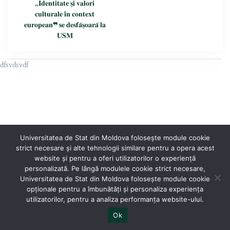
„𝐈𝐝𝐞𝐧𝐭𝐢𝐭𝐚𝐭𝐞 𝐬̗𝐢 𝐯𝐚𝐥𝐨𝐫𝐢
𝐜𝐮𝐥𝐭𝐮𝐫𝐚𝐥𝐞 𝐢̂𝐧 𝐜𝐨𝐧𝐭𝐞𝐱𝐭
𝐞𝐮𝐫𝐨𝐩𝐞𝐚𝐧❞ 𝐬𝐞 𝐝𝐞𝐬𝐟𝐚̆𝐬̗𝐨𝐚𝐫𝐚̆ 𝐥𝐚
𝐔𝐒𝐌
dfsvdsvdf
Universitatea de Stat din Moldova folosește module cookie
strict necesare și alte tehnologii similare pentru a opera acest
website și pentru a oferi utilizatorilor o experiență
personalizată. Pe lângă modulele cookie strict necesare,
Universitatea de Stat din Moldova folosește module cookie
®
opționale pentru a îmbunătăți și personaliza experiența
Oficiul Programare Web al USM
utilizatorilor, pentru a analiza performanța website-ului.
Ok