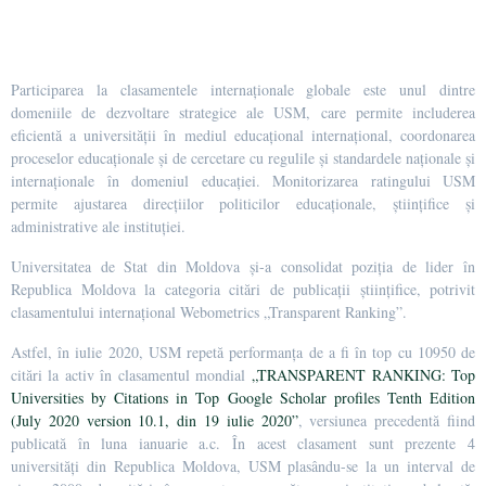
Participarea la clasamentele internaționale globale este unul dintre
domeniile de dezvoltare strategice ale USM, care permite includerea
eficientă a universității în mediul educațional internațional, coordonarea
proceselor educaționale și de cercetare cu regulile și standardele naționale și
internaționale în domeniul educației. Monitorizarea ratingului USM
permite ajustarea direcțiilor politicilor educaționale, științifice și
administrative ale instituției.
Universitatea de Stat din Moldova și-a consolidat poziția de lider în
Republica Moldova la categoria citări de publicații științifice, potrivit
clasamentului internațional Webometrics „Transparent Ranking”.
Astfel, în iulie 2020, USM repetă performanța de a fi în top cu 10950 de
citări la activ în clasamentul mondial
„TRANSPARENT RANKING: Top
Universities by Citations in Top Google Scholar profiles Tenth Edition
(July 2020 version 10.1, din 19 iulie 2020”
, versiunea precedentă fiind
publicată în luna ianuarie a.c. În acest clasament sunt prezente 4
universități din Republica Moldova, USM plasându-se la un interval de