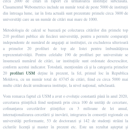
circa 2000 de citări în raport cu următoarea instituție subclasată.
Clasamentul Webometrics include un număr total de peste 5000 de instituții
din întreaga lume, iar în lista actuală sunt prezentate primele circa 3800 de
universități care au un număr de citări mai mare de 1000.
Metodologia de calcul se bazează pe colectarea citărilor din primele top
210 profiluri publice ale fiecărei universități, pentru a permite comparații
independente de numărul de angajați ai instituţiei, cu excluderea ulterioară
a primelor 20 profiluri de top ale listei pentru îmbunătățirea
reprezentativității. Pentru celelalte 190 de profiluri per universitate se
însumează numărul de citări, iar instituțiile sunt ordonate descrescător,
conform acestui indicator. Totodată, menționăm că și la categoria primelor
20
profiluri USM
deține în prezent, la fel, primul loc în Republica
Moldova, cu un număr total de 43745 de citări, fiind cu circa 5000 mai
multe citări decât următoarea instituție, la nivel național, subclasată.
Vom remarca faptul că USM a avut o evoluție constantă până în anul 2020,
cercetarea științifică fiind susținută prin circa 100 de unități de cercetare,
cofinanțarea cercetărilor științifice cu 3 milioane de lei anual,
internaționalizarea cercetării și inovării, integrarea în consorții regionale cu
universități performante, 53 de doctoranzi și 142 de studenți străini la
ciclurile licență și master în prezent etc. Este un rezultat așteptat și