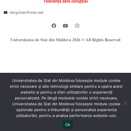
Toleranță zero corupției
integritate@usm.md
Universitatea de Stat din Moldova 2026 © All Rights Reserved
Universitatea de Stat din Moldova folosește module cookie
strict necesare și alte tehnologii similare pentru a opera acest
®
website și pentru a oferi utilizatorilor o experiență
Oficiul Programare Web al USM
personalizată. Pe lângă modulele cookie strict necesare,
Universitatea de Stat din Moldova folosește module cookie
opționale pentru a îmbunătăți și personaliza experiența
utilizatorilor, pentru a analiza performanța website-ului.
Ok