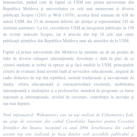
binemeritat, ținând cont de faptul că USM este prima universitate din
Republica Moldova și universitatea cu cele mai numeroase și diverse
publicații Scopus (1243) și WoS (1070), acestea fiind semnate de 438 de
autori USM, din 23 de domenii diferite ale științei și reprezentând 145 de
instituții partenere. La fel, cercetătorii USM au înregistrat publicații în 150
de reviste indexate Scopus, iar 6 articole din top 10 cele mai citate
publicații științifice din Republica Moldova sunt ale autorilor de la USM.
Faptul că prima universitate din Moldova își menține an de an poziția de
lider în diverse ratinguri internaționale dovedește o dată în plus de ce
viitorii studenți ar trebui să opteze să-și facă studiile la USM, principalele
criterii de evaluare fiind nivelul înalt al serviciilor educaționale, asigurat de
cadre didactice de top din republică, metode tradiționale și inovaționale de
studiu, oferta educațională și extracurriculară excelentă, mobilitatea
internațională a studenților și a profesorilor, numărul de programe cu burse
naționale și internaționale, nivelul de cercetare, contribuția la inovație și
așa mai departe.
Notă informativă: Webometrics este un top realizat de Cybermetrics Lab,
un grup de cercetare din cadrul Consiliului Superior pentru Cercetări
Ştiinţifice din Spania, începând cu anul 2004. Ierarhizarea din cadrul
acestui top este realizată pe baza datelor web accesibile publicului şi