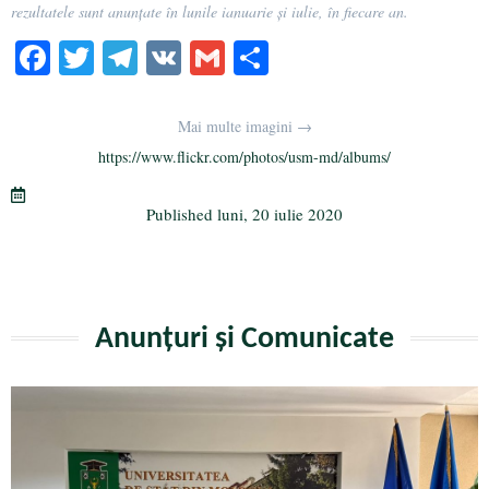
rezultatele sunt anunțate în lunile ianuarie şi iulie, în fiecare an.
Fa
T
Te
V
G
Pa
ce
wi
le
K
m
rt
bo
tte
gr
ail
aj
Mai multe imagini →
ok
r
a
ea
https://www.flickr.com/photos/usm-md/albums/
m
ză
Published
luni, 20 iulie 2020
Anunțuri și Comunicate