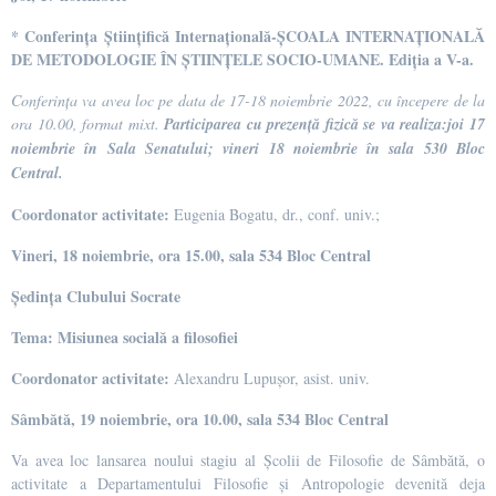
*
Conferin
ț
a
Ș
tiin
ț
ifică Interna
ț
ională-
Ș
COALA INTERNA
Ț
IONALĂ
DE METODOLOGIE ÎN
Ș
TIIN
Ț
ELE SOCIO-UMANE. Edi
ț
ia a V-a.
Conferința va avea loc pe data de 17-18 noiembrie 2022, cu începere de la
ora 10.00, format mixt.
Participarea cu prezență fizică se va realiza:joi 17
noiembrie în Sala Senatului; vineri 18 noiembrie în
sala 530 Bloc
Central
.
Coordonator activitate:
Eugenia Bogatu, dr., conf. univ.;
Vineri, 18 noiembrie,
ora 15.00,
sala 534 Bloc Central
Ş
edinţa Clubului Socrate
T
ema
:
Misiunea socială a filosofiei
Coordonator activitate:
Alexandru Lupușor, asist. univ.
Sâmbătă, 19 noiembrie, ora 10.00, sala 534 Bloc Central
Va avea loc lansarea noului stagiu al Școlii de Filosofie de Sâmbătă, o
activitate a Departamentului Filosofie și Antropologie devenită deja