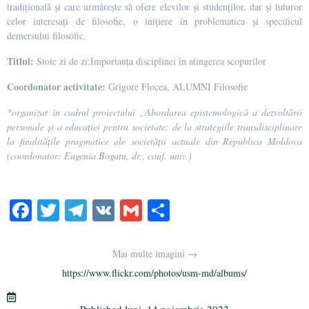
tradițională și care urmărește să ofere elevilor și studenților, dar și tuturor
celor interesați de filosofie, o inițiere în problematica și specificul
demersului filosofic.
Titlul:
Stoic zi de zi:Importanța disciplinei în atingerea scopurilor
Coordonator activitate:
Grigore Flocea, ALUMNI Filosofie
*organizat în cadrul proiectului „Abordarea epistemologică a dezvoltării
personale și a educației pentru societate: de la strategiile transdisciplinare
la finalitățile pragmatice ale societății actuale din Republica Moldova
(coordonator: Eugenia Bogatu, dr., conf. univ.)
Fa
T
Te
V
G
Pa
ce
wi
le
K
m
rt
bo
tte
gr
ail
aj
Mai multe imagini →
ok
r
a
ea
https://www.flickr.com/photos/usm-md/albums/
m
ză
Published
luni, 14 noiembrie 2022