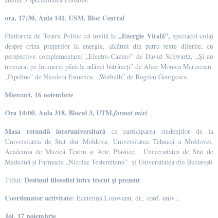
ora, 17:30, Aula 141, USM, Bloc Central
„Energie Vitală”,
Platforma de Teatru Politic vă invită la
spectacol-colaj
despre criza prețurilor la energie, alcătuit din patru texte diferite, cu
perspective complementare: „Electro-Cazino” de David Schwartz, „Și-au
tremurat pe întuneric până la adânci bătrâneți” de Alice Monica Marinescu,
„Pipeline” de Nicoleta Esinencu, „Wetbulb” de Bogdan Georgescu.
Miercuri, 16 noiembrie
Ora 14:00, Aula 318, Blocul 3, UTM,
format mixt
M
asa rotundă interuniversitară
cu participarea studenţilor de la
Universitatea de Stat din Moldova, Universitatea Tehnică a Moldovei,
Academia de Muzică Teatru și Arte Plastice, Universitatea de Stat de
Medicină şi Farmacie „Nicolae Testemiţanu” și Universitatea din București
Destinul filosofiei între trecut şi prezent
Titlul:
Coordonator activitate:
Ecaterina Lozovanu, dr., conf. univ.;
Joi, 17 noiembrie