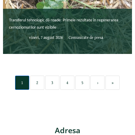
Transferul tehnologic dă roade: Primele rezultate în regenerarea
cernoziomurilor sunt vizibile
vineri, 7 august 2026
Comunicate de presa
1
2
3
4
5
›
»
Adresa