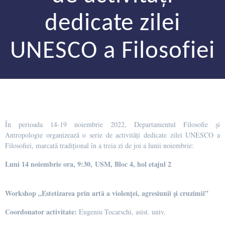
dedicate zilei
UNESCO a Filosofiei
În perioada 14-19 noiembrie 2022, Departamentul Filosofie și
Antropologie organizează o serie de activități dedicate zilei UNESCO a
Filosofiei, marcată tradițional în a treia zi de joi a lunii noiembrie:
Luni 14 noiembrie
ora, 9:30, USM, Bloc 4, hol etajul 2
Workshop „Estetizarea prin artă a violenței, agresiunii și cruzimii”
Coordonator activitate:
Eugeniu Tocarschi, asist. univ,