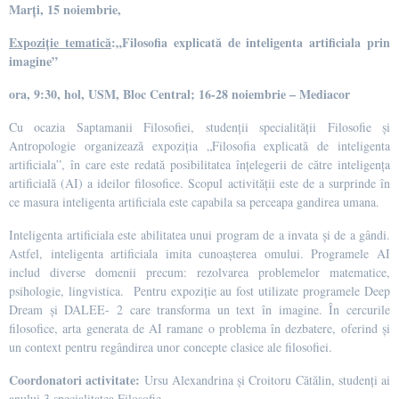
Marţi, 15 noiembrie,
Expoziție tematică
:„Filosofia explicată de inteligenta artificiala prin
imagine”
ora, 9:30, hol, USM, Bloc Central; 16-28
noiembrie – Mediacor
Cu ocazia Saptamanii Filosofiei, studenții specialității Filosofie și
Antropologie organizează expoziția „Filosofia explicată de inteligenta
artificiala”, în care este redată posibilitatea înțelegerii de către inteligența
artificială (AI) a ideilor filosofice. Scopul activității este de a surprinde în
ce masura inteligenta artificiala este capabila sa perceapa gandirea umana.
Inteligenta artificiala este abilitatea unui program de a invata și de a gândi.
Astfel, inteligenta artificiala imita cunoașterea omului. Programele AI
includ diverse domenii precum: rezolvarea problemelor matematice,
psihologie, lingvistica. Pentru expoziție au fost utilizate programele Deep
Dream și DALEE- 2 care transforma un text în imagine. În cercurile
filosofice, arta generata de AI ramane o problema în dezbatere, oferind și
un context pentru regândirea unor concepte clasice ale filosofiei.
Coordonatori activitate:
Ursu Alexandrina și Croitoru Cătălin, studenți ai
anului 3 specialitatea Filosofie