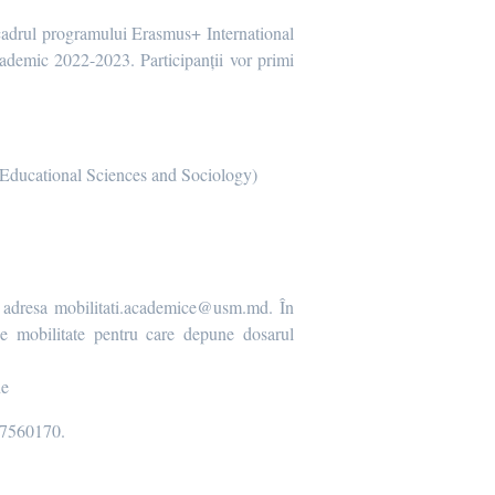
adrul programului Erasmus+ International
cademic 2022-2023. Participanții vor primi
e, Educational Sciences and Sociology)
a adresa mobilitati.academice@usm.md. În
e mobilitate pentru care depune dosarul
ne
067560170.