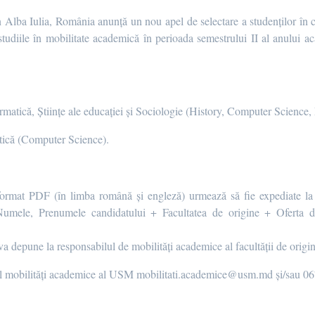
ba Iulia, România anunță un nou apel de selectare a studenților în c
tudiile în mobilitate academică în perioada semestrului II al anului a
ormatică, Științe ale educației și Sociologie (History, Computer Scienc
tică (Computer Science).
 format PDF (în limba română și engleză) urmează să fie expediate l
Numele, Prenumele candidatului + Facultatea de origine + Oferta d
va depune la responsabilul de mobilități academice al facultății de origi
ciul mobilități academice al USM mobilitati.academice@usm.md și/sau 
a