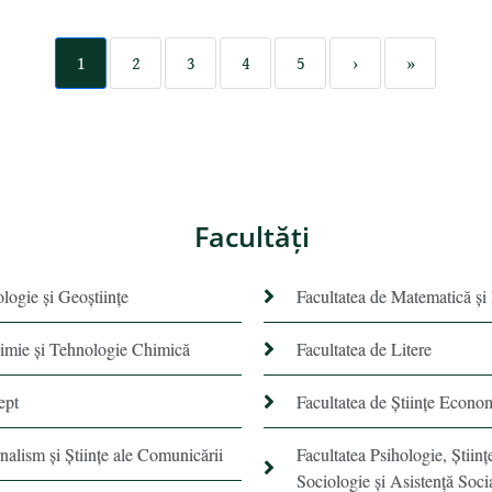
1
2
3
4
5
›
»
Facultăţi
ologie și Geoștiințe
Facultatea de Matematică şi
himie şi Tehnologie Chimică
Facultatea de Litere
ept
Facultatea de Științe Econo
rnalism şi Ştiinţe ale Comunicării
Facultatea Psihologie, Ştiinţ
Sociologie și Asistență Soci