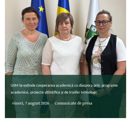
USM își extinde cooperarea academică cu diaspora prin programe
academice, proiecte șitiințifice și de trasfer tehnologc
vineri, 7 august 2026
Comunicate de presa