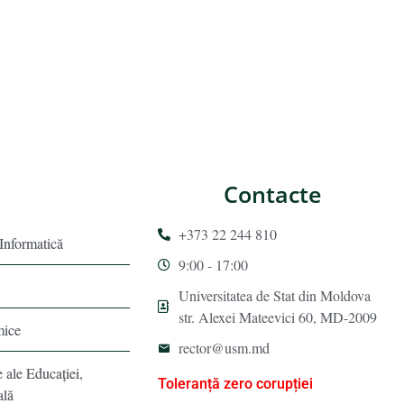
Contacte
+373 22 244 810
 Informatică
9:00 - 17:00
Universitatea de Stat din Moldova
str. Alexei Mateevici 60, MD-2009
mice
rector@usm.md
e ale Educaţiei,
Toleranță zero corupției
ală