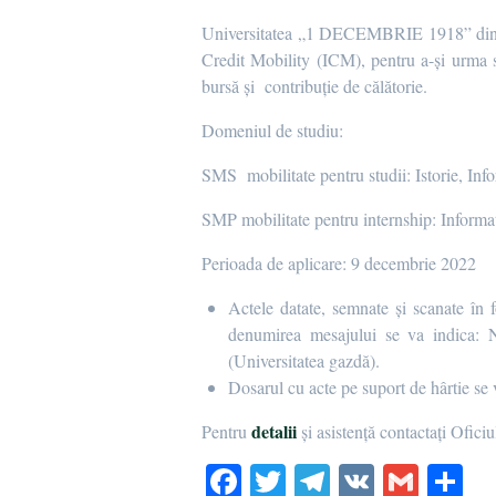
Universitatea „1 DECEMBRIE 1918” din Al
Credit Mobility (ICM), pentru a-și urma s
bursă și contribuție de călătorie.
Domeniul de studiu:
SMS mobilitate pentru studii: Istorie, Inf
SMP mobilitate pentru internship: Informa
Perioada de aplicare: 9 decembrie 2022
Actele datate, semnate și scanate în
denumirea mesajului se va indica: 
(Universitatea gazdă).
Dosarul cu acte pe suport de hârtie se 
detalii
Pentru
și asistență contactați Ofi
Fa
T
Te
V
G
P