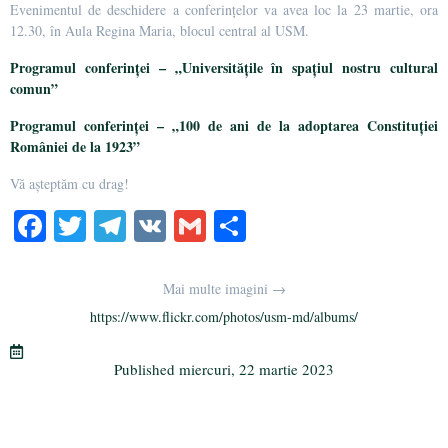
Evenimentul de deschidere a conferințelor va avea loc la 23 martie, ora
12.30, în Aula Regina Maria, blocul central al USM.
Programul conferinței – „Universitățile în spațiul nostru cultural
comun”
Programul conferinței – „100 de ani de la adoptarea Constituției
României de la 1923”
Vă așteptăm cu drag!
Fa
T
Te
V
G
Pa
ce
wi
le
K
m
rt
bo
tte
gr
ail
aj
Mai multe imagini →
ok
r
a
ea
https://www.flickr.com/photos/usm-md/albums/
m
ză
Published
miercuri, 22 martie 2023