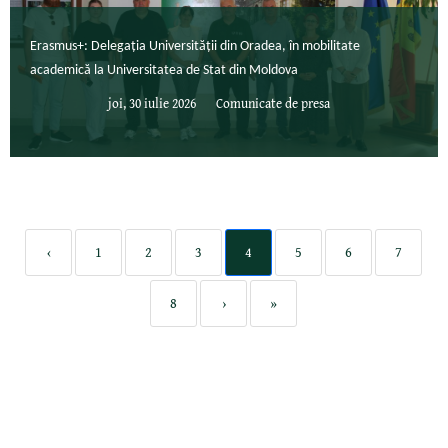
Erasmus+: Delegația Universității din Oradea, în mobilitate
academică la Universitatea de Stat din Moldova
joi, 30 iulie 2026
Comunicate de presa
‹
1
2
3
4
5
6
7
8
›
»