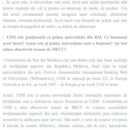
̶ În acest sens, o universitate mai mare oferă mai multe oportunități atât
pentru studenții săi, cât și pentru cei interesați de studii, de predare. Cea
din urmă circumstanță permite atragerea unor solicitanți, abiturienți
talentați, orientați profesional. Acest lucru este deosebit de actual, mai ales
în situația demografică de astăzi, cu deficit de abiturienți.
USM este poziționată ca prima universitate din RM. Ce înseamnă
̶
acest lucru? Acum este și prima universitate care a fuzionat? Au fost
atinse obiectivele trasate de MECC?
-Universitatea de Stat din Moldova este una dintre cele mai bune instituţii
de învăţământ superior din Republica Moldova, fiind lider în topul
universităților din țară. Potrivit clasamentului internaţional Ranking Web
of Universities (Webometrics), USM se situează pe locul 221 în Europa
Centrală şi de Est, pe locul 1007 – în Europa şi pe locul 3148 în lume.
Acum, USM este și prima universitate dintre instituțiile superioare de
învățământ care a realizat cu succes fuzionarea cu USDC. Considerăm că
USM a atins obiectivele trasate de MECC în vederea consolidării
învățământului superior din țară, eficientizând cheltuielile prin reducerea
costurilor la unificarea unor servicii. Mai mult, o serie de resurse vor putea
fi folosite în comun: biblioteci, cămine, cantine, săli de curs, laboratoare