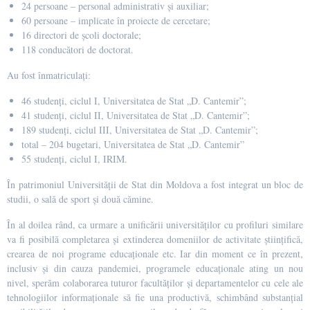
24 persoane – personal administrativ și auxiliar;
60 persoane – implicate în proiecte de cercetare;
16 directori de școli doctorale;
118 conducători de doctorat.
Au fost înmatriculați:
46 studenți, ciclul I, Universitatea de Stat „D. Cantemir”;
41 studenţi, ciclul II, Universitatea de Stat „D. Cantemir”;
189 studenţi, ciclul III, Universitatea de Stat „D. Cantemir”;
total – 204 bugetari, Universitatea de Stat „D. Cantemir”
55 studenţi, ciclul I, IRIM.
În patrimoniul Universităţii de Stat din Moldova a fost integrat un bloc de
studii, o sală de sport și două cămine.
În al doilea rând, ca urmare a unificării universităților cu profiluri similare
va fi posibilă completarea și extinderea domeniilor de activitate științifică,
crearea de noi programe educaționale etc. Iar din moment ce în prezent,
inclusiv și din cauza pandemiei, programele educaționale ating un nou
nivel, sperăm colaborarea tuturor facultăților și departamentelor cu cele ale
tehnologiilor informaționale să fie una productivă, schimbând substanțial