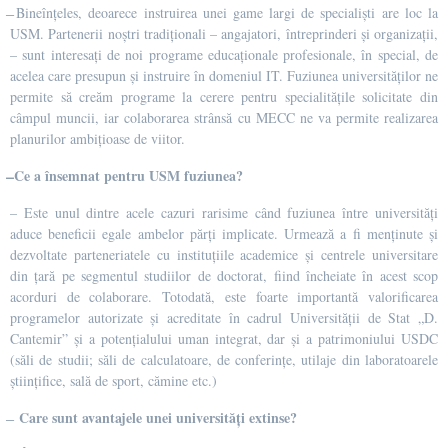
̶ Bineînțeles, deoarece instruirea unei game largi de specialiști are loc la
USM. Partenerii noștri tradiționali – angajatori, întreprinderi și organizații,
– sunt interesați de noi programe educaționale profesionale, în special, de
acelea care presupun și instruire în domeniul IT. Fuziunea universităților ne
permite să creăm programe la cerere pentru specialitățile solicitate din
câmpul muncii, iar colaborarea strânsă cu MECC ne va permite realizarea
planurilor ambițioase de viitor.
̶ Ce a însemnat pentru USM fuziunea?
– Este unul dintre acele cazuri rarisime când fuziunea între universități
aduce beneficii egale ambelor părți implicate. Urmează a fi menținute și
dezvoltate parteneriatele cu instituțiile academice și centrele universitare
din țară pe segmentul studiilor de doctorat, fiind încheiate în acest scop
acorduri de colaborare. Totodată, este foarte importantă valorificarea
programelor autorizate şi acreditate în cadrul Universităţii de Stat „D.
Cantemir” şi a potențialului uman integrat, dar și a patrimoniului USDC
(săli de studii; săli de calculatoare, de conferințe, utilaje din laboratoarele
științifice, sală de sport, cămine etc.)
Care sunt avantajele unei universități extinse?
̶