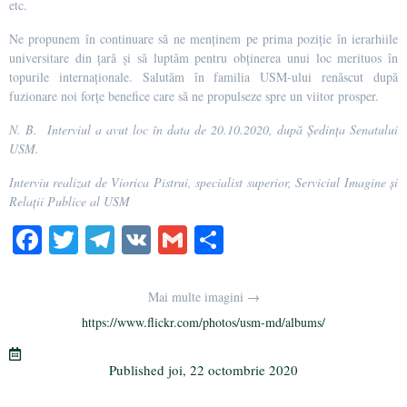
etc.
Ne propunem în continuare să ne menținem pe prima poziție în ierarhiile
universitare din țară şi să luptăm pentru obţinerea unui loc merituos în
topurile internaţionale. Salutăm în familia USM-ului renăscut după
fuzionare noi forțe benefice care să ne propulseze spre un viitor prosper.
N. B. Interviul a avut loc în data de 20.10.2020, după Ședința Senatului
USM.
Interviu realizat de Viorica Pistrui, specialist superior, Serviciul Imagine și
Relații Publice al USM
Fa
T
Te
V
G
Pa
ce
wi
le
K
m
rt
bo
tte
gr
ail
aj
Mai multe imagini →
ok
r
a
ea
https://www.flickr.com/photos/usm-md/albums/
m
ză
Published
joi, 22 octombrie 2020