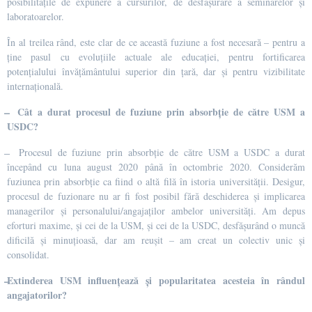
posibilitățile de expunere a cursurilor, de desfășurare a seminarelor și
laboratoarelor.
În al treilea rând, este clar de ce această fuziune a fost necesară – pentru a
ține pasul cu evoluțiile actuale ale educației, pentru fortificarea
potențialului învățământului superior din țară, dar și pentru vizibilitate
internațională.
̶ Cât a durat procesul de fuziune prin absorbție de către USM a
USDC?
̶ Procesul de fuziune prin absorbție de către USM a USDC a durat
începând cu luna august 2020 până în octombrie 2020. Considerăm
fuziunea prin absorbție ca fiind o altă filă în istoria universității. Desigur,
procesul de fuzionare nu ar fi fost posibil fără deschiderea și implicarea
managerilor și personalului/angajaților ambelor universități. Am depus
eforturi maxime, și cei de la USM, și cei de la USDC, desfășurând o muncă
dificilă și minuțioasă, dar am reușit – am creat un colectiv unic și
consolidat.
̶Extinderea USM influențează și popularitatea acesteia în rândul
angajatorilor?