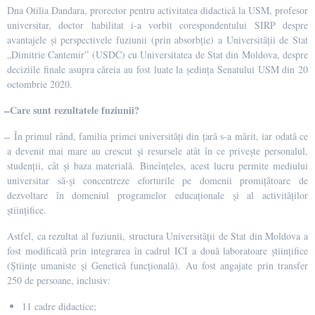
Dna Otilia Dandara, prorector pentru activitatea didactică la USM, profesor
universitar, doctor habilitat i-a vorbit corespondentului SIRP despre
avantajele și perspectivele fuziunii (prin absorbție) a Universității de Stat
„Dimitrie Cantemir” (USDC) cu Universitatea de Stat din Moldova, despre
deciziile finale asupra căreia au fost luate la ședința Senatului USM din 20
octombrie 2020.
̶ Care sunt rezultatele fuziunii?
̶ În primul rând, familia primei universități din țară s-a mărit, iar odată ce
a devenit mai mare au crescut și resursele atât în ce privește personalul,
studenții, cât și baza materială. Bineînțeles, acest lucru permite mediului
universitar să-și concentreze eforturile pe domenii promițătoare de
dezvoltare în domeniul programelor educaționale și al activităților
științifice.
Astfel, ca rezultat al fuziunii, structura Universității de Stat din Moldova a
fost modificată prin integrarea în cadrul ICI a două laboratoare științifice
(Științe umaniste și Genetică funcțională). Au fost angajate prin transfer
250 de persoane, inclusiv:
11 cadre didactice;