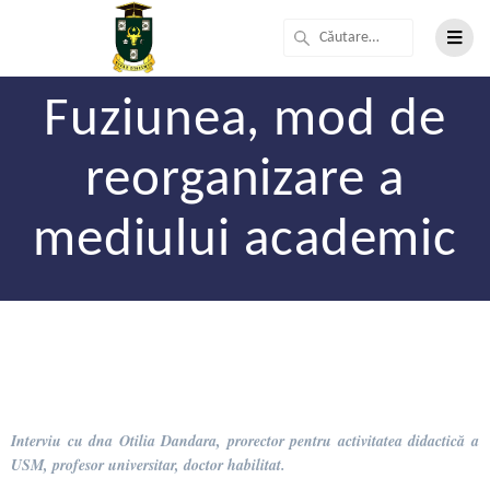
Fuziunea, mod de
reorganizare a
mediului academic
Interviu cu dna Otilia Dandara, prorector pentru activitatea didactică a
USM, profesor universitar, doctor habilitat.