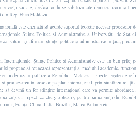
e vieţii sociale, desfăşurându-se sub lozincile democratizării şi liber
ţii din Republica Moldova.
ă națională este chemată să acorde suportul teoretic necesar proceselor d
ternaţionale Ştiinţe Politice şi Administrative a Universităţii de Sta
onstituirii şi afirmării ştiinţei politice și administrative în ţară, precum 
i Internaţionale, Ştiinţe Politice şi Administrative este un bun prilej p
 îşi propune să reunească reprezentanţi ai mediului academic, funcţionari d
ele modernizării politice a Republicii Moldova, aspecte legate de refo
 şi promovarea intereselor pe plan internaţional, prin stabilirea relaţiil
une să devină un for ştiinţific internaţional care va permite abordarea
perienţă cu impact teoretic şi aplicativ, pentru participanții din Rep
mania, Franța, China, India, Brazilia, Marea Britanie etc.
a