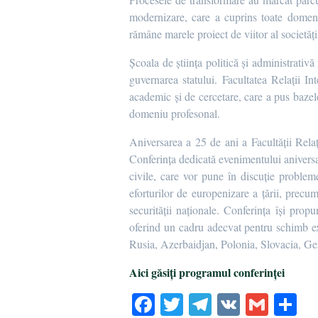
modernizare, care a cuprins toate domeniil
rămâne marele proiect de viitor al societă
Școala de știinţa politică și administrativ
guvernarea statului. Facultatea Relaţii In
academic și de cercetare, care a pus bazele c
domeniu profesonal.
Aniversarea a 25 de ani a Facultăţii Relaţi
Conferinţa dedicată evenimentului aniversar
civile, care vor pune în discuţie problem
eforturilor de europenizare a ţării, precum
securităţii naţionale. Conferința își prop
oferind un cadru adecvat pentru schimb ex
Rusia, Azerbaidjan, Polonia, Slovacia, Ger
Aici găsiți programul conferinței
Fa
T
Te
V
G
P