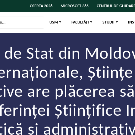
OFERTA 2026
MICROSOFT 365
CENTRUL DE GHIDARE
USM
FACULTĂȚI
STUDII
INS
 de Stat din Moldo
ternaţionale, Ştiinţe 
ive are plăcerea să 
ferinţei Ştiinţifice 
itică şi administrati