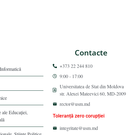
Contacte
+373 22 244 810
 Informatică
9:00 - 17:00
Universitatea de Stat din Moldova
str. Alexei Mateevici 60, MD-2009
mice
rector@usm.md
e ale Educaţiei,
Toleranță zero corupției
ală
integritate@usm.md
ionale, Ştiinţe Politice