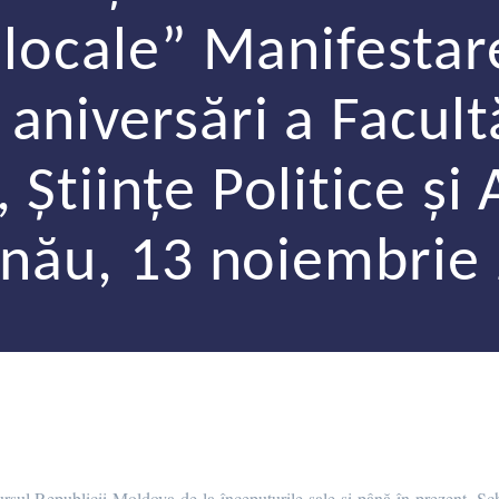
i locale” Manifestar
aniversări a Facultă
 Ştiinţe Politice şi
inău, 13 noiembrie
rsul Republicii Moldova de la începuturile sale şi până în prezent. Sc