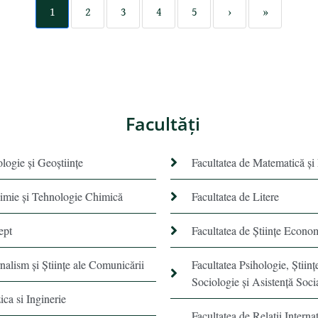
1
2
3
4
5
›
»
Facultăţi
ologie și Geoștiințe
Facultatea de Matematică şi
himie şi Tehnologie Chimică
Facultatea de Litere
ept
Facultatea de Științe Econo
rnalism şi Ştiinţe ale Comunicării
Facultatea Psihologie, Ştiinţ
Sociologie și Asistență Soci
ica si Inginerie
Facultatea de Relaţii Internaţ