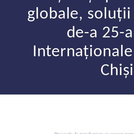
globale, soluți
de-a 25-a 
Internaţionale,
Chiş
Procesele de transformare au marcat parcu