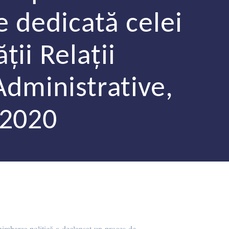
e dedicată celei
ţii Relaţii
 Administrative,
 2020
himbarea politică a declanşat un proces de