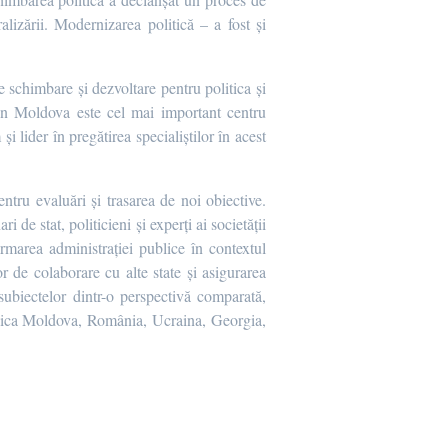
alizării. Modernizarea politică – a fost şi
e schimbare și dezvoltare pentru politica și
t din Moldova este cel mai important centru
și lider în pregătirea specialiștilor în acest
entru evaluări şi trasarea de noi obiective.
e stat, politicieni și experți ai societății
rmarea administraţiei publice în contextul
or de colaborare cu alte state şi asigurarea
 subiectelor dintr-o perspectivă comparată,
ublica Moldova, România, Ucraina, Georgia,