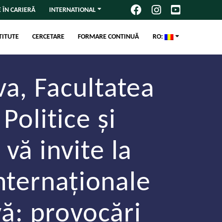
 ÎN CARIERĂ
INTERNATIONAL
TITUTE
CERCETARE
FORMARE CONTINUĂ
RO:
va, Facultatea
Politice şi
vă invite la
Internaţionale
vă: provocări