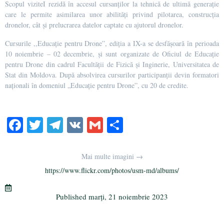
Scopul viziteI rezidă în accesul cursanților la tehnică de ultimă generație
care le permite asimilarea unor abilități privind pilotarea, construcția
dronelor, cât și prelucrarea datelor captate cu ajutorul dronelor.
Cursurile ,,Educație pentru Drone”, ediția a IX-a se desfășoară în perioada
10 noiembrie – 02 decembrie, și sunt organizate de Oficiul de Educație
pentru Drone din cadrul Facultății de Fizică și Inginerie, Universitatea de
Stat din Moldova. După absolvirea cursurilor participanții devin formatori
naționali în domeniul „Educație pentru Drone”, cu 20 de credite.
Fa
T
Te
V
G
Pa
ce
wi
le
K
m
rt
bo
tte
gr
ail
aj
Mai multe imagini →
ok
r
a
ea
https://www.flickr.com/photos/usm-md/albums/
m
ză
Published
marți, 21 noiembrie 2023