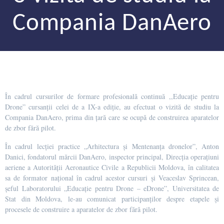
Compania DanAero
În cadrul cursurilor de formare profesională continuă ,,Educație pentru
Drone” cursanții celei de a IX-a ediție, au efectuat o vizită de studiu la
Compania DanAero, prima din țară care se ocupă de construirea aparatelor
de zbor fără pilot.
În cadrul lecției practice „Arhitectura și Mentenanța dronelor”, Anton
Danici, fondatorul mărcii DanAero, inspector principal, Direcția operațiuni
aeriene a Autorității Aeronautice Civile a Republicii Moldova, în calitatea
sa de formator național în cadrul acestor cursuri și Veaceslav Sprincean,
șeful Laboratorului „Educație pentru Drone – eDrone”, Universitatea de
Stat din Moldova, le-au comunicat participanților despre etapele și
procesele de construire a aparatelor de zbor fără pilot.