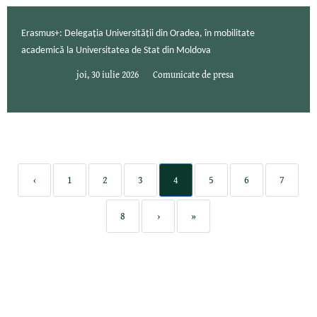
Erasmus+: Delegația Universității din Oradea, în mobilitate
academică la Universitatea de Stat din Moldova
joi, 30 iulie 2026
Comunicate de presa
‹
1
2
3
4
5
6
7
8
›
»