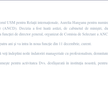
ctorul USM pentru Relații internaționale, Aurelia Hanganu pentru numirea
e (ANCD). Decizia a fost luată astăzi, de cabinetul de miniștri, 
a funcției de director general, organizat de Comisia de Selectare a AN
ru ani și va intra în noua funcție din 11 decembrie, curent.
ă veți îndeplini noile îndatoriri manageriale cu profesionalism, demnitate
e pentru activitatea Dvs. desfășurată în instituția noastră, pentru c
a