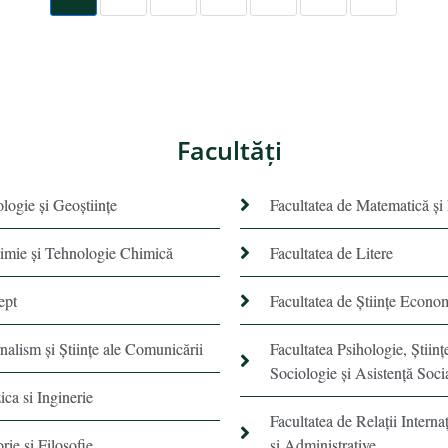
Facultăţi
ologie și Geoștiințe
Facultatea de Matematică şi
himie şi Tehnologie Chimică
Facultatea de Litere
ept
Facultatea de Științe Econo
rnalism şi Ştiinţe ale Comunicării
Facultatea Psihologie, Ştiinţ
Sociologie și Asistență Soci
ica si Inginerie
Facultatea de Relaţii Internaţ
orie şi Filosofie
şi Administrative