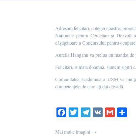
Adresăm felicitări, colegei noastre, prore
Naționale pentru Cercetare și Dezvoltar
câștigătoare a Concursului pentru ocupare
Aurelia Hanganu va prelua un mandat de pat
Felicitări, stimată doamnă, suntem siguri c
Comunitatea academică a USM vă mulțumeșt
competențele de care ați dat dovadă.
Fa
T
Te
V
G
P
ce
wi
le
K
m
rt
bo
tte
gr
ail
aj
Mai multe imagini →