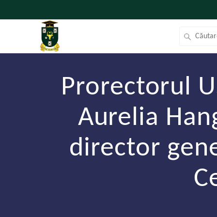
Prorectorul U
Aurelia Hang
director gen
Ce