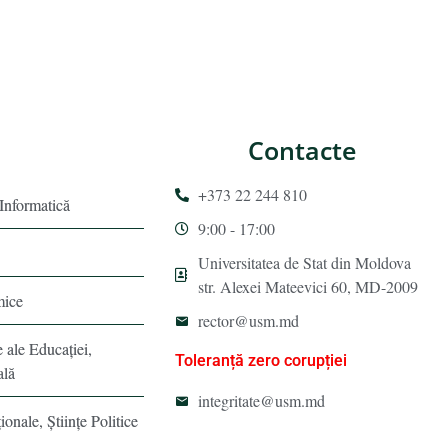
Contacte
+373 22 244 810
 Informatică
9:00 - 17:00
Universitatea de Stat din Moldova
str. Alexei Mateevici 60, MD-2009
mice
rector@usm.md
e ale Educaţiei,
Toleranță zero corupției
ală
integritate@usm.md
ionale, Ştiinţe Politice