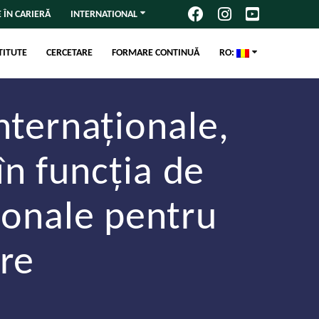
 ÎN CARIERĂ
INTERNATIONAL
TITUTE
CERCETARE
FORMARE CONTINUĂ
RO:
nternaționale,
în funcția de
ionale pentru
are