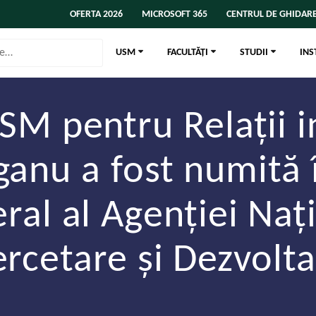
OFERTA 2026
MICROSOFT 365
CENTRUL DE GHIDARE
USM
FACULTĂȚI
STUDII
INS
SM pentru Relații i
anu a fost numită 
eral al Agenției Naț
rcetare și Dezvolt