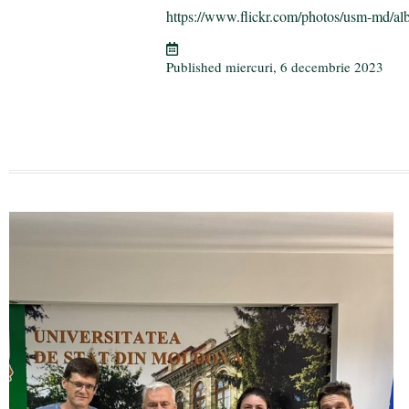
ok
r
a
ea
https://www.flickr.com/photos/usm-md/al
m
ză
Published
miercuri, 6 decembrie 2023