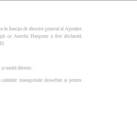
 în funcția de director general al Agenției
după ce Aurelia Hanganu a fost declarată
CD.
 și multă dăruire.
alitățile manageriale deosebite și pentru