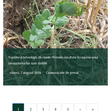
Transferul tehnologic dă roade: Primele rezultate în regenerarea
cernoziomurilor sunt vizibile
vineri, 7 august 2026
Comunicate de presa
1
2
3
4
5
›
»