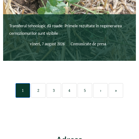
Transferul tehnologic dă roade: Primele rezultate în regenerarea
cernoziomurilor sunt vizibile
vineri, 7 august 2026
Comunicate de presa
1
2
3
4
5
›
»