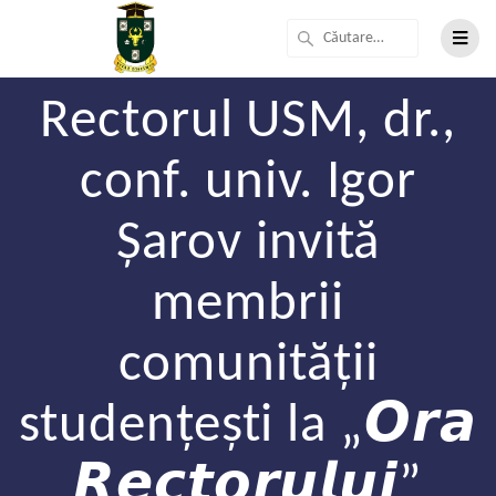
Rectorul USM, dr.,
conf. univ. Igor
Șarov invită
membrii
comunității
studențești la „𝙊𝙧𝙖
𝙍𝙚𝙘𝙩𝙤𝙧𝙪𝙡𝙪𝙞”