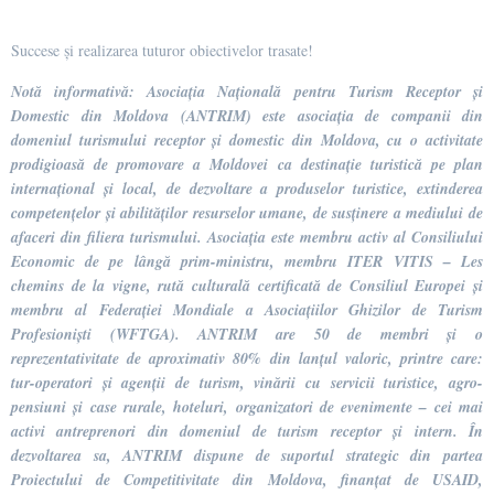
Succese și realizarea tuturor obiectivelor trasate!
Notă informativă: Asociația Națională pentru Turism Receptor și
Domestic din Moldova (ANTRIM) este asociația de companii din
domeniul turismului receptor și domestic din Moldova, cu o activitate
prodigioasă de promovare a Moldovei ca destinație turistică pe plan
internațional și local, de dezvoltare a produselor turistice, extinderea
competențelor și abilităților resurselor umane, de susținere a mediului de
afaceri din filiera turismului. Asociația este membru activ al Consiliului
Economic de pe lângă prim-ministru, membru ITER VITIS – Les
chemins de la vigne, rută culturală certificată de Consiliul Europei și
membru al Federației Mondiale a Asociațiilor Ghizilor de Turism
Profesioniști (WFTGA). ANTRIM are 50 de membri și o
reprezentativitate de aproximativ 80% din lanțul valoric, printre care:
tur-operatori și agenții de turism, vinării cu servicii turistice, agro-
pensiuni și case rurale, hoteluri, organizatori de evenimente – cei mai
activi antreprenori din domeniul de turism receptor și intern. În
dezvoltarea sa, ANTRIM dispune de suportul strategic din partea
Proiectului de Competitivitate din Moldova, finanțat de USAID,