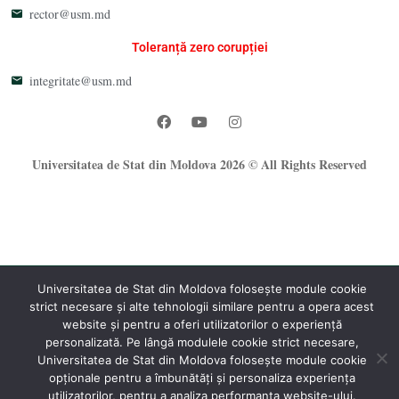
rector@usm.md
Toleranță zero corupției
integritate@usm.md
Universitatea de Stat din Moldova 2026 © All Rights Reserved
Universitatea de Stat din Moldova folosește module cookie
strict necesare și alte tehnologii similare pentru a opera acest
®
website și pentru a oferi utilizatorilor o experiență
Oficiul Programare Web al USM
personalizată. Pe lângă modulele cookie strict necesare,
Universitatea de Stat din Moldova folosește module cookie
opționale pentru a îmbunătăți și personaliza experiența
utilizatorilor, pentru a analiza performanța website-ului.