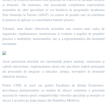
și domestic. De asemenea, este preconizată completarea experiențelor
acumulate de către specialiștii ce vor beneficia de programele Academiei
Noii Generații în Turism (ANGT) cu resurse de predare care să contribuie
la punerea în aplicare și consolidarea bunelor practici.
Totodată, unul dintre obiectivele acordului este crearea unui cadru de
organizare, implementare, monitorizare și evaluare a stagiilor de pregătire
practică a studenților, masteranzilor, dar și a reprezentanților din domeniul
turismului.
Acest parteneriat deschide noi oportunități pentru studenți, masteranzi și
cadrele universitare, implementarea căruia este una dintre etapele principale
ale procesului de integrare a educației, științei, inovațiilor în domeniul
industriei turistice.
Pentru USM, în acest caz pentru Facultatea de Științe Economice,
dezvoltarea parteneriatelor cu mediul de afaceri constituie o prioritate
necesară în vederea sporii competitivității viitorilor specialiști și inserției cu
succes a acestora pe piața muncii din Republica Moldova.