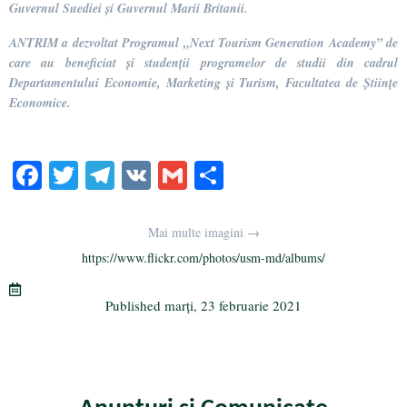
Guvernul Suediei și Guvernul Marii Britanii.
ANTRIM a dezvoltat Programul „Next Tourism Generation Academy” de
care au beneficiat și studenții programelor de studii din cadrul
Departamentului Economie, Marketing și Turism, Facultatea de Științe
Economice.
Fa
T
Te
V
G
Pa
ce
wi
le
K
m
rt
bo
tte
gr
ail
aj
Mai multe imagini →
ok
r
a
ea
https://www.flickr.com/photos/usm-md/albums/
m
ză
Published
marți, 23 februarie 2021