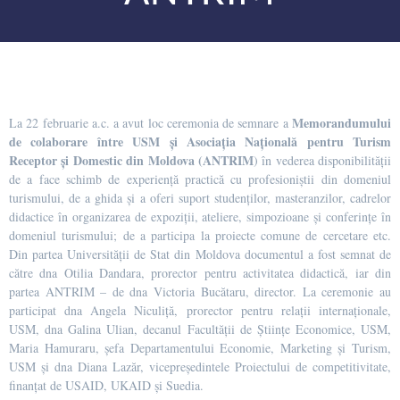
Memorandumului
La 22 februarie a.c. a avut loc ceremonia de semnare a
de colaborare între USM și Asociația Națională pentru Turism
Receptor și Domestic din Moldova (ANTRIM
) în vederea disponibilității
de a face schimb de experiență practică cu profesioniștii din domeniul
turismului, de a ghida și a oferi suport studenților, masteranzilor, cadrelor
didactice în organizarea de expoziții, ateliere, simpozioane și conferințe în
domeniul turismului; de a participa la proiecte comune de cercetare etc.
Din partea Universității de Stat din Moldova documentul a fost semnat de
către dna Otilia Dandara, prorector pentru activitatea didactică, iar din
partea ANTRIM – de dna Victoria Bucătaru, director. La ceremonie au
participat dna Angela Niculiță, prorector pentru relații internaționale,
USM, dna Galina Ulian, decanul Facultății de Științe Economice, USM,
Maria Hamuraru, șefa Departamentului Economie, Marketing și Turism,
USM și dna Diana Lazăr, vicepreședintele Proiectului de competitivitate,
finanțat de USAID, UKAID și Suedia.