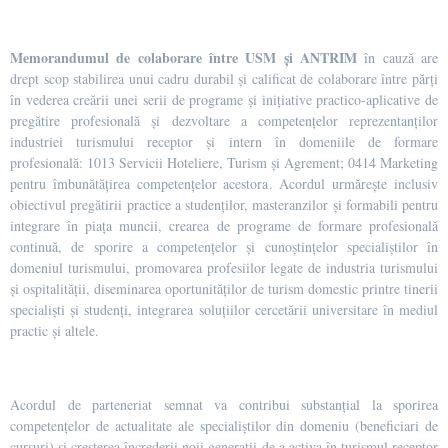
Memorandumul de colaborare între USM și ANTRIM
în cauză are
drept scop stabilirea unui cadru durabil și calificat de colaborare între părți
în vederea creării unei serii de programe și inițiative practico-aplicative de
pregătire profesională și dezvoltare a competențelor reprezentanților
industriei turismului receptor și intern în domeniile de formare
profesională: 1013 Servicii Hoteliere, Turism și Agrement; 0414 Marketing
pentru îmbunătățirea competențelor acestora. Acordul urmărește inclusiv
obiectivul pregătirii practice a studenților, masteranzilor și formabili pentru
integrare în piața muncii, crearea de programe de formare profesională
continuă, de sporire a competențelor și cunoștințelor specialiștilor în
domeniul turismului, promovarea profesiilor legate de industria turismului
și ospitalității, diseminarea oportunităților de turism domestic printre tinerii
specialiști și studenți, integrarea soluțiilor cercetării universitare în mediul
practic și altele.
Acordul de parteneriat semnat va contribui substanțial la sporirea
competențelor de actualitate ale specialiștilor din domeniu (beneficiari de
cursuri) și creșterea încrederii noii generații de a activa în turismul receptor