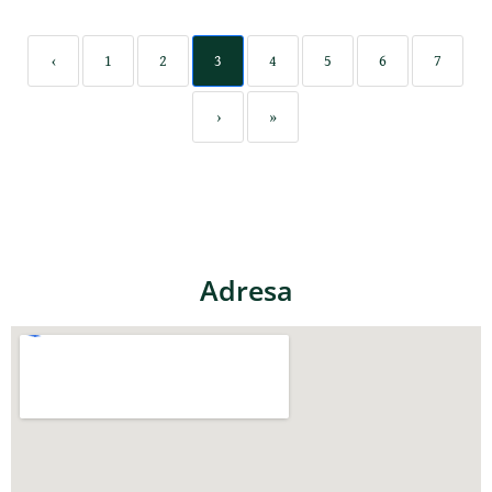
‹
1
2
3
4
5
6
7
›
»
Adresa