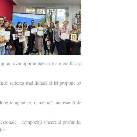
enții au avut oportunitatea de a identifica și
ende scrierea tradițională și își propune să
taforei terapeutice, o metodă interesantă de
 personale – compoziții sincere și profunde,
ție.