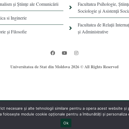
rnalism şi Ştiinţe ale Comunicării
Facultatea Psihologie, Ştiinţ
Sociologie și Asistență Soci
ica si Inginerie
Facultatea de Relaţii Internaţ
orie şi Filosofie
şi Administrative
Universitatea de Stat din Moldova 2026 © All Rights Reserved
t necesare și alte tehnologii similare pentru a opera acest website și pe
®
 folosește module cookie opționale pentru a îmbunătăți și personaliza ex
Oficiul Programare Web al USM
Ok