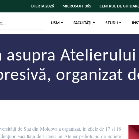
OFERTA 2026
MICROSOFT 365
CENTRUL DE GHIDARE
USM
FACULTĂȚI
STUDII
INS
 asupra Atelierului
presivă, organizat
ersității de Stat din Moldova a organizat, în zilele de 17 și 18
udenților Facultății de Litere: un Atelier psihologic de Scriere