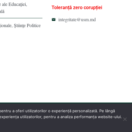
e ale Educaţiei,
Toleranță zero corupției
ală
integritate@usm.md
ionale, Ştiinţe Politice
ntru a oferi utilizatorilor o experiență personalizată. Pe lângă
periența utilizatorilor, pentru a analiza performanța website-ului.