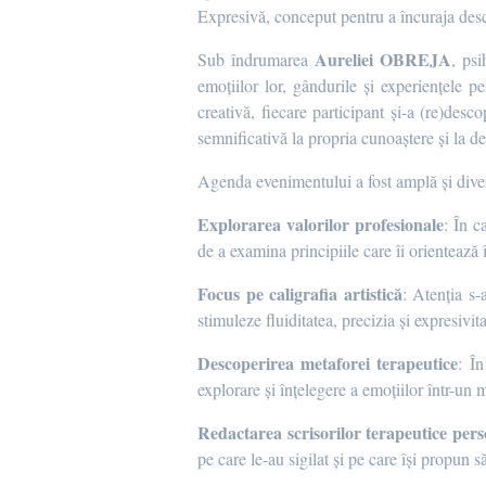
Expresivă, conceput pentru a încuraja desc
Aureliei OBREJA
Sub îndrumarea
, psi
emoțiilor lor, gândurile și experiențele p
creativă, fiecare participant și-a (re)desc
semnificativă la propria cunoaștere și la d
Agenda evenimentului a fost amplă și diver
Explorarea valorilor profesionale
: În c
de a examina principiile care îi orientează î
Focus pe caligrafia artistică
: Atenția s-
stimuleze fluiditatea, precizia și expresivita
Descoperirea metaforei terapeutice
: În
explorare și înțelegere a emoțiilor într-un
Redactarea scrisorilor terapeutice pers
pe care le-au sigilat și pe care își propun 