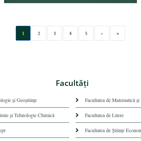
1
2
3
4
5
›
»
Facultăţi
ologie și Geoștiințe
Facultatea de Matematică şi
himie şi Tehnologie Chimică
Facultatea de Litere
ept
Facultatea de Științe Econo