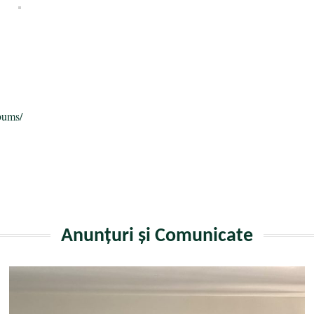
a
bums/
Anunțuri și Comunicate