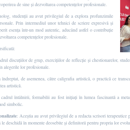
operirea de sine și dezvoltarea competențelor profesionale.
holog, studenții au avut privilegiul de a explora profunzimile
ersonale. Prin intermediul unor tehnici de scriere expresivă și
operit esența într-un mod autentic, aducând astfel o contribuție
ezvoltarea competențelor profesionale.
sificată:
adrul discuțiilor de grup, exercițiilor de reflecție și chestionarelor, stud
n alegerile lor profesionale.
a îndreptat, de asemenea, către caligrafia artistică, o practică ce transc
tea artistică.
 cadrul întâlnirii, formabilii au fost inițiați în lumea fascinantă a me
 mod simbolic.
onalizate
: Aceștia au avut privilegiul de a redacta scrisori terapeutice
să le deschidă în momente deosebite și definitorii pentru propria lor evolu