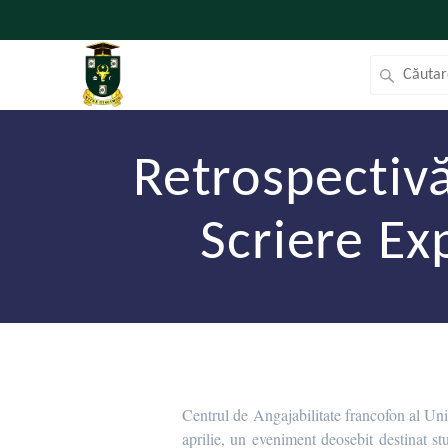
Retrospectivă
Scriere Ex
Centrul de Angajabilitate francofon al Univ
aprilie, un eveniment deosebit destinat st