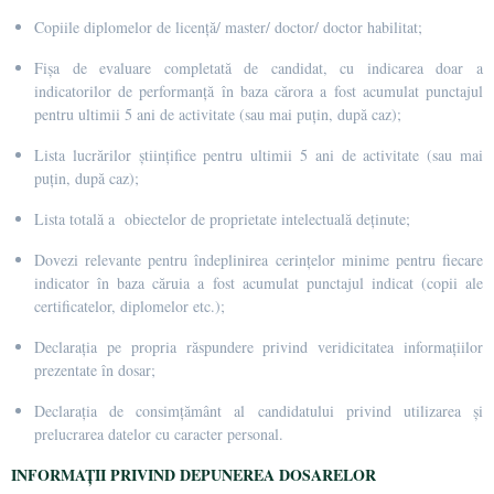
Copiile diplomelor de licenţă/ master/ doctor/ doctor habilitat
;
Fişa de evaluare
completată de candidat, cu indicarea doar a
indicatorilor de performanţă în baza cărora a fost acumulat punctajul
pentru ultimii 5 ani de activitate
(sau mai puțin, după caz)
;
Lista lucrărilor ştiinţifice pentru ultimii 5 ani de activitate
(sau mai
puțin, după caz)
;
Lista totală a obiectelor de proprietate intelectuală deținute;
Dovezi relevante pentru îndeplinirea cerinţelor minime pentru fiecare
indicator în baza căruia a fost acumulat punctajul indicat (copii ale
certificatelor, diplomelor etc.);
Declaraţia pe propria răspundere privind veridicitatea informaţiilor
prezentate în dosar;
Declaraţia de consimţământ al candidatului privind utilizarea şi
prelucrarea datelor cu caracter personal.
INFORMAȚII PRIVIND DEPUNEREA DOSARELOR