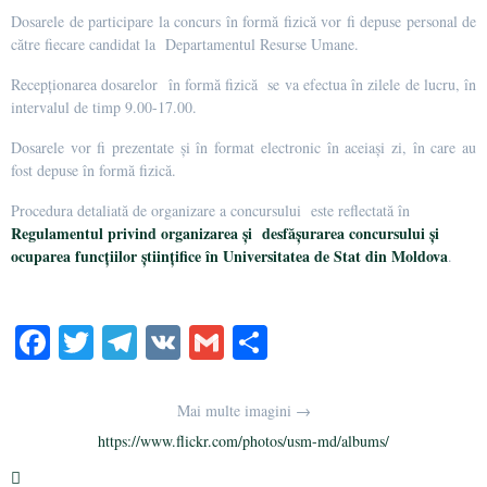
Dosarele de participare la concurs în formă fizică vor fi depuse personal de
către fiecare candidat la Departamentul Resurse Umane.
Recepționarea dosarelor în formă fizică se va efectua în zilele de lucru, în
intervalul de timp 9.00-17.00.
Dosarele vor fi prezentate și în format electronic în aceiași zi, în care au
fost depuse în formă fizică.
Procedura detaliată de organizare a concursului este reflectată în
Regulamentul privind organizarea și desfășurarea concursului și
ocuparea funcțiilor științifice în Universitatea de Stat din Moldova
.
Fa
T
Te
V
G
Pa
ce
wi
le
K
m
rt
bo
tte
gr
ail
aj
Mai multe imagini →
ok
r
a
ea
https://www.flickr.com/photos/usm-md/albums/
m
ză