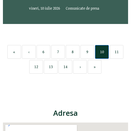
vineri, 10 iulie 2026
Comunicate de presa
«
‹
6
7
8
9
10
11
12
13
14
›
»
Adresa