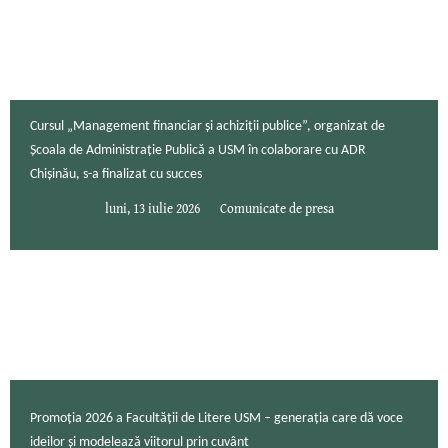
Cursul „Management financiar și achiziții publice”, organizat de
Școala de Administrație Publică a USM în colaborare cu ADR
Chișinău, s-a finalizat cu succes
luni, 13 iulie 2026
Comunicate de presa
Promoția 2026 a Facultății de Litere USM – generația care dă voce
ideilor și modelează viitorul prin cuvânt