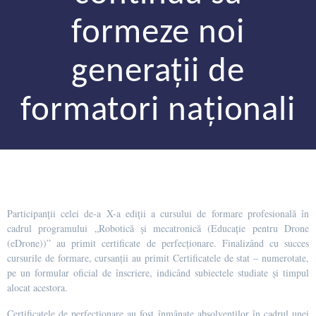
formeze noi
generații de
formatori naționali
Participanții celei de-a X-a ediții a cursului de formare profesională în
cadrul programului „Robotică și mecatronică (Educație pentru Drone
(eDrone))” au primit certificate de perfecționare. Finalizând cu succes
cursurile de formare, cursanții au primit Certificatele de stat – numerotate,
pe un formular oficial de înscriere, indicând subiectele studiate și timpul
alocat acestora.
Certificatele de perfecționare au fost înmânate absolvenților în cadrul unei