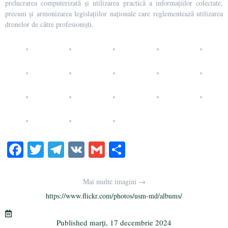
prelucrarea computerizată și utilizarea practică a informațiilor colectate,
precum și armonizarea legislațiilor naționale care reglementează utilizarea
dronelor de către profesioniști.
Fa
T
Te
V
G
Pa
ce
wi
le
K
m
rt
bo
tte
gr
ail
aj
Mai multe imagini →
ok
r
a
ea
https://www.flickr.com/photos/usm-md/albums/
m
ză
Published
marți, 17 decembrie 2024