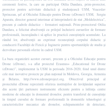
ceremonii festive, la care au participat Otilia Dandara, prim-prorector,
prorector pentru activitate didactică și studențească USM, Veaceslav
Sprincean, șef al Oficiului Educație pentru Drone (eDrone)) USM, Sergiu
Aparatu, director general interimar al întreprinderii de stat „Moldelectrica”,
precum și cadrele didactice – formatori naționali. Prim-prorectorul Otilia
Dandara, a felicitat absolvenții cu prilejul încheierii cursurilor de formare
profesională, încurajându-i să aplice în practică cunoștințele acumulate. La
rândul lor, absolvenții au exprimat recunoștință corpului didactic și
conducerii Facultății de Fizică și Inginerie pentru oportunitățile de studiu și
dezvoltare personală oferite în cadrul USM.
La baza organizării acestor cursuri, precum și a Oficiului Educație pentru
Drone (eDrone), s-a aflat proiectul Erasmus+ „Educational for Drone
(eDrone)”, implementat la USM în perioada 2016-2020, fiind unul dintre
cele mai inovative proiecte pe plan național în Moldova, Georgia, Armenia
și Belarus, http://www.edroneproject.org. Obiectivul principal al
proiectului eDrone reprezintă oferirea instituțiilor de învățământ superior
din aceste țări partenere instrumente eficiente pentru a înființa centre
moderne de educație în domeniul dronelor, pentru transferul de cunoștințe
în timpul cursului de formare profesională în domeniile tehnologiei și
caracteristicilor mecanice ale dronelor, echipamentelor de detectare,