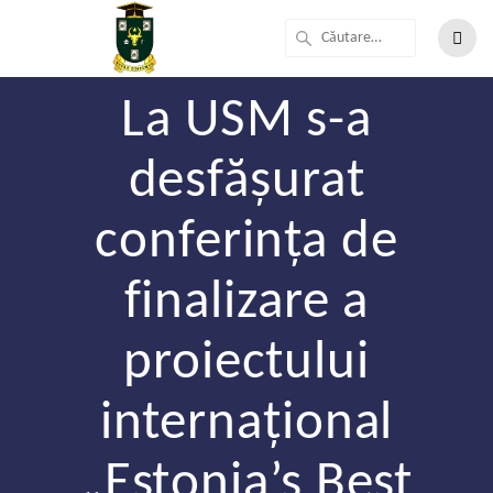
La USM s-a
desfășurat
conferința de
finalizare a
proiectului
internațional
„Estonia’s Best