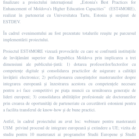
finalizare a proiectului internațional „Estonia’s Best Practices for
Enhancement of Moldova’s Higher Education Capacities” (EST4MORE),
realizat în parteneriat cu Universitatea Tartu, Estonia și susținut de
ESTDEV.
În cadrul evenimentului au fost prezentate totalurile reușite pe parcursul
implementării proiectului.
Proiectul EST4MORE vizează provocările cu care se confruntă instituțiile
de învățământ superior din Republica Moldova prin implicarea a trei
dimensiuni ale publicului-țintă: 1) dotarea profesorilor/lectorilor cu
competențe digitale și consolidarea practicilor de asigurare a calității
învățării electronice; 2) perfecționarea cunoștințelor masteranzilor despre
integrarea europeană și înzestrarea acestora cu competențele necesare
pentru a-i face competitivi pe piața muncii ca următoarea generație de
lideri europeni; 3) consolidarea abilităților profesionale ale doctoranzilor
prin crearea de oportunități de parteneriate cu cercetătorii estonieni pentru
a facilita transferul de know-how și de bune practici.
Astfel, în cadrul proiectului au avut loc: webinare pentru masteranzii
USM privind procesul de integrare europeană și extindere a UE; vizita de
studiu pentru 10 masteranzi ai programelor Studii Europene și Studii