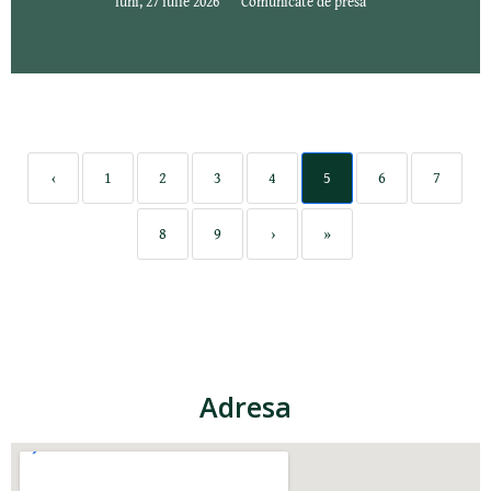
luni, 27 iulie 2026
Comunicate de presa
‹
1
2
3
4
5
6
7
8
9
›
»
Adresa