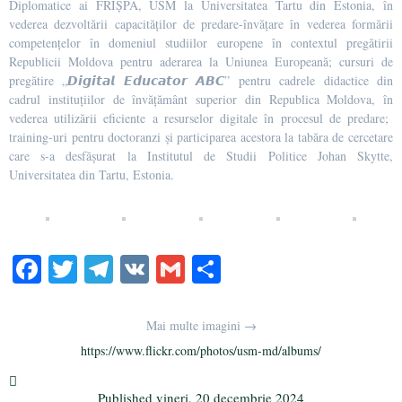
Diplomatice ai FRIȘPA, USM la Universitatea Tartu din Estonia, în
vederea dezvoltării capacităţilor de predare-învăţare în vederea formării
competenţelor în domeniul studiilor europene în contextul pregătirii
Republicii Moldova pentru aderarea la Uniunea Europeană; cursuri de
pregătire „𝘿𝙞𝙜𝙞𝙩𝙖𝙡 𝙀𝙙𝙪𝙘𝙖𝙩𝙤𝙧 𝘼𝘽𝘾” pentru cadrele didactice din
cadrul instituțiilor de învățământ superior din Republica Moldova, în
vederea utilizării eficiente a resurselor digitale în procesul de predare;
training-uri pentru doctoranzi și participarea acestora la tabăra de cercetare
care s-a desfășurat la Institutul de Studii Politice Johan Skytte,
Universitatea din Tartu, Estonia.
Fa
T
Te
V
G
Pa
ce
wi
le
K
m
rt
bo
tte
gr
ail
aj
Mai multe imagini →
ok
r
a
ea
https://www.flickr.com/photos/usm-md/albums/
m
ză
Published
vineri, 20 decembrie 2024