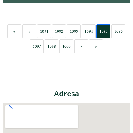
«
‹
1091
1092
1093
1094
1095
1096
1097
1098
1099
›
»
Adresa