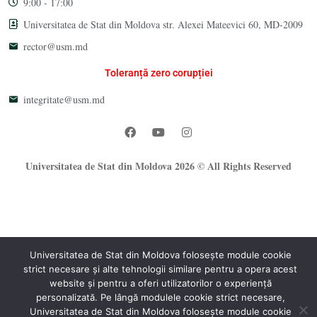
9:00 - 17:00
Universitatea de Stat din Moldova str. Alexei Mateevici 60, MD-2009
rector@usm.md
Toleranță zero corupției
integritate@usm.md
Universitatea de Stat din Moldova 2026 © All Rights Reserved
Universitatea de Stat din Moldova folosește module cookie
strict necesare și alte tehnologii similare pentru a opera acest
website și pentru a oferi utilizatorilor o experiență
®
personalizată. Pe lângă modulele cookie strict necesare,
Oficiul Programare Web al USM
Universitatea de Stat din Moldova folosește module cookie