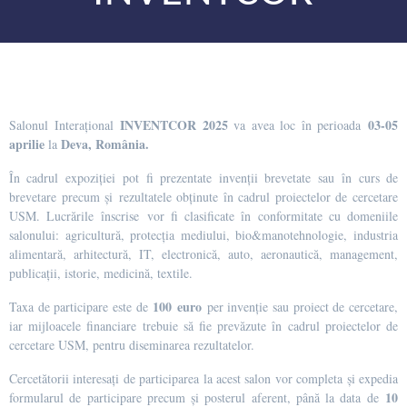
INVENTCOR 2025
03-05
Salonul Interațional
va avea loc în perioada
aprilie
Deva, Rom
ânia.
la
În cadrul expoziției pot fi prezentate invenții brevetate sau în curs de
brevetare precum și rezultatele obținute în cadrul proiectelor de cercetare
USM. Lucrările înscrise vor fi clasificate în conformitate cu domeniile
salonului: agricultură, protecția mediului, bio&manotehnologie, industria
alimentară, arhitectură, IT, electronică, auto, aeronautică, management,
publicații, istorie, medicină, textile.
100 euro
Taxa de participare este de
per invenție sau proiect de cercetare,
iar mijloacele financiare trebuie să fie prevăzute în cadrul proiectelor de
cercetare USM, pentru diseminarea rezultatelor.
Cercetătorii interesați de participarea la acest salon vor completa și expedia
10
formularul de participare precum și posterul aferent, până la data de