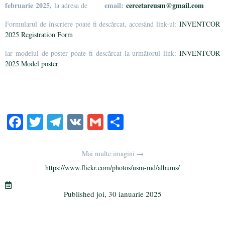
februarie 2025,
email:
cercetareusm@gmail.com
la adresa de
Formularul de înscriere poate fi descărcat, accesând link-ul:
INVENTCOR
2025 Registration Form
iar modelul de poster poate fi descărcat la următorul link:
INVENTCOR
2025 Model poster
Fa
T
Te
V
G
Pa
ce
wi
le
K
m
rt
bo
tte
gr
ail
aj
Mai multe imagini →
ok
r
a
ea
https://www.flickr.com/photos/usm-md/albums/
m
ză
Published
joi, 30 ianuarie 2025