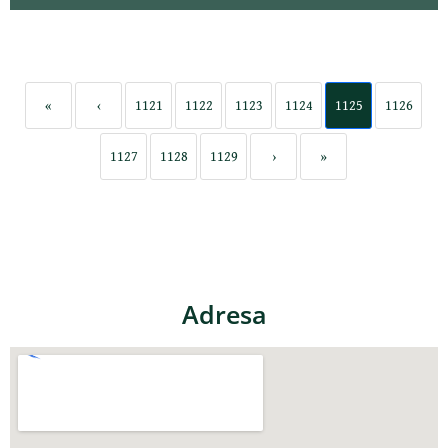
«
‹
1121
1122
1123
1124
1125
1126
1127
1128
1129
›
»
Adresa