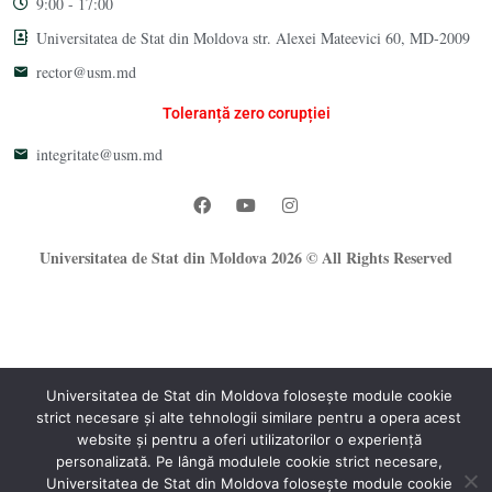
9:00 - 17:00
Universitatea de Stat din Moldova str. Alexei Mateevici 60, MD-2009
rector@usm.md
Toleranță zero corupției
integritate@usm.md
Universitatea de Stat din Moldova 2026 © All Rights Reserved
Universitatea de Stat din Moldova folosește module cookie
strict necesare și alte tehnologii similare pentru a opera acest
website și pentru a oferi utilizatorilor o experiență
®
personalizată. Pe lângă modulele cookie strict necesare,
Oficiul Programare Web al USM
Universitatea de Stat din Moldova folosește module cookie