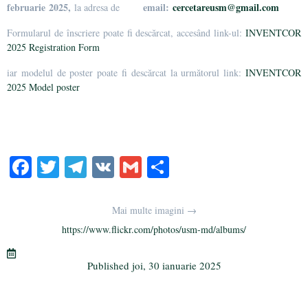
februarie 2025,
email:
cercetareusm@gmail.com
la adresa de
Formularul de înscriere poate fi descărcat, accesând link-ul:
INVENTCOR
2025 Registration Form
iar modelul de poster poate fi descărcat la următorul link:
INVENTCOR
2025 Model poster
Fa
T
Te
V
G
Pa
ce
wi
le
K
m
rt
bo
tte
gr
ail
aj
Mai multe imagini →
ok
r
a
ea
https://www.flickr.com/photos/usm-md/albums/
m
ză
Published
joi, 30 ianuarie 2025