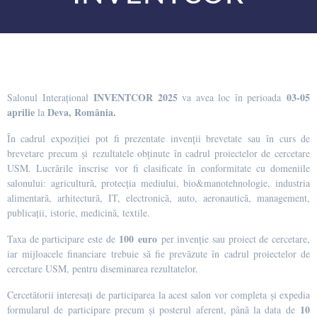
INVENTCOR 2025
03-05
Salonul Interațional
va avea loc în perioada
aprilie
Deva, Rom
ânia.
la
În cadrul expoziției pot fi prezentate invenții brevetate sau în curs de
brevetare precum și rezultatele obținute în cadrul proiectelor de cercetare
USM. Lucrările înscrise vor fi clasificate în conformitate cu domeniile
salonului: agricultură, protecția mediului, bio&manotehnologie, industria
alimentară, arhitectură, IT, electronică, auto, aeronautică, management,
publicații, istorie, medicină, textile.
100 euro
Taxa de participare este de
per invenție sau proiect de cercetare,
iar mijloacele financiare trebuie să fie prevăzute în cadrul proiectelor de
cercetare USM, pentru diseminarea rezultatelor.
Cercetătorii interesați de participarea la acest salon vor completa și expedia
10
formularul de participare precum și posterul aferent, până la data de