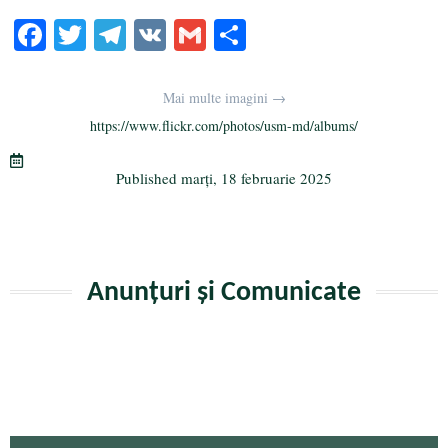
Fa
T
Te
V
G
Pa
ce
wi
le
K
m
rt
bo
tte
gr
ail
aj
Mai multe imagini →
ok
r
a
ea
https://www.flickr.com/photos/usm-md/albums/
m
ză
Published
marți, 18 februarie 2025
Anunțuri și Comunicate