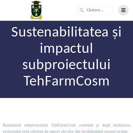
Sustenabilitatea și
impactul
subproiectului
TehFarmCosm
Rezultatele subproiectului TehFarmCosm continuă și după încheierea
proiectului prin oferirea de suport elevilor din învățământul preuniversitar.