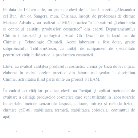
Pe data de 13 februarie, un grup de elevi de la liceul teoretic „Alexandru
cel Bun” din or. Sângera, mun. Chișinău, însoțiți de profesoara de chimie
Mariana Advahov, au realizat activități practice în laboratorul „Tehnologia
și controlul calității produselor cosmetice” din cadrul Departamentului
Chimie industrială și ecologică „Acad. Gh. Duca”, de la facultatea de
Chimie și Tehnologie Chimică. Acest laborator a fost dotat, grație
subproiectului TehFarmCosm, cu unități de echipament de specialitate
pentru activitățile didactice la producerea cosmetică.
Elevii au evaluat calitatea produsului cosmetic, cremă pe bază de levănțică,
elaborat în cadrul orelor practice din laboratorul școlar la disciplina
Chimie, activitatea fiind parte dintr-un proiect STEAM.
În cadrul activităților practice elevii au învățat și aplicat metodele de
evaluare a calității produselor cosmetice care sunt utilizate în laboratoarele
industriale, metode senzoriale (aspect, culoare, miros) și metode fizico-
chimice (pH-ul, stabilitatea termică, stabilitatea coloidală, conținutul de
apă).