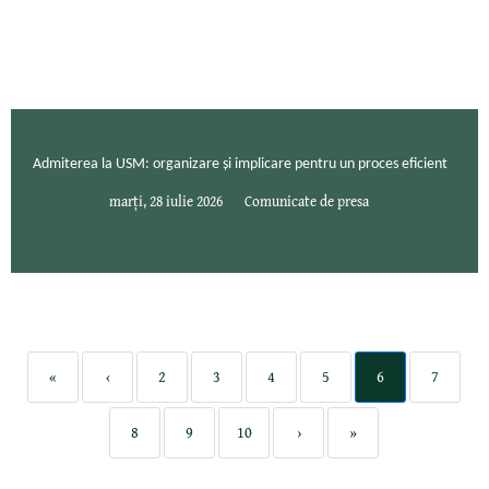
Admiterea la USM: organizare și implicare pentru un proces eficient
marți, 28 iulie 2026
Comunicate de presa
«
‹
2
3
4
5
6
7
8
9
10
›
»