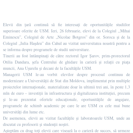
Elevii din țară continuă să fie interesați de oportunitățile studiilor
superioare oferite de USM. Ieri, 26 februarie, elevi de la Colegiul ,,Mihai
Eminescu”, Colegiul de Arte „Nicolae Botgros” din or. Soroca și de la
Colegiul „Iulia Haşdeu” din Cahul au vizitat universitatea noastră pentru a
se informa despre programele de studii universitare.
Tinerii au fost întâmpinați de către rectorul Igor Șarov, prim-prorectorul
Otilia Dandara, șefa Centrului de ghidare în carieră și relații cu piața
muncii, Ana Ușurelu și decani de la facultățile USM.
Managerii USM le-au vorbit elevilor despre procesul continuu de
modernizare a Universității de Stat din Moldova, implimentat prin multiple
proiectelor internaționale, materializate doar în ultimii trei ani, în peste 1,3
mln de euro – investiții în infrastructura și digitalizarea instituției, precum
și le-au prezentat ofertele educaționale, oportunitățile de angajare,
programele de schimb academic pe care le are USM cu cele mai bune
universități din lume etc.
De asemenea, elevii au vizitat facultățile și laboratoarele USM, unde au
discutat cu profesorii și studenții noștri.
Așteptăm cu drag toți elevii care visează la o carieră de succes, să urmeze