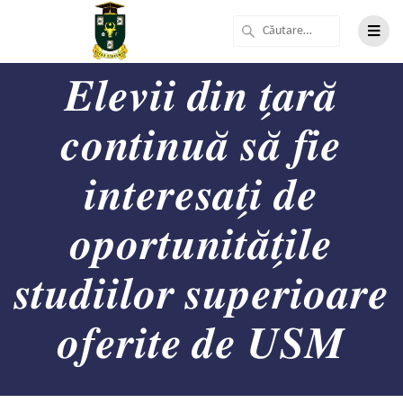
𝑬𝒍𝒆𝒗𝒊𝒊 𝒅𝒊𝒏 𝒕̗𝒂𝒓𝒂̆
𝒄𝒐𝒏𝒕𝒊𝒏𝒖𝒂̆ 𝒔𝒂̆ 𝒇𝒊𝒆
𝒊𝒏𝒕𝒆𝒓𝒆𝒔𝒂𝒕̗𝒊 𝒅𝒆
𝒐𝒑𝒐𝒓𝒕𝒖𝒏𝒊𝒕𝒂̆𝒕̗𝒊𝒍𝒆
𝒔𝒕𝒖𝒅𝒊𝒊𝒍𝒐𝒓 𝒔𝒖𝒑𝒆𝒓𝒊𝒐𝒂𝒓𝒆
𝒐𝒇𝒆𝒓𝒊𝒕𝒆 𝒅𝒆 𝑼𝑺𝑴