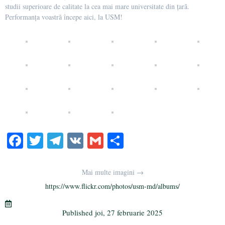
studii superioare de calitate la cea mai mare universitate din țară.
Performanța voastră începe aici, la USM!
Fa
T
Te
V
G
Pa
ce
wi
le
K
m
rt
bo
tte
gr
ail
aj
Mai multe imagini →
ok
r
a
ea
https://www.flickr.com/photos/usm-md/albums/
m
ză
Published
joi, 27 februarie 2025