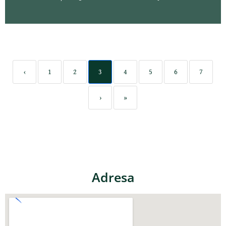
‹
1
2
3
4
5
6
7
›
»
Adresa