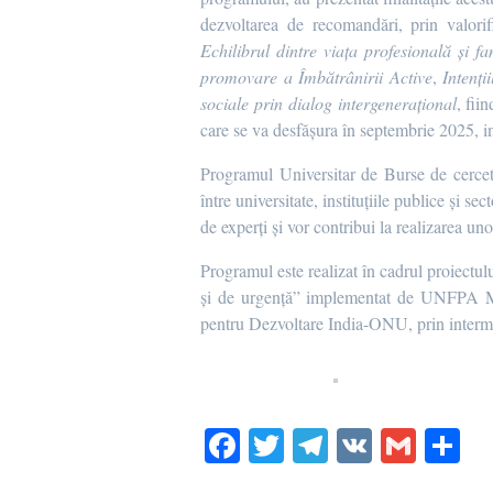
dezvoltarea de recomandări, prin valorif
Echilibrul dintre viața profesională și f
promovare a Îmbătrânirii Active
,
Intenți
sociale prin dialog intergenerațional
, fii
care se va desfășura în septembrie 2025, in
Programul Universitar de Burse de cerceta
între universitate, instituțiile publice și s
de experți și vor contribui la realizarea un
Programul este realizat în cadrul proiectului
și de urgență” implementat de UNFPA Mold
pentru Dezvoltare India-ONU, prin interm
Fa
T
Te
V
G
P
ce
wi
le
K
m
rt