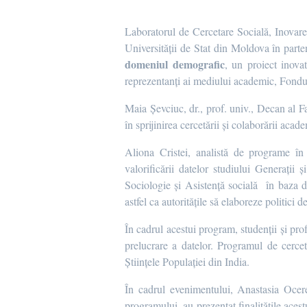
Laboratorul de Cercetare Socială, Inovare 
Universității de Stat din Moldova în par
domeniul demografic
, un proiect inovat
reprezentanți ai mediului academic, Fondu
Maia Șevciuc, dr., prof. univ., Decan al Fa
în sprijinirea cercetării și colaborării aca
Aliona Cristei, analistă de programe 
valorificării datelor studiului Generați
Sociologie și Asistență socială în baza 
astfel ca autoritățile să elaboreze politici 
În cadrul acestui program, studenții și pro
prelucrare a datelor. Programul de cercet
Științele Populației din India.
În cadrul evenimentului, Anastasia Ocere
programului, au prezentat finalitățile ace