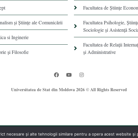
ept
Facultatea de Științe Econo
rnalism şi Ştiinţe ale Comunicării
Facultatea Psihologie, Ştiinţ
Sociologie și Asistență Soci
ica si Inginerie
Facultatea de Relaţii Internaţ
orie şi Filosofie
şi Administrative
Universitatea de Stat din Moldova 2026 © All Rights Reserved
t necesare și alte tehnologii similare pentru a opera acest website și pe