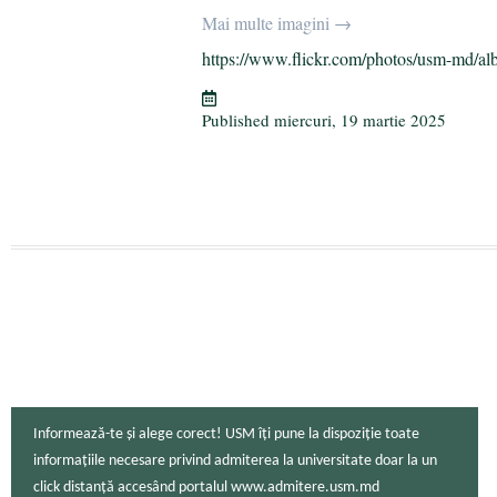
bo
tte
gr
ail
aj
Mai multe imagini →
ok
r
a
ea
https://www.flickr.com/photos/usm-md/al
m
ză
Published
miercuri, 19 martie 2025
Informează-te și alege corect! USM îți pune la dispoziție toate
informațiile necesare privind admiterea la universitate doar la un
click distanță accesând portalul www.admitere.usm.md