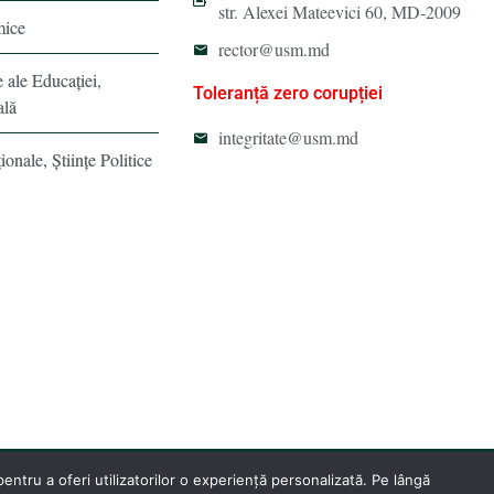
str. Alexei Mateevici 60, MD-2009
mice
rector@usm.md
e ale Educaţiei,
Toleranță zero corupției
ală
integritate@usm.md
ionale, Ştiinţe Politice
ntru a oferi utilizatorilor o experiență personalizată. Pe lângă