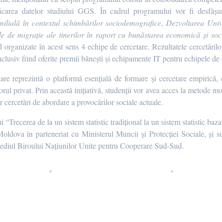
icarea datelor studiului GGS. În cadrul programului vor fi desfășur
amilială în contextul schimbărilor sociodemografice
,
Dezvoltarea Unive
ile de migrație ale tinerilor în raport cu bunăstarea economică și so
nd organizate în acest sens 4 echipe de cercetare. Rezultatele cercetăril
clusiv fiind oferite premii bănești și echipamente IT pentru echipele de c
re reprezintă o platformă esențială de formare și cercetare empirică, c
ectorul privat. Prin această inițiativă, studenții vor avea acces la metode m
or cercetări de abordare a provocărilor sociale actuale.
 “Trecerea de la un sistem statistic tradițional la un sistem statistic baza
ova în parteneriat cu Ministerul Muncii și Protecției Sociale, și sus
ediul Biroului Națiunilor Unite pentru Cooperare Sud-Sud.
a