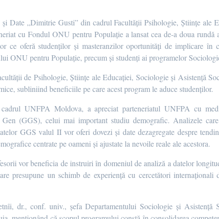
și Date „Dimitrie Gusti” din cadrul Facultății Psihologie, Științe ale E
teneriat cu Fondul ONU pentru Populație a lansat cea de-a doua rundă
or ce oferă studenților și masteranzilor oportunități de implicare în c
lui ONU pentru Populație, precum și studenți ai programelor Sociologie 
cultății de Psihologie, Științe ale Educației, Sociologie și Asistență Soc
demice, subliniind beneficiile pe care acest program le aduce studenților.
în cadrul UNFPA Moldova, a apreciat parteneriatul UNFPA cu mediu
i și Gen (GGS), celui mai important studiu demografic. Analizele care 
datelor GGS valul II vor oferi dovezi și date dezagregate despre tend
demografice centrate pe oameni și ajustate la nevoile reale ale acestora.
fesorii vor beneficia de instruiri în domeniul de analiză a datelor longit
are presupune un schimb de experiență cu cercetători internaționali di
tnîi, dr., conf. univ., șefa Departamentului Sociologie și Asistență 
stuia, menționând că scopul programului constă în consolidarea competenț