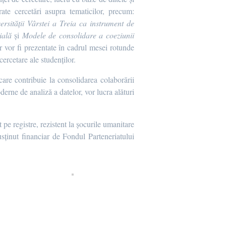
ate cercetări asupra tematicilor, precum:
rsității Vârstei a Treia ca instrument de
cială
și
Modele de consolidare a coeziunii
or vor fi prezentate în cadrul mesei rotunde
ercetare ale studenților.
are contribuie la consolidarea colaborării
oderne de analiză a datelor, vor lucra alături
t pe registre, rezistent la șocurile umanitare
ținut financiar de Fondul Parteneriatului