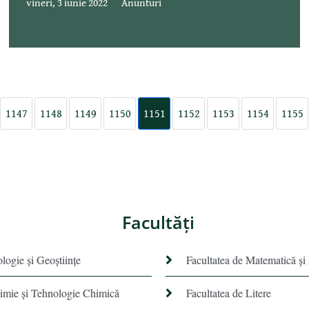
vineri, 3 iunie 2022
Anunturi
1147
1148
1149
1150
1151
1152
1153
1154
1155
Facultăţi
ologie și Geoștiințe
Facultatea de Matematică şi
himie şi Tehnologie Chimică
Facultatea de Litere