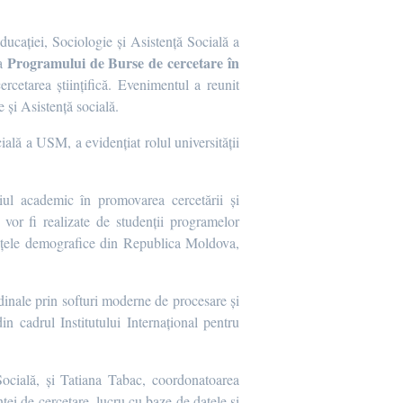
ducației, Sociologie și Asistență Socială a
Programului de Burse de cercetare în
 a
ercetarea științifică. Evenimentul a reunit
și Asistență socială.
ială a USM, a evidențiat rolul universității
l academic în promovarea cercetării și
vor fi realizate de studenții programelor
ințele demografice din Republica Moldova,
udinale prin softuri moderne de procesare și
n cadrul Institutului Internațional pentru
Socială, și Tatiana Tabac, coordonatoarea
ei de cercetare, lucru cu baze de datele și