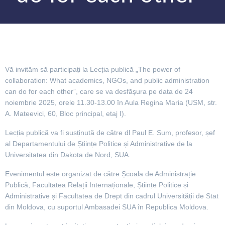
Vă invităm să participați la Lecția publică „The power of
collaboration: What academics, NGOs, and public administration
can do for each other”, care se va desfășura pe data de 24
noiembrie 2025, orele 11.30-13.00 în Aula Regina Maria (USM, str.
A. Mateevici, 60, Bloc principal, etaj I).
Lecția publică va fi susținută de către dl Paul E. Sum, profesor, șef
al Departamentului de Științe Politice și Administrative de la
Universitatea din Dakota de Nord, SUA.
Evenimentul este organizat de către Școala de Administrație
Publică, Facultatea Relații Internaționale, Științe Politice și
Administrative și Facultatea de Drept din cadrul Universității de Stat
din Moldova, cu suportul Ambasadei SUA în Republica Moldova.