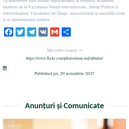
La eveniment sunt invitați reprezentanți ai mediului academic,
studenți de la Facultatea Relații Internaționale, Științe Politice și
Administrative, Facultatea de Drept, reprezentanți ai societății civile
și ai administrației publice.
Fa
T
Te
V
G
Pa
ce
wi
le
K
m
rt
bo
tte
gr
ail
aj
Mai multe imagini →
ok
r
a
ea
https://www.flickr.com/photos/usm-md/albums/
m
ză
Published
joi, 20 noiembrie 2025
Anunțuri și Comunicate