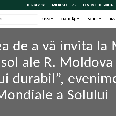
OFERTA 2026
MICROSOFT 365
CENTRUL DE GHIDARE
USM
FACULTĂȚI
STUDII
INS
a de a vă invita la
sol ale R. Moldova
 durabil”, evenimen
Mondiale a Solulu