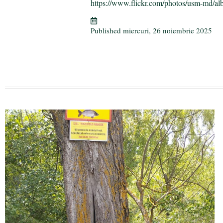
ok
r
a
ea
https://www.flickr.com/photos/usm-md/al
m
ză
Published
miercuri, 26 noiembrie 2025