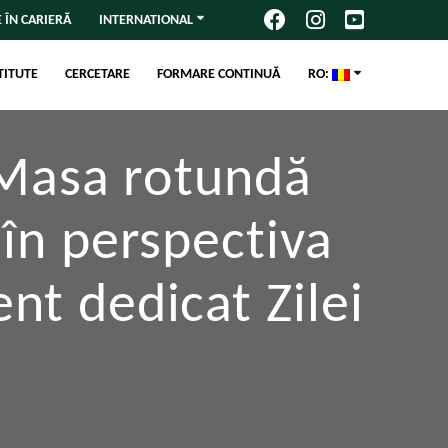
 ÎN CARIERĂ
INTERNATIONAL
TITUTE
CERCETARE
FORMARE CONTINUĂ
RO:
 Masa rotundă
 în perspectiva
t dedicat Zilei
i