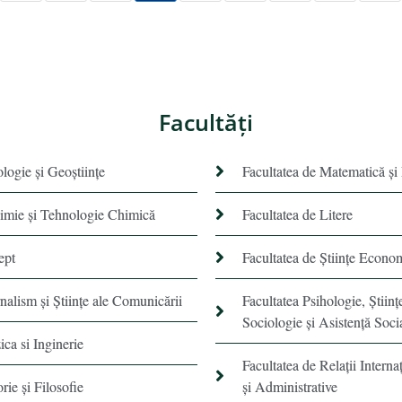
Facultăţi
ologie și Geoștiințe
Facultatea de Matematică şi
himie şi Tehnologie Chimică
Facultatea de Litere
ept
Facultatea de Științe Econo
rnalism şi Ştiinţe ale Comunicării
Facultatea Psihologie, Ştiinţ
Sociologie și Asistență Soci
ica si Inginerie
Facultatea de Relaţii Internaţ
orie şi Filosofie
şi Administrative