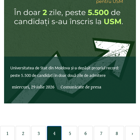
Universitatea de Stat din Moldova și-a depășit propriul record:
peste 5.500 de candidați în doar două zile de admitere
miercuri, 29 iulie 2026
Comunicate de presa
1
2
3
4
5
6
7
8
›