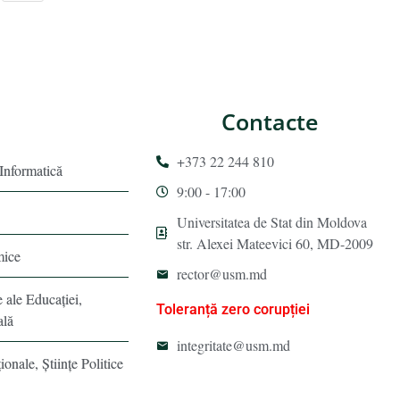
Contacte
+373 22 244 810
 Informatică
9:00 - 17:00
Universitatea de Stat din Moldova
str. Alexei Mateevici 60, MD-2009
mice
rector@usm.md
e ale Educaţiei,
Toleranță zero corupției
ală
integritate@usm.md
ionale, Ştiinţe Politice