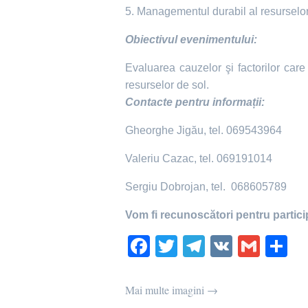
5. Managementul durabil al resurselor 
Obiectivul evenimentului:
Evaluarea cauzelor şi factorilor care 
resurselor de sol.
Contacte pentru informații:
Gheorghe Jigău, tel. 069543964
Valeriu Cazac, tel. 069191014
Sergiu Dobrojan, tel.
068605789
Vom fi recunoscători pentru particip
Fa
T
Te
V
G
P
ce
wi
le
K
m
rt
bo
tte
gr
ail
aj
Mai multe imagini →