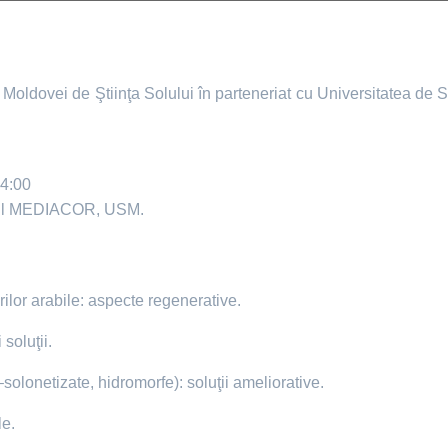
Moldovei de Ştiinţa Solului în parteneriat cu Universitatea de 
14:00
trul MEDIACOR, USM.
rilor arabile: aspecte regenerative.
 soluţii.
–solonetizate, hidromorfe): soluţii ameliorative.
le.