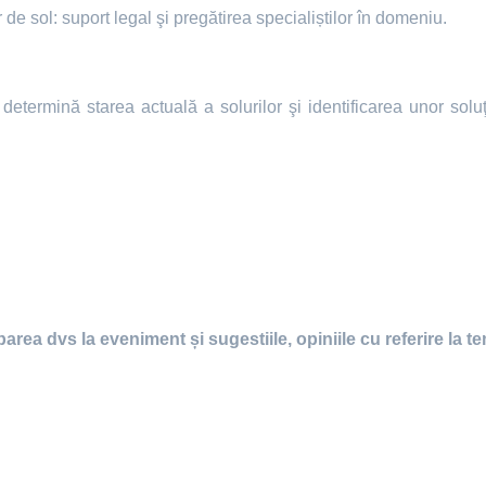
de sol: suport legal şi pregătirea specialiștilor în domeniu.
determină starea actuală a solurilor şi identificarea unor soluţ
area dvs la eveniment și sugestiile, opiniile cu referire la t
a