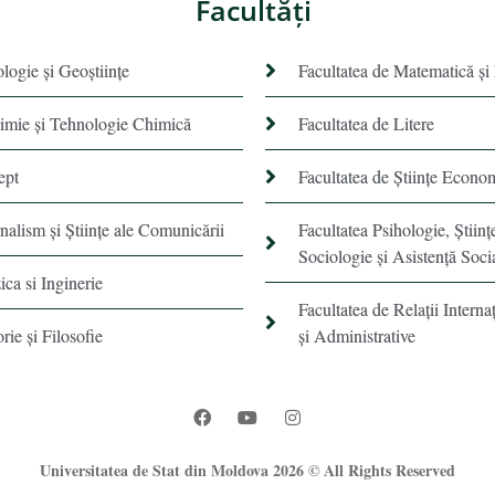
Facultăţi
ologie și Geoștiințe
Facultatea de Matematică şi
himie şi Tehnologie Chimică
Facultatea de Litere
ept
Facultatea de Științe Econo
rnalism şi Ştiinţe ale Comunicării
Facultatea Psihologie, Ştiinţ
Sociologie și Asistență Soci
ica si Inginerie
Facultatea de Relaţii Internaţ
orie şi Filosofie
şi Administrative
Universitatea de Stat din Moldova 2026 © All Rights Reserved