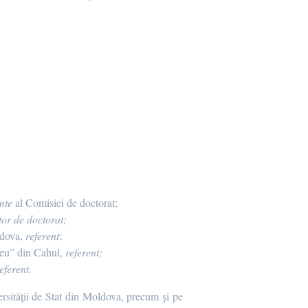
nte
al Comisiei de doctorat;
or de doctorat;
ldova
,
referent
;
deu” din Cahul
,
referent;
eferent.
ersității de Stat din Moldova, precum și pe