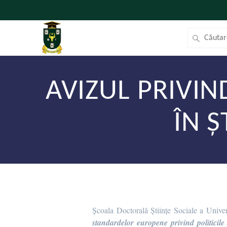
AVIZUL PRIVIN
ÎN 
Școala Doctorală Științe Sociale a Univer
standardelor europene privind politicil