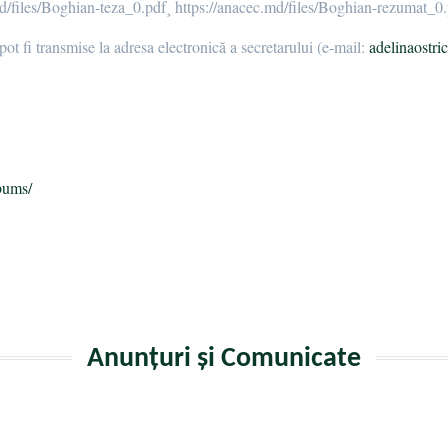
iles/Boghian-teza_0.pdf¸ https://anacec.md/files/Boghian-rezumat_0.
pot fi transmise la adresa electronică a secretarului (e-mail:
adelinaostr
a
bums/
Anunțuri și Comunicate