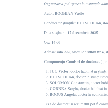
Organizarea și dirijarea în instituțiile admi
BOGHIAN Vasile
Autor:
DULSCHI Ion, doctor
Conducător științific:
17 decembrie 2025
Data susținerii:
14.00
Ora:
sala 222, blocul de studii nr.4, 
Adresa:
Componența Comisiei de doctorat
(apr
JUC Victor,
doctor habilitat în științ
DULSCHI Ion
, doctor în științe ist
SOLOMON Constantin,
doctor habil
CORNEA Sergiu,
doctor habilitat în 
BOGUȘ Angela,
doctor în economie,
Teza de doctorat şi rezumatul pot fi consu