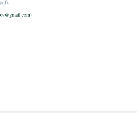
pdf).
icov@gmail.com
)