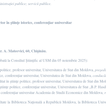
nistrației publice; servicii publice.
 în științe istorice, conferențiar universitar
str. A. Mateevici, 60, Chișinău.
obată la Consiliul Științific al USM din 05 noiembrie 2025):
e politice, profesor universitar, Universitatea de Stat din Moldova,
președi
orice, conferențiar universitar, Universitatea de Stat din Moldova
,
conducăt
itat în științe politice, profesor universitar, Universitatea de Stat din Mo
științe politice, conferențiar universitar,
Universitatea de Stat „B.P. Has
 conferențiar universitar Academia de Studii Economice din Moldova,
r
ltate la Biblioteca Națională a Republicii Moldova, la Biblioteca Univ