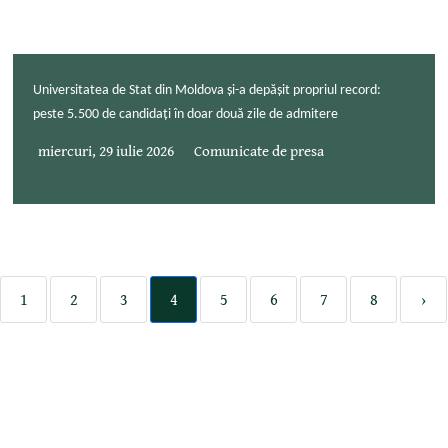
Universitatea de Stat din Moldova și-a depășit propriul record:
peste 5.500 de candidați în doar două zile de admitere
miercuri, 29 iulie 2026
Comunicate de presa
1
2
3
4
5
6
7
8
›