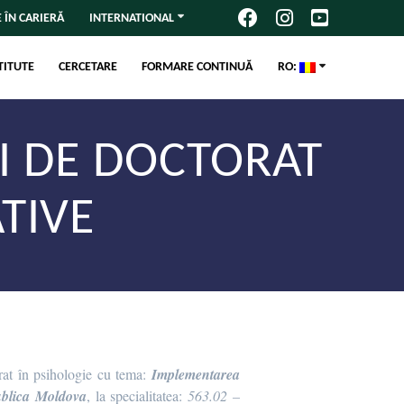
 ÎN CARIERĂ
INTERNATIONAL
TITUTE
CERCETARE
FORMARE CONTINUĂ
RO:
EI DE DOCTORAT
TIVE
orat în psihologie cu tema:
Implementarea
publica Moldova
,
la specialitatea:
563.02 –