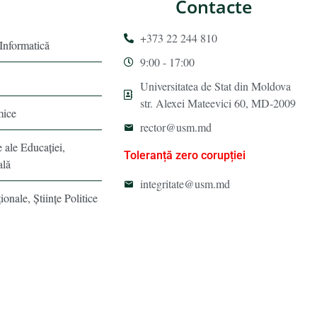
Contacte
+373 22 244 810
 Informatică
9:00 - 17:00
Universitatea de Stat din Moldova
str. Alexei Mateevici 60, MD-2009
mice
rector@usm.md
e ale Educaţiei,
Toleranță zero corupției
ală
integritate@usm.md
ionale, Ştiinţe Politice