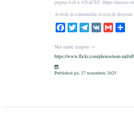
pagina web a ANACEC (https://anacec.md/f
Avizele şi comentariile la teza de doctorat 
Fa
T
Te
V
G
P
ce
wi
le
K
m
rt
bo
tte
gr
ail
aj
Mai multe imagini →
ok
r
a
ea
https://www.flickr.com/photos/usm-md/al
m
ză
Published
joi, 27 noiembrie 2025