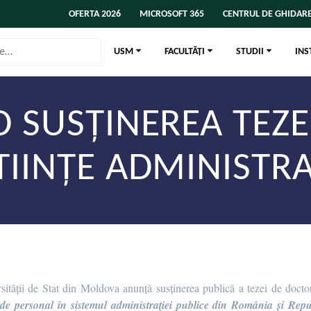
OFERTA 2026
MICROSOFT 365
CENTRUL DE GHIDARE
USM
FACULTĂȚI
STUDII
INS
D SUSȚINEREA TEZ
ȘTIINȚE ADMINISTRA
sității de Stat din Moldova anunță susținerea publică a tezei de doct
e de personal în sistemul administrației publice din România și Re