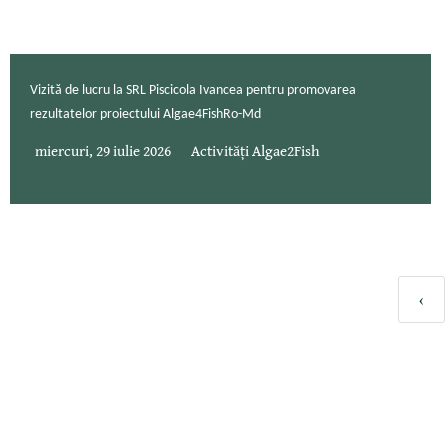
Vizită de lucru la SRL Piscicola Ivancea pentru promovarea
rezultatelor proiectului Algae4FishRo-Md
miercuri, 29 iulie 2026
Activități Algae2Fish
‹