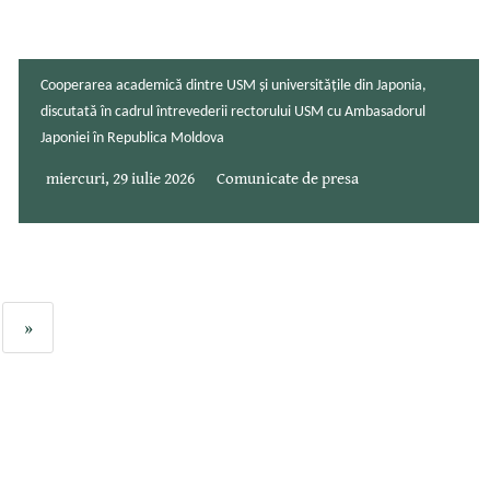
Cooperarea academică dintre USM și universitățile din Japonia,
discutată în cadrul întrevederii rectorului USM cu Ambasadorul
Japoniei în Republica Moldova
miercuri, 29 iulie 2026
Comunicate de presa
»