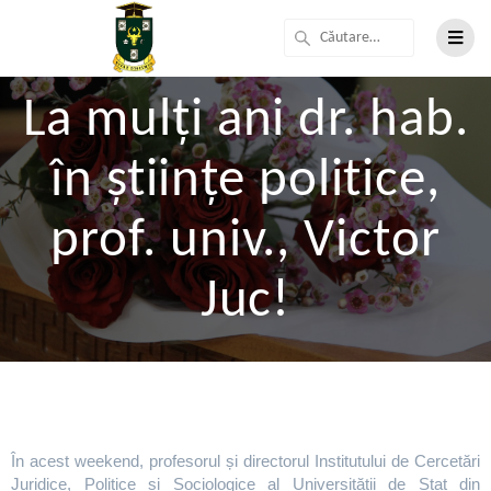
La mulți ani dr. hab.
în științe politice,
prof. univ., Victor
Juc!
În acest weekend, profesorul și directorul Institutului de Cercetări
Juridice, Politice și Sociologice al Universității de Stat din