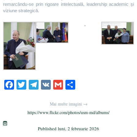
remarcându-se prin rigoare intelectuală, leadership academic și
viziune strategică.
Fa
T
Te
V
G
Pa
ce
wi
le
K
m
rt
bo
tte
gr
ail
aj
Mai multe imagini →
ok
r
a
ea
https://www.flickr.com/photos/usm-md/albums/
m
ză
Published
luni, 2 februarie 2026