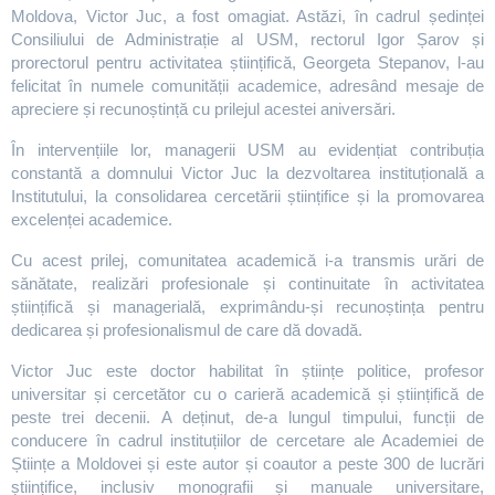
Moldova, Victor Juc, a fost omagiat. Astăzi, în cadrul ședinței
Consiliului de Administrație al USM, rectorul Igor Șarov și
prorectorul pentru activitatea științifică, Georgeta Stepanov, l-au
felicitat în numele comunității academice, adresând mesaje de
apreciere și recunoștință cu prilejul acestei aniversări.
În intervențiile lor, managerii USM au evidențiat contribuția
constantă a domnului Victor Juc la dezvoltarea instituțională a
Institutului, la consolidarea cercetării științifice și la promovarea
excelenței academice.
Cu acest prilej, comunitatea academică i-a transmis urări de
sănătate, realizări profesionale și continuitate în activitatea
științifică și managerială, exprimându-și recunoștința pentru
dedicarea și profesionalismul de care dă dovadă.
Victor Juc este doctor habilitat în științe politice, profesor
universitar și cercetător cu o carieră academică și științifică de
peste trei decenii. A deținut, de-a lungul timpului, funcții de
conducere în cadrul instituțiilor de cercetare ale Academiei de
Științe a Moldovei și este autor și coautor a peste 300 de lucrări
științifice, inclusiv monografii și manuale universitare,