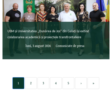
USM și Universitatea „Dunărea de Jos” din Galați își extind
colaborarea academică și proiectele transfrontaliere
luni, 3 august 2026
Comunicate de presa
1
2
3
4
5
›
»