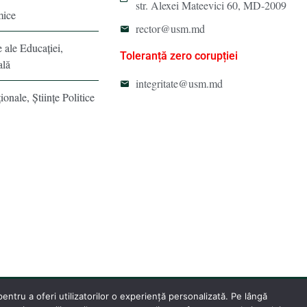
str. Alexei Mateevici 60, MD-2009
mice
rector@usm.md
e ale Educaţiei,
Toleranță zero corupției
ală
integritate@usm.md
ionale, Ştiinţe Politice
ntru a oferi utilizatorilor o experiență personalizată. Pe lângă