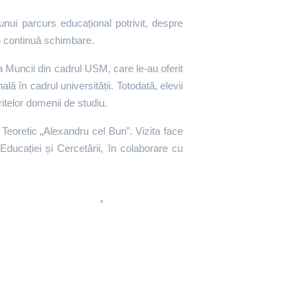
unui parcurs educațional potrivit, despre
 în continuă schimbare.
ța Muncii din cadrul USM, care le-au oferit
ă în cadrul universității. Totodată, elevii
ritelor domenii de studiu.
l Teoretic „Alexandru cel Bun”. Vizita face
Educației și Cercetării, în colaborare cu