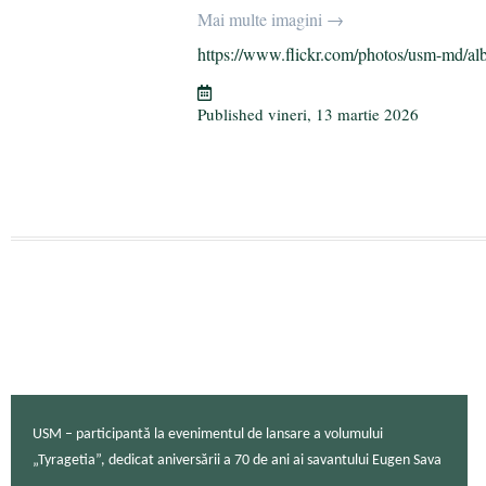
bo
tte
gr
ail
aj
Mai multe imagini →
ok
r
a
ea
https://www.flickr.com/photos/usm-md/al
m
ză
Published
vineri, 13 martie 2026
USM – participantă la evenimentul de lansare a volumului
„Tyragetia”, dedicat aniversării a 70 de ani ai savantului Eugen Sava