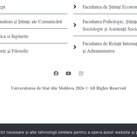
ept
Facultatea de Științe Econo
rnalism şi Ştiinţe ale Comunicării
Facultatea Psihologie, Ştiinţ
Sociologie și Asistență Soci
ica si Inginerie
Facultatea de Relaţii Internaţ
orie şi Filosofie
şi Administrative
Universitatea de Stat din Moldova 2026 © All Rights Reserved
t necesare și alte tehnologii similare pentru a opera acest website și pe