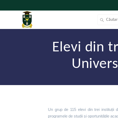
Elevi din t
Univers
Un grup de 115 elevi din trei instituți
programele de studii și oportunitățile ac