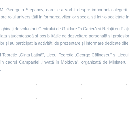
SM, Georgeta Stepanov, care le-a vorbit despre importanța alegerii 
re rolul universității în formarea viitorilor specialiști într-o societate
t ghidați de voluntarii Centrului de Ghidare în Carieră și Relații cu Pia
ața studențească și posibilitățile de dezvoltare personală și profesional
lor și au participat la activități de prezentare și informare dedicate dife
eul Teoretic „Ginta Latină”, Liceul Teoretic „George Călinescu” și Liceu
e în cadrul Campaniei „Învață în Moldova”, organizată de Ministerul 
.
a