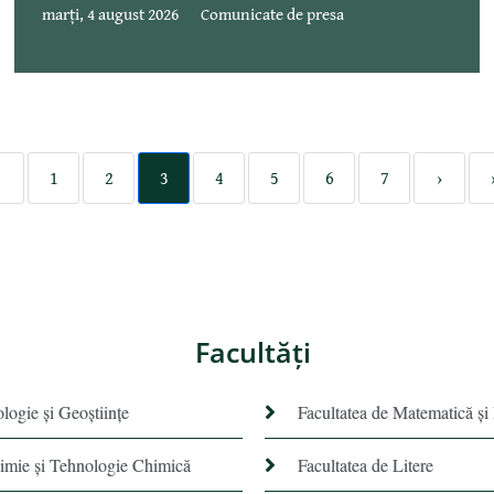
marți, 4 august 2026
Comunicate de presa
‹
1
2
3
4
5
6
7
›
Facultăţi
ologie și Geoștiințe
Facultatea de Matematică şi
himie şi Tehnologie Chimică
Facultatea de Litere