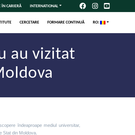
 ÎN CARIERĂ
INTERNATIONAL
TITUTE
CERCETARE
FORMARE CONTINUĂ
RO:
u au vizitat
 Moldova
escopere îndeaproape mediul universitar,
de Stat din Moldova.