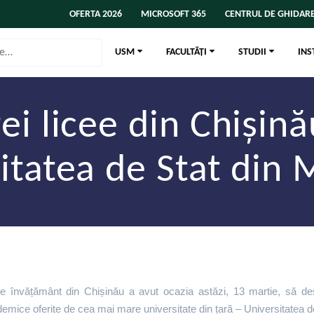
OFERTA 2026
MICROSOFT 365
CENTRUL DE GHIDARE
USM
FACULTĂȚI
STUDII
INS
rei licee din Chișină
itatea de Stat din
i de învățământ din Chișinău a avut ocazia astăzi, 13 martie, să d
ademice oferite de cea mai mare universitate din țară – Universitatea 