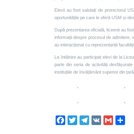
Elevii au fost salutați de prorectorul U
oportunitățile pe care le oferă USM și desp
După prezentarea oficială, liceenii au fos
informații despre procesul de admitere, vi
au interacționat cu reprezentanții facultăți
La întâlnire au participat elevi de la Lic
parte din seria de activități desfășurat
instituțiile de învățământ superior din țară
Fa
T
Te
V
G
P
ce
wi
le
K
m
rt