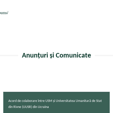
bums/
Anunțuri și Comunicate
Acord de colaborare între USM și Universitatea Umanitară de Stat
din Rivne (UUSR) din Ucraina