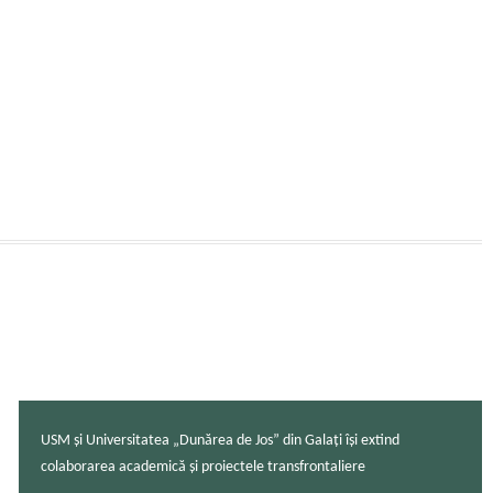
USM și Universitatea „Dunărea de Jos” din Galați își extind
colaborarea academică și proiectele transfrontaliere