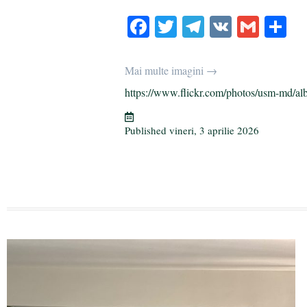
Fa
T
Te
V
G
P
ce
wi
le
K
m
rt
bo
tte
gr
ail
aj
Mai multe imagini →
ok
r
a
ea
https://www.flickr.com/photos/usm-md/al
m
ză
Published
vineri, 3 aprilie 2026