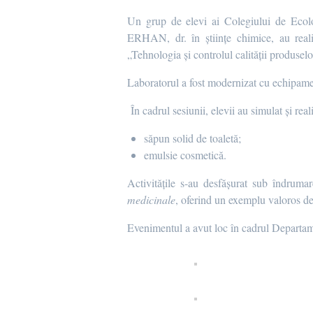
Un grup de elevi ai Colegiului de Ecolo
ERHAN, dr. în științe chimice, au real
„Tehnologia și controlul calității produsel
Laboratorul a fost modernizat cu echipamen
În cadrul sesiunii, elevii au simulat și rea
săpun solid de toaletă;
emulsie cosmetică.
Activitățile s-au desfășurat sub îndru
medicinale
, oferind un exemplu valoros de 
Evenimentul a avut loc în cadrul Departam