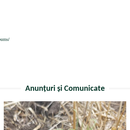
a
bums/
Anunțuri și Comunicate