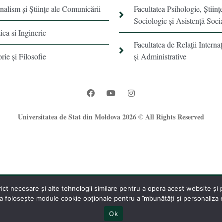
rnalism şi Ştiinţe ale Comunicării
Facultatea Psihologie, Ştiinţ
Sociologie și Asistență Soci
ica si Inginerie
Facultatea de Relaţii Internaţ
orie şi Filosofie
şi Administrative
Universitatea de Stat din Moldova 2026 © All Rights Reserved
t necesare și alte tehnologii similare pentru a opera acest website și pe
®
 folosește module cookie opționale pentru a îmbunătăți și personaliza ex
Oficiul Programare Web al USM
Ok