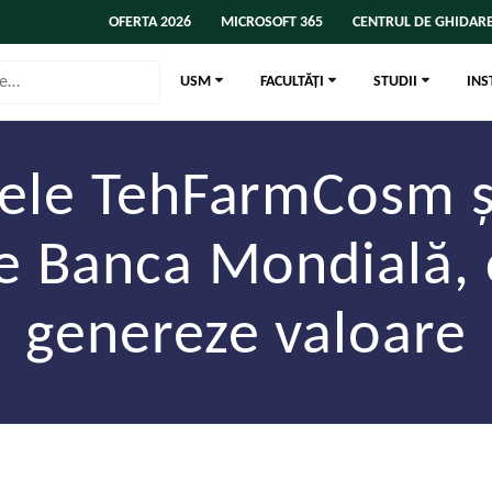
OFERTA 2026
MICROSOFT 365
CENTRUL DE GHIDARE
USM
FACULTĂȚI
STUDII
INS
tele TehFarmCosm ș
de Banca Mondială, 
genereze valoare