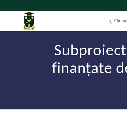
Subproiec
finanțate 