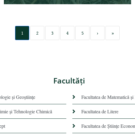
1
2
3
4
5
›
»
Facultăţi
ologie și Geoștiințe
Facultatea de Matematică şi
himie şi Tehnologie Chimică
Facultatea de Litere
ept
Facultatea de Științe Econo