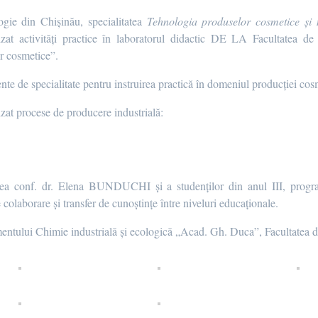
gie din Chișinău, specialitatea
Tehnologia produselor cosmetice și 
izat activități practice în laboratorul didactic DE LA Facultatea
or cosmetice”.
te de specialitate pentru instruirea practică în domeniul producției co
lizat procese de producere industrială:
marea conf. dr. Elena BUNDUCHI și a studenților din anul III, prog
colaborare și transfer de cunoștințe între niveluri educaționale.
entului Chimie industrială și ecologică „Acad. Gh. Duca”, Facultatea 