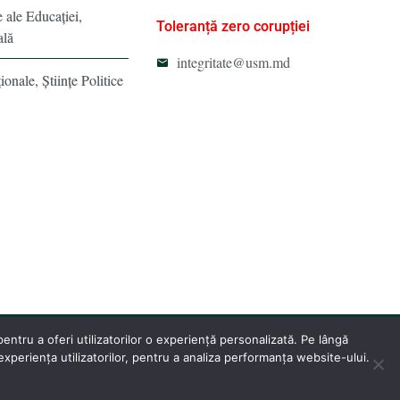
e ale Educaţiei,
Toleranță zero corupției
ală
integritate@usm.md
ionale, Ştiinţe Politice
ntru a oferi utilizatorilor o experiență personalizată. Pe lângă
periența utilizatorilor, pentru a analiza performanța website-ului.