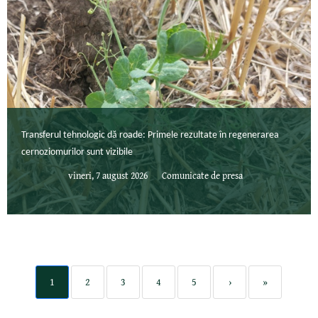
Transferul tehnologic dă roade: Primele rezultate în regenerarea
cernoziomurilor sunt vizibile
vineri, 7 august 2026
Comunicate de presa
1
2
3
4
5
›
»