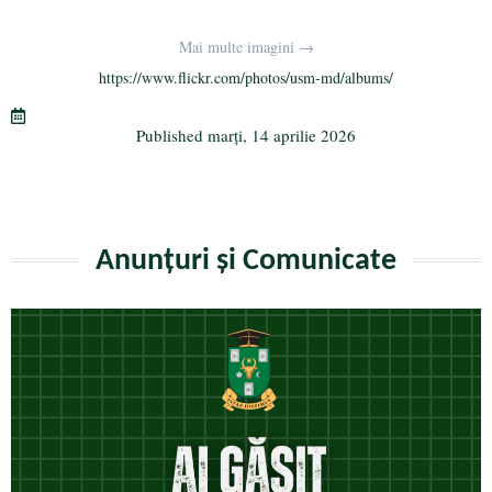
ce
wi
le
K
m
rt
bo
tte
gr
ail
aj
Mai multe imagini →
ok
r
a
ea
https://www.flickr.com/photos/usm-md/albums/
m
ză
Published
marți, 14 aprilie 2026
Anunțuri și Comunicate