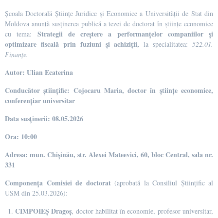
Școala Doctorală Științe Juridice și Economice
a Universității de Stat din
Moldova anunță susținerea publică a tezei de doctorat în științe economice
Strategii de creștere a performanțelor companiilor și
cu tema:
optimizare fiscală prin fuziuni și achiziții,
la specialitatea:
522.01.
Finanțe.
Autor: Ulian Ecaterina
Conducător științific: Cojocaru Maria, doctor în științe economice,
conferențiar universitar
Data susținerii: 08.05.2026
Ora: 10:00
Adresa: mun. Chișinău, str. Alexei Mateevici, 60, bloc Central, sala nr.
331
Componența Comisiei de doctorat
(aprobată la Consiliul Științific al
USM din 25.03.2026):
CIMPOIEȘ
Dragoș
, doctor habilitat în economie, profesor universitar,