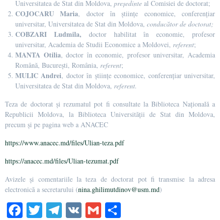
Universitatea de Stat din Moldova,
președinte
al Comisiei de doctorat;
COJOCARU Maria
, doctor în științe economice, conferențiar
universitar, Universitatea de Stat din Moldova,
conducător de doctorat;
COBZARI
Ludmila,
doctor habilitat în economie, profesor
universitar, Academia de Studii Economice a Moldovei,
referent
;
MANTA Otilia
, doctor în economie, profesor universitar, Academia
Română, București, România,
referent
;
MULIC
Andrei
, doctor în științe economice, conferențiar universitar,
Universitatea de Stat din Moldova,
referent.
Teza de doctorat și rezumatul pot fi consultate la Biblioteca Națională a
Republicii Moldova, la Biblioteca Universității de Stat din Moldova,
precum și pe pagina web a ANACEC
https://www.anacec.md/files/Ulian-teza.pdf
https://anacec.md/files/Ulian-tezumat.pdf
Avizele și comentariile la teza de doctorat pot fi transmise la adresa
electronică a secretarului (
nina.ghilimutdinov@usm.md
)
Fa
T
Te
V
G
Pa