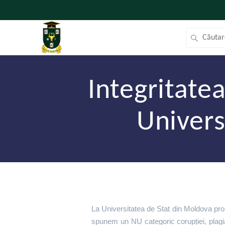
Integritate
Univers
La Universitatea de Stat din Moldova pr
spunem un NU categoric corupției, plagiatu