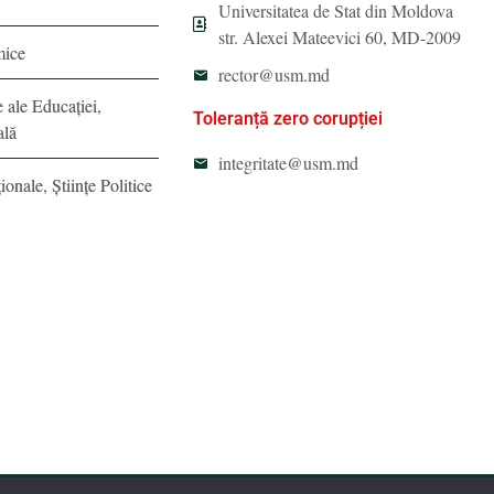
Universitatea de Stat din Moldova
str. Alexei Mateevici 60, MD-2009
mice
rector@usm.md
e ale Educaţiei,
Toleranță zero corupției
ală
integritate@usm.md
ionale, Ştiinţe Politice