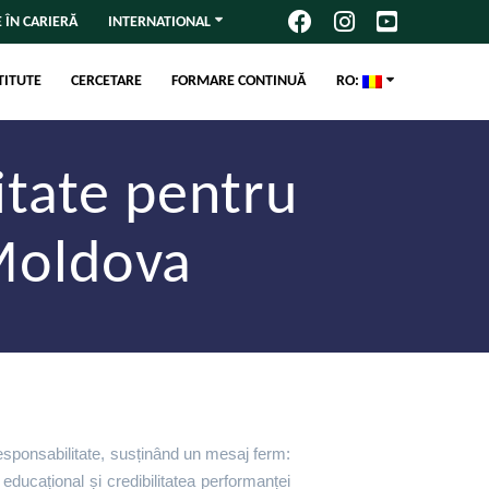
 ÎN CARIERĂ
INTERNATIONAL
TITUTE
CERCETARE
FORMARE CONTINUĂ
RO:
itate pentru
 Moldova
sponsabilitate, susținând un mesaj ferm:
 educațional și credibilitatea performanței