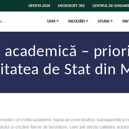
OFERTA 2026
MICROSOFT 365
CENTRUL DE GHIDARE
USM
FACULTĂȚI
STUDII
INS
a academică – prior
itatea de Stat din
omovăm un mediu academic bazat pe corectitudine, transparență și re
lui și oricărei forme de favoritism, care pot afecta calitatea actului