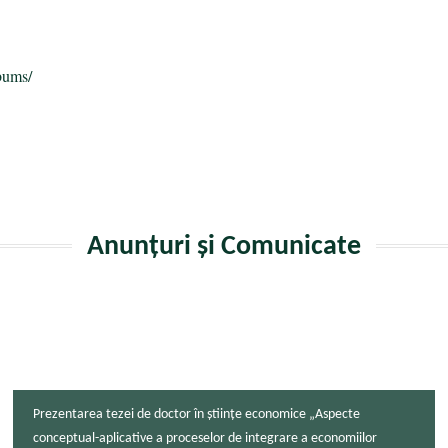
bums/
Anunțuri și Comunicate
Prezentarea tezei de doctor în științe economice „Aspecte
conceptual-aplicative a proceselor de integrare a economiilor