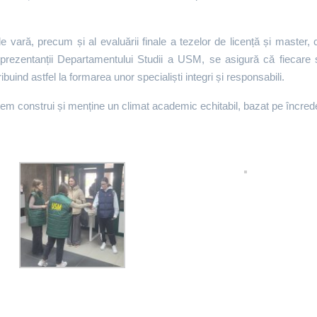
de vară, precum și al evaluării finale a tezelor de licență și master,
eprezentanții Departamentului Studii a USM, se asigură că fiecare 
tribuind astfel la formarea unor specialiști integri și responsabili.
em construi și menține un climat academic echitabil, bazat pe încreder
a