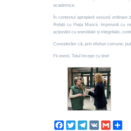
academice.
În contextul apropierii sesiunii ordinare 
Relații cu Piața Muncii, împreună cu r
acționării cu onestitate și integritate, con
Considerăm că, prin eforturi comune, put
Fii onest. Totul începe cu tine!
Fa
T
Te
V
G
P