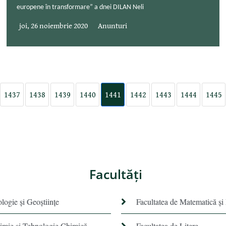
europene în transformare” a dnei DILAN Neli
joi, 26 noiembrie 2020
Anunturi
1437
1438
1439
1440
1441
1442
1443
1444
1445
Facultăţi
ologie și Geoștiințe
Facultatea de Matematică şi
himie şi Tehnologie Chimică
Facultatea de Litere