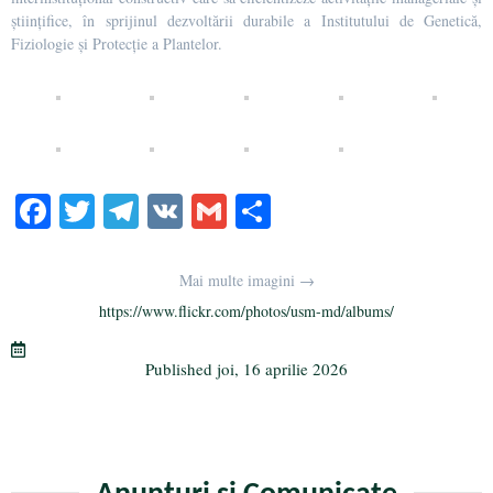
științifice, în sprijinul dezvoltării durabile a Institutului de Genetică,
Fiziologie și Protecție a Plantelor.
Fa
T
Te
V
G
Pa
ce
wi
le
K
m
rt
bo
tte
gr
ail
aj
Mai multe imagini →
ok
r
a
ea
https://www.flickr.com/photos/usm-md/albums/
m
ză
Published
joi, 16 aprilie 2026