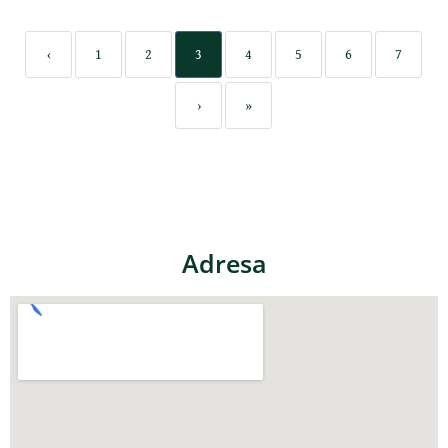
‹
1
2
3
4
5
6
7
›
»
Adresa