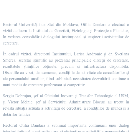
Rectorul Universității de Stat din Moldova, Otilia Dandara a efectuat o
vizită de lucru la Institutul de Genetică, Fiziologie și Protecție a Plantelor,
în vederea consolidării dialogului instituțional și susținerii activităților de
cercetare.
În cadrul vizitei, directorul Institutului, Larisa Andronic și dr. Svetlana
Smerea, secretar științific au prezentat principalele direcții de cercetare,
rezultatele științifice obținute, precum și infrastructura disponibilă.
Discuțiile au vizat, de asemenea, condițiile de activitate ale cercetătorilor și
ale personalului auxiliar, fiind subliniată necesitatea dezvoltării continue a
unui mediu de cercetare performant și competitiv.
Sergiu Dobrojan, șef al Oficiului Inovare și Transfer Tehnologic al USM,
și Victor Melnic, șef al Serviciului Administrare Blocuri au trecut în
revistă situația actuală a activității de cercetare, a condițiilor de muncă și a
dotărilor tehnice.
Rectorul Otilia Dandara a subliniat importanța continuării unui dialog
interinstituțional constructiv care să eficientizeze activitățile manageriale și