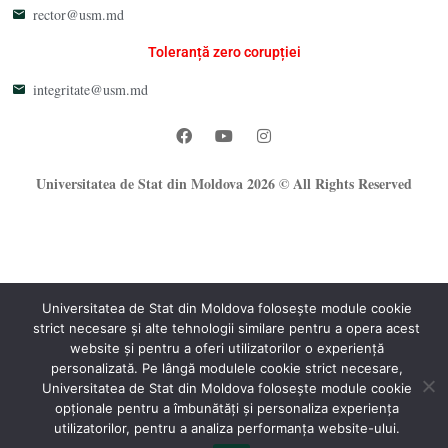
rector@usm.md
Toleranță zero corupției
integritate@usm.md
Universitatea de Stat din Moldova 2026 © All Rights Reserved
Universitatea de Stat din Moldova folosește module cookie
strict necesare și alte tehnologii similare pentru a opera acest
website și pentru a oferi utilizatorilor o experiență
®
personalizată. Pe lângă modulele cookie strict necesare,
Oficiul Programare Web al USM
Universitatea de Stat din Moldova folosește module cookie
opționale pentru a îmbunătăți și personaliza experiența
utilizatorilor, pentru a analiza performanța website-ului.